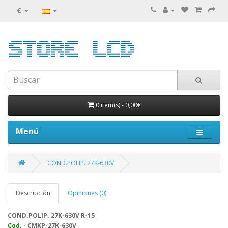
€
0 item(s)
-
0,00€
Menú
COND.POLIP. 27K-630V
Descripción
Opiniones (0)
COND.POLIP. 27K-630V R-15
Cod.
- CMKP-27K-630V