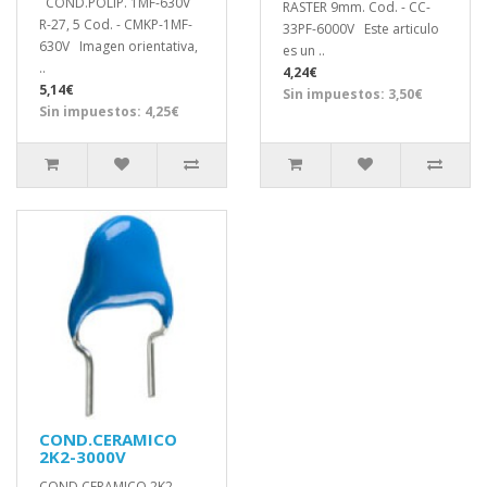
COND.POLIP. 1MF-630V
RASTER 9mm. Cod. - CC-
R-27, 5 Cod. - CMKP-1MF-
33PF-6000V Este articulo
630V Imagen orientativa,
es un ..
..
4,24€
5,14€
Sin impuestos: 3,50€
Sin impuestos: 4,25€
COND.CERAMICO
2K2-3000V
COND.CERAMICO 2K2-