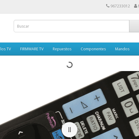
967233012
los TV
FIRMWARE TV
Repuestos
Componentes
Mandos