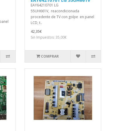
EAY64210701 LG 55UH661V
EAY64210701 LG
55UH661V, reacondicionada
procedente de TV con golpe en panel
panel
LCD, t..
42,35€
Sin Impuestos: 35,00€
COMPRAR