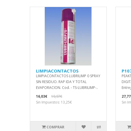
LIMPIACONTACTOS
P10
LIMPIACONTACTOS LUBRILIMP 0 SPRAY
PEAK
SIN RESIDUO. RAP IDA Y TOTAL
DIGIT
EVAPORACION. Cod. - TS-LUBRILIMP-..
Entre
16,03€
19,97€
27,77
Sin Impuestos: 13,25€
Sin I
COMPRAR