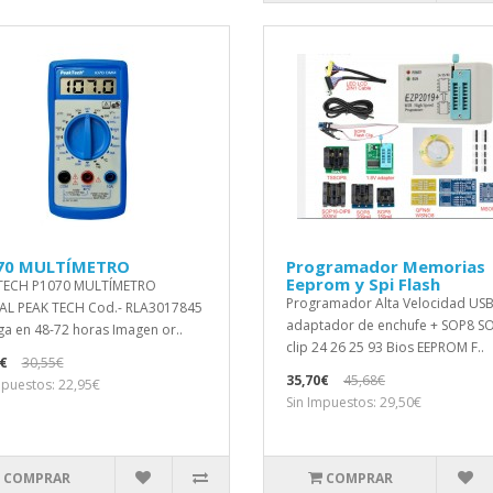
70 MULTÍMETRO
Programador Memorias
Eeprom y Spi Flash
TECH P1070 MULTÍMETRO
Programador Alta Velocidad USB
AL PEAK TECH Cod.- RLA3017845
adaptador de enchufe + SOP8 S
ga en 48-72 horas Imagen or..
clip 24 26 25 93 Bios EEPROM F..
€
30,55€
35,70€
45,68€
mpuestos: 22,95€
Sin Impuestos: 29,50€
COMPRAR
COMPRAR