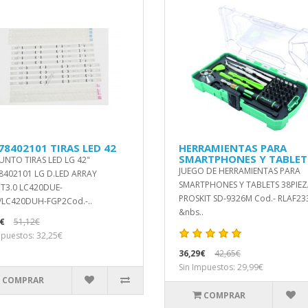
78402101 TIRAS LED 42
HERRAMIENTAS PARA
SMARTPHONES Y TABLET
UNTO TIRAS LED LG 42"
JUEGO DE HERRAMIENTAS PARA
8402101 LG D.LED ARRAY
SMARTPHONES Y TABLETS 38PIEZ
T3.0 LC420DUE-
PROSKIT SD-9326M Cod.- RLAF23
/LC420DUH-FGP2Cod.-..
&nbs..
€
51,12€
mpuestos: 32,25€
36,29€
42,65€
Sin Impuestos: 29,99€
COMPRAR
COMPRAR