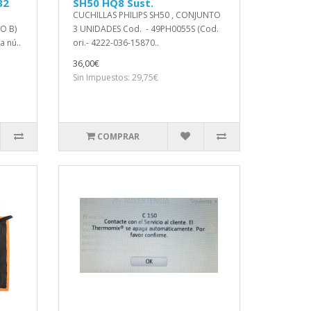
32
SH50 HQ8 Sust.
CUCHILLAS PHILIPS SH50 , CONJUNTO
O B)
3 UNIDADES Cod. - 49PH0055S (Cod.
 nú..
ori.- 4222-036-15870..
36,00€
Sin Impuestos: 29,75€
COMPRAR