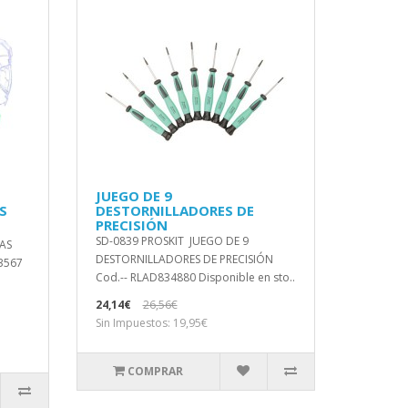
JUEGO DE 9
S
DESTORNILLADORES DE
PRECISIÓN
SD-0839 PROSKIT JUEGO DE 9
AS
DESTORNILLADORES DE PRECISIÓN
3567
Cod.-- RLAD834880 Disponible en sto..
24,14€
26,56€
Sin Impuestos: 19,95€
COMPRAR