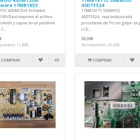
WOO 43DM72UA
17MB181TC DAEWOO
mware 17MB185Y
43DTF524
OO 43DM72UA Firmware
17MB181TC DAEWOO
85YDescomprimir el archivo
43DTF524, reacondicionada
imido y copiar en un pendrive
procedente de TV con golpe en 
 C..
LCD,..
€
36,30€
mpuestos: 11,80€
Sin Impuestos: 30,00€
COMPRAR
COMPRAR