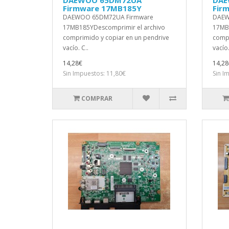
DAEWOO 65DM72UA
DAE
Firmware 17MB185Y
Fir
DAEWOO 65DM72UA Firmware
DAEW
17MB185YDescomprimir el archivo
17MB1
comprimido y copiar en un pendrive
compr
vacío. C..
vacío.
14,28€
14,28
Sin Impuestos: 11,80€
Sin I
COMPRAR