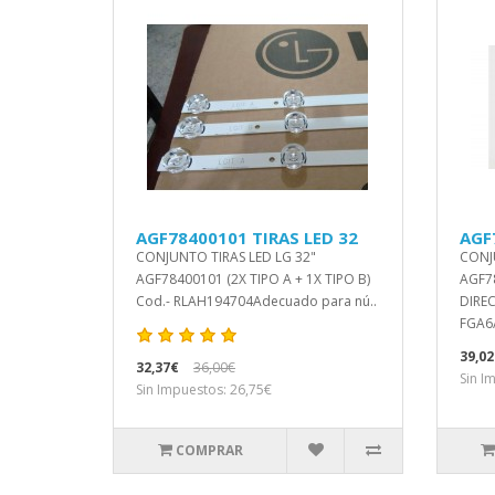
AGF78400101 TIRAS LED 32
AGF
CONJUNTO TIRAS LED LG 32"
CONJ
AGF78400101 (2X TIPO A + 1X TIPO B)
AGF7
Cod.- RLAH194704Adecuado para nú..
DIREC
FGA6
39,02
32,37€
36,00€
Sin I
Sin Impuestos: 26,75€
COMPRAR