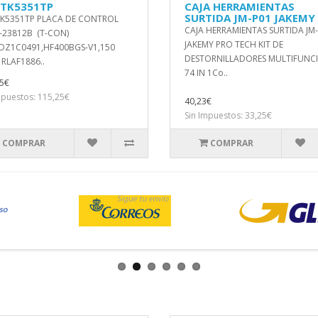
TK5351TP
CAJA HERRAMIENTAS
SURTIDA JM-P01 JAKEMY
K5351TP PLACA DE CONTROL
CAJA HERRAMIENTAS SURTIDA JM
-23812B (T-CON)
JAKEMY PRO TECH KIT DE
0DZ1C0491,HF400BGS-V1,150
DESTORNILLADORES MULTIFUNC
 RLAF1886..
74 IN 1Co..
5€
mpuestos: 115,25€
40,23€
Sin Impuestos: 33,25€
COMPRAR
COMPRAR