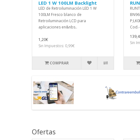
LED 1 W 100LM Backlight
RUN
LED de Retroiluminación LED 1 W
RUNT
100LM Fresco blanco de
BN96
Retroiluminación LCD para
P;LK
aplicaciones en&nbs..
Cod.-
139,4
1,20€
Sin I
Sin Impuestos: 0,99€
COMPRAR
Ofertas