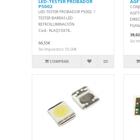
LED-TESTER PROBADOR
AGF
P5002
CONJ
LED-TESTER PROBADOR P5002 /
AGF7
TESTER BARRAS LED
DIREC
RETROILUMINACIÓN
FGA6
Cod.- RLAQ10378..
39,02
Sin I
66,55€
Sin Impuestos: 55,00€
COMPRAR