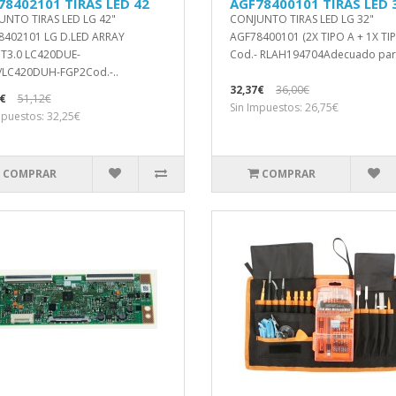
78402101 TIRAS LED 42
AGF78400101 TIRAS LED 
UNTO TIRAS LED LG 42"
CONJUNTO TIRAS LED LG 32"
8402101 LG D.LED ARRAY
AGF78400101 (2X TIPO A + 1X TIP
T3.0 LC420DUE-
Cod.- RLAH194704Adecuado para
/LC420DUH-FGP2Cod.-..
32,37€
36,00€
€
51,12€
Sin Impuestos: 26,75€
mpuestos: 32,25€
COMPRAR
COMPRAR