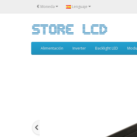
€
Moneda
Lenguaje
Alimentación
Inverter
Backlight LED
Modu