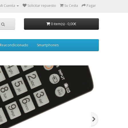
Mi Cuenta
Solicitar repuesto
Su Cesta
Pagar
0 item(s)
-
0,00€
Reacondicionado
Smartphones