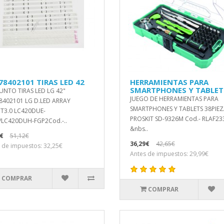
78402101 TIRAS LED 42
HERRAMIENTAS PARA
SMARTPHONES Y TABLET
UNTO TIRAS LED LG 42"
JUEGO DE HERRAMIENTAS PARA
8402101 LG D.LED ARRAY
SMARTPHONES Y TABLETS 38PIEZ
T3.0 LC420DUE-
PROSKIT SD-9326M Cod.- RLAF23
/LC420DUH-FGP2Cod.-..
&nbs..
€
51,12€
36,29€
42,65€
 de impuestos: 32,25€
Antes de impuestos: 29,99€
COMPRAR
COMPRAR