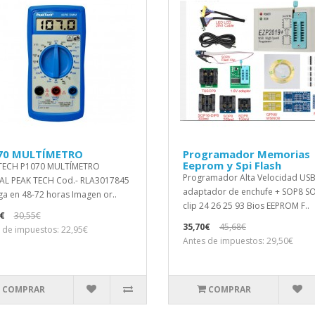
70 MULTÍMETRO
Programador Memorias
Eeprom y Spi Flash
TECH P1070 MULTÍMETRO
Programador Alta Velocidad USB
AL PEAK TECH Cod.- RLA3017845
adaptador de enchufe + SOP8 S
ga en 48-72 horas Imagen or..
clip 24 26 25 93 Bios EEPROM F..
€
30,55€
35,70€
45,68€
 de impuestos: 22,95€
Antes de impuestos: 29,50€
COMPRAR
COMPRAR