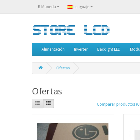
€
Moneda
Lenguaje
Alimentación
Inverter
Backlight LED
Modu
Ofertas
Ofertas
Comparar productos (0