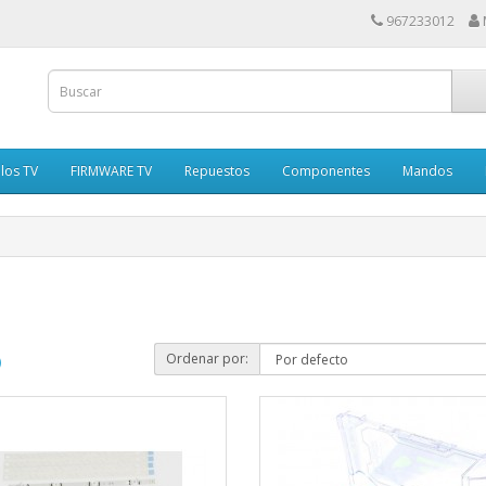
967233012
los TV
FIRMWARE TV
Repuestos
Componentes
Mandos
Ordenar por:
)