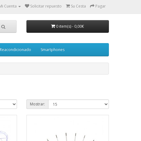
Mi Cuenta
Solicitar repuesto
Su Cesta
Pagar
0 item(s)
-
0,00€
Reacondicionado
Smartphones
Mostrar: