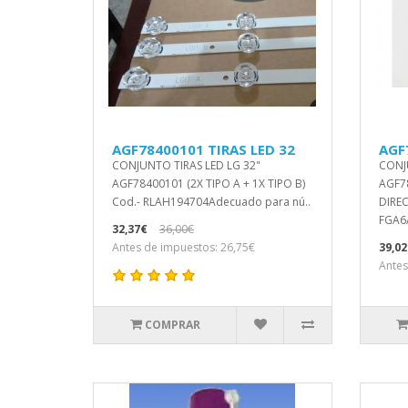
AGF78400101 TIRAS LED 32
AGF
CONJUNTO TIRAS LED LG 32"
CONJ
AGF78400101 (2X TIPO A + 1X TIPO B)
AGF7
Cod.- RLAH194704Adecuado para nú..
DIREC
FGA6
32,37€
36,00€
Antes de impuestos: 26,75€
39,02
Antes
COMPRAR