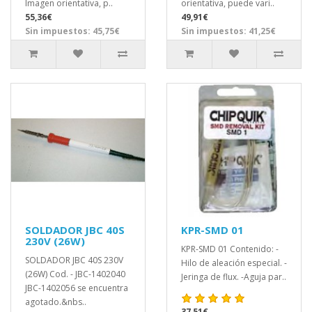
Imagen orientativa, p..
orientativa, puede vari..
55,36€
49,91€
Sin impuestos: 45,75€
Sin impuestos: 41,25€
SOLDADOR JBC 40S
KPR-SMD 01
230V (26W)
KPR-SMD 01 Contenido: -
SOLDADOR JBC 40S 230V
Hilo de aleación especial. -
(26W) Cod. - JBC-1402040
Jeringa de flux. -Aguja par..
JBC-1402056 se encuentra
agotado.&nbs..
37,51€