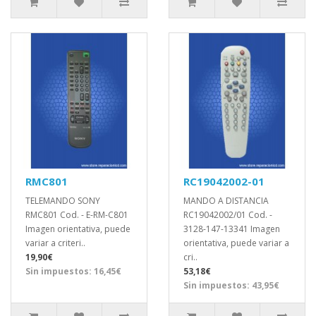
RMC801
RC19042002-01
TELEMANDO SONY
MANDO A DISTANCIA
RMC801 Cod. - E-RM-C801
RC19042002/01 Cod. -
Imagen orientativa, puede
3128-147-13341 Imagen
variar a criteri..
orientativa, puede variar a
19,90€
cri..
Sin impuestos: 16,45€
53,18€
Sin impuestos: 43,95€