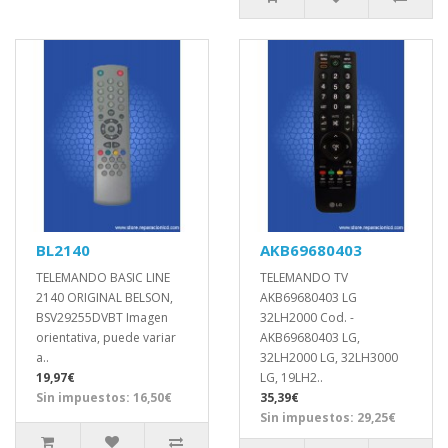
BL2140
AKB69680403
TELEMANDO BASIC LINE
TELEMANDO TV
2140 ORIGINAL BELSON,
AKB69680403 LG
BSV29255DVBT Imagen
32LH2000 Cod. -
orientativa, puede variar
AKB69680403 LG,
a..
32LH2000 LG, 32LH3000
19,97€
LG, 19LH2..
Sin impuestos: 16,50€
35,39€
Sin impuestos: 29,25€