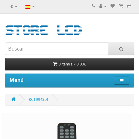
€
0 item(s)
-
0,00€
Menú
RC1994301