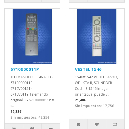
6710900011P
VESTEL 1546
TELEMANDO ORIGINAL LG
1546=1542 VESTEL SANYO,
6710900011P =
WELLSTA R, SCHNEIDER
6710V001514 =
Cod. - E-1546 Imagen
6710V011Y Telemando
orientativa, puede v..
original LG 6710900011P =
21,48€
s..
Sin impuestos: 17,75€
52,33€
Sin impuestos: 43,25€