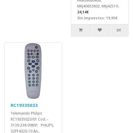
AKB69680408,
MKJ40653802, MKJ42519..
24,14€
Sin impuestos: 19,95€
RC19335023
Telemando Philips
RC19335023/01 Cod. -
3139-238-09891 PHILIPS,
32PF4320-10 &n..