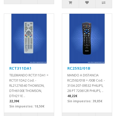
RCT311DA1
RC2592/01B
TELEMANDO RCT311DA1 =
MANDO A DISTANCIA
RCT311DA2 Cod. -
RC2592/01B = /00B Cod. -
RL21276540 THOMSON,
3104-207-09532 PHILIPS,
DTH6100E THOMSON,
28 PT 720612R PHILIPS, ..
DTH211E ..
48,22€
22,39€
Sin impuestos: 39,85€
Sin impuestos: 18,50€