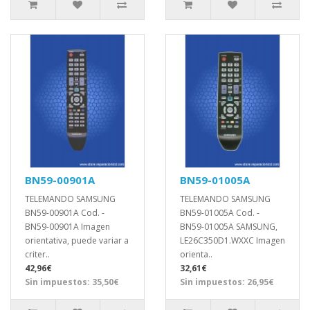
BN59-00901A
BN59-01005A
TELEMANDO SAMSUNG
TELEMANDO SAMSUNG
BN59-00901A Cod. -
BN59-01005A Cod. -
BN59-00901A Imagen
BN59-01005A SAMSUNG,
orientativa, puede variar a
LE26C350D1.WXXC Imagen
criter..
orienta..
42,96€
32,61€
Sin impuestos: 35,50€
Sin impuestos: 26,95€