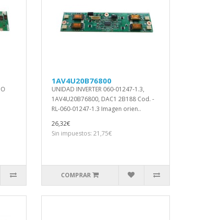
1AV4U20B76800
UO
UNIDAD INVERTER 060-01247-1.3,
1AV4U20B76800, DAC1 2B188 Cod. -
RL-060-01247-1.3 Imagen orien..
26,32€
Sin impuestos: 21,75€
COMPRAR