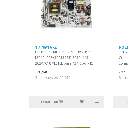
17PW16-2
RDE
FUENTE ALIMENTACION 17PW16-2
FUEN
[20401062+30053985] 20301443 =
Cod. 
20247618 VESTEL para 42 " Cod. - R..
compr
120,94€
76,53
Sin impuestos: 99,95€
Sin i
COMPRAR
C