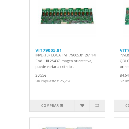
VIT79005.81
VIT
INVERTER LOGAH VIT79005.81 26" 14I
INVER
Cod. - RL25437 Imagen orientativa,
QDI C
puede variar a criterio ..
orient
30,55€
84,64
Sin impuestos: 25,25€
Sin i
COMPRAR
C