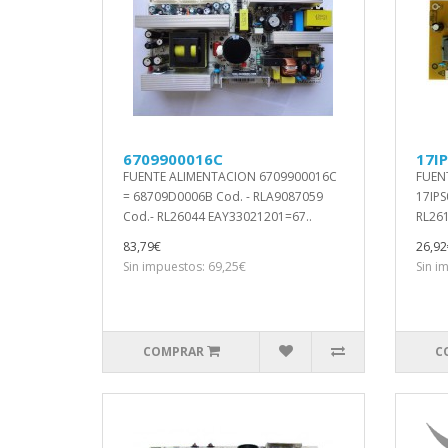
6709900016C
17IP
FUENTE ALIMENTACION 6709900016C
FUEN
= 68709D0006B Cod. - RLA9087059
17IPS
Cod.- RL26044 EAY33021201=67..
RL261
83,79€
26,92
Sin impuestos: 69,25€
Sin i
COMPRAR
C