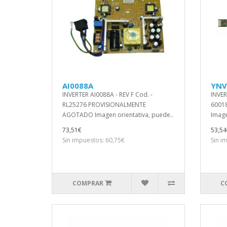
AI0088A
YNV
INVERTER AI0088A - REV F Cod. -
INVE
RL25276 PROVISIONALMENTE
60018
AGOTADO Imagen orientativa, puede..
Image
73,51€
53,54
Sin impuestos: 60,75€
Sin i
COMPRAR
C