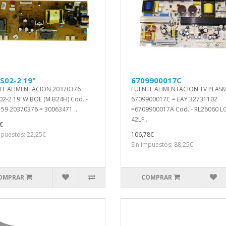
S02-2 19"
6709900017C
TE ALIMENTACION 20370376
FUENTE ALIMENTACION TV PLAS
02-2 19"W BOE (M B24H) Cod. -
6709900017C = EAY 32731102
59 20370376 = 30063471 ..
=6709900017A Cod. - RL26060 LG
42LF..
€
mpuestos: 22,25€
106,78€
Sin impuestos: 88,25€
OMPRAR
COMPRAR