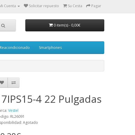
Mi Cuenta
Solicitar repuesto
Su Cesta
Pagar
0 item(s)
-
0,00€
Reacondicionado
Smartphones
17IPS15-4 22 Pulgadas
rca:
Vestel
digo: RL26091
sponibilidad: Agotado