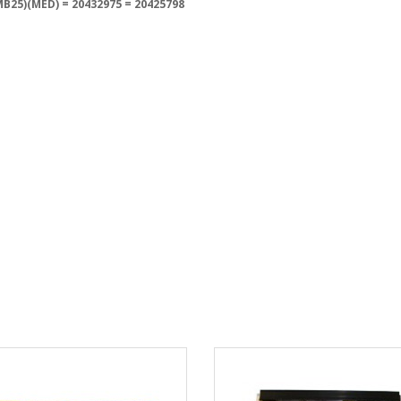
MB25)(MED) = 20432975
= 20425798