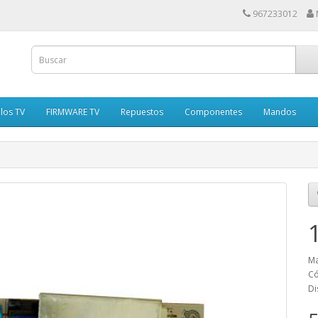
967233012
los TV
FIRMWARE TV
Repuestos
Componentes
Mandos
Ma
Có
Di