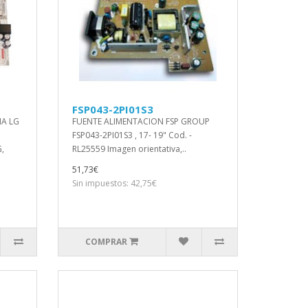
FSP043-2PI01S3
MA LG
FUENTE ALIMENTACION FSP GROUP
FSP043-2PI01S3 , 17- 19" Cod. -
,
RL25559 Imagen orientativa,..
51,73€
Sin impuestos: 42,75€
COMPRAR