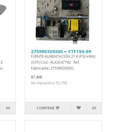
275990309300 = YTF194-09
FUENTE ALIMENTACIÓN 21.6 (PSU+INV)
ZZ
(GTF) Cod.- RLA3547762 Ref.
a..
Fabricante: 27599030930..
67,46€
Sin impuestos: 55,75€
COMPRAR