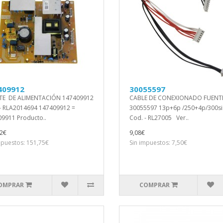
409912
30055597
TE DE ALIMENTACIÓN 147409912
CABLE DE CONEXIONADO FUENT
- RLA2014694 147409912 =
30055597 13p+6p /250+4p/300si
9911 Producto..
Cod. - RL27005 Ver..
2€
9,08€
mpuestos: 151,75€
Sin impuestos: 7,50€
OMPRAR
COMPRAR