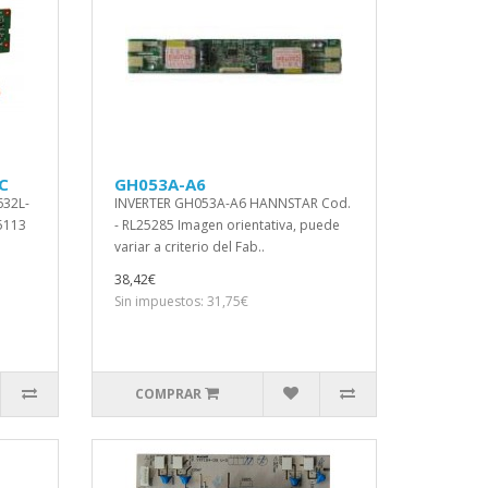
C
GH053A-A6
632L-
INVERTER GH053A-A6 HANNSTAR Cod.
25113
- RL25285 Imagen orientativa, puede
variar a criterio del Fab..
38,42€
Sin impuestos: 31,75€
COMPRAR