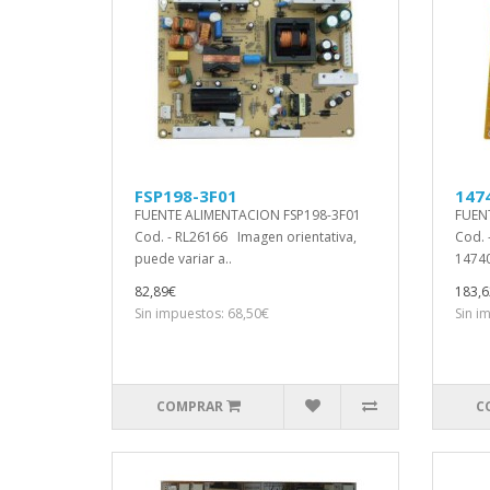
FSP198-3F01
147
FUENTE ALIMENTACION FSP198-3F01
FUEN
Cod. - RL26166 Imagen orientativa,
Cod. 
puede variar a..
14740
82,89€
183,6
Sin impuestos: 68,50€
Sin i
COMPRAR
C