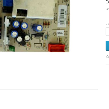
5
Si
Ca