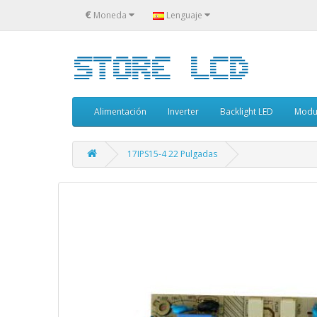
€
Moneda
Lenguaje
Alimentación
Inverter
Backlight LED
Modu
17IPS15-4 22 Pulgadas