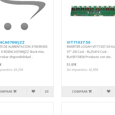
NCA076WJZZ
VIT71037.50
TE DE ALIMENTACION 376595003
INVERTER LOGAH VIT71037.50 A
- E-RDENCA076WJZZ Stock min,
37" 20I Cod. - RL25410 Cod. -
obar disponibilidad ..
RLA9515858 Producto con sto..
€
51,97€
mpuestos: 63,25€
Sin impuestos: 42,95€
OMPRAR
COMPRAR