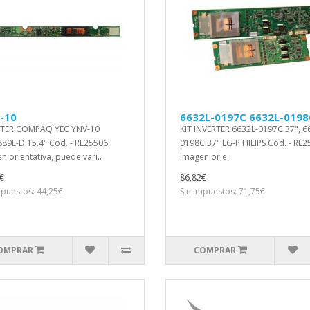
-10
6632L-0197C 6632L-0198
RTER COMPAQ YEC YNV-10
KIT INVERTER 6632L-0197C 37", 6
89L-D 15.4" Cod. - RL25506
0198C 37" LG-P HILIPS Cod. - RL
n orientativa, puede vari..
Imagen orie..
€
86,82€
mpuestos: 44,25€
Sin impuestos: 71,75€
OMPRAR
COMPRAR