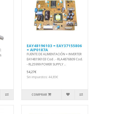
EAY48196103 = EAY37155806
= AIP0187A
E
FUENTE DE ALIMENTACIÓN + INVERTER
s
EAY48196103 Cod . - RLA4876809 Cod.
- RL25999 POWER SUPPLY ..
54,27€
Sin impuestos: 44,85€
COMPRAR