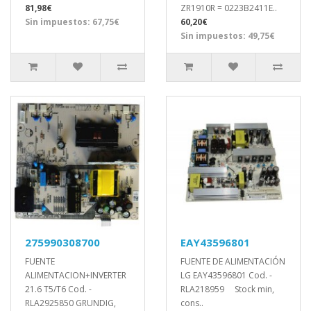
81,98€
ZR1910R = 0223B2411E..
Sin impuestos: 67,75€
60,20€
Sin impuestos: 49,75€
275990308700
EAY43596801
FUENTE
FUENTE DE ALIMENTACIÓN
ALIMENTACION+INVERTER
LG EAY43596801 Cod. -
21.6 T5/T6 Cod. -
RLA218959 Stock min,
RLA2925850 GRUNDIG,
cons..