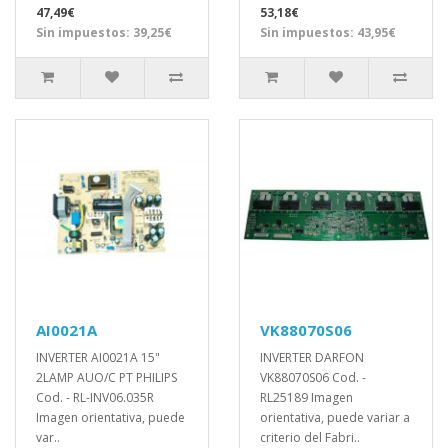
47,49€
53,18€
Sin impuestos: 39,25€
Sin impuestos: 43,95€
AI0021A
VK88070S06
INVERTER AI0021A 15"
INVERTER DARFON
2LAMP AUO/C PT PHILIPS
VK88070S06 Cod. -
Cod. - RL-INV06.035R
RL25189 Imagen
Imagen orientativa, puede
orientativa, puede variar a
var..
criterio del Fabri..