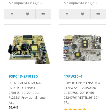
Sin impuestos: 47,75€
Sin impuestos: 69,75€
FSP043-2PI01S5
17PW26-4
FUENTE ALIMENTACION
POWER SUPPLY 17PW26-4
FSP GROUP FSP043-
- 17PW82-3 - 20390388 -
2PI01S5 , 19- 20" Cod. -
20439708 - 20445456 -
RL25581 Provisionalmente
23240791 VESTEL 26"-32"
Ag..
17..
52,64€