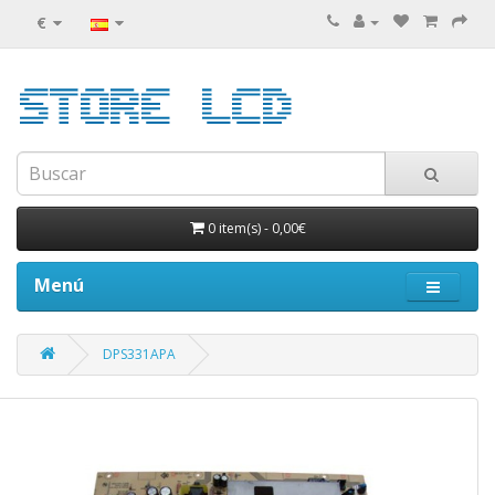
€
0 item(s)
-
0,00€
Menú
DPS331APA