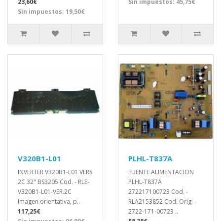
23,60€
Sin impuestos: 45,75€
Sin impuestos: 19,50€
V320B1-L01
PLHL-T837A
INVERTER V320B1-L01 VERS
FUENTE ALIMENTACION
2C 32" BS3205 Cod. - RLE-
PLHL-T837A
V320B1-L01-VER.2C
272217100723 Cod. -
Imagen orientativa, p..
RLA2153852 Cod. Orig. -
117,25€
2722-171-00723 ..