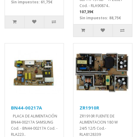
Sin impuestos: 61,75€
Cod. - RLA90874..
107,39€
Sin impuestos: 88,75€
BN44-00217A
ZR1910R
PLACA DE ALIMENTACIÓN
ZR1910R FUENTE DE
BN44-00217A SAMSUNG
ALIMENTACION 180 W
Cod. - BN44-00217A Cod. -
24/5 12/5 Cod.-
RLA223..
RLA8128339