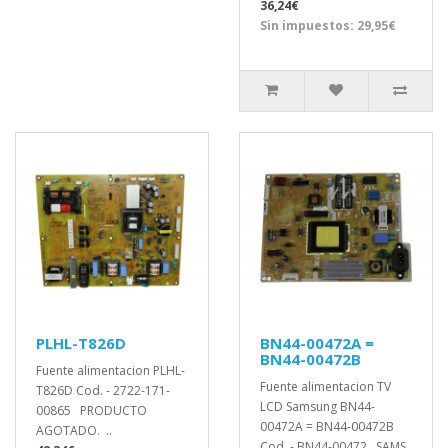
36,24€
Sin impuestos: 29,95€
PLHL-T826D
BN44-00472A =
BN44-00472B
Fuente alimentacion PLHL-
Fuente alimentacion TV
T826D Cod. - 2722-171-
LCD Samsung BN44-
00865 PRODUCTO
00472A = BN44-00472B
AGOTADO. ..
Cod. - BN44-00472 SAMS..