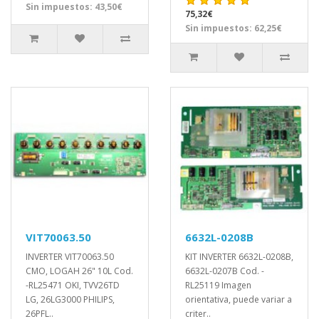
Sin impuestos: 43,50€
75,32€
Sin impuestos: 62,25€
VIT70063.50
6632L-0208B
INVERTER VIT70063.50
KIT INVERTER 6632L-0208B,
CMO, LOGAH 26" 10L Cod.
6632L-0207B Cod. -
-RL25471 OKI, TVV26TD
RL25119 Imagen
LG, 26LG3000 PHILIPS,
orientativa, puede variar a
26PFL..
criter..