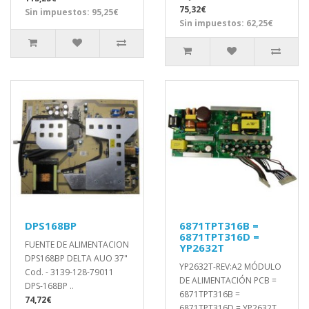
75,32€
Sin impuestos: 95,25€
Sin impuestos: 62,25€
DPS168BP
6871TPT316B =
6871TPT316D =
FUENTE DE ALIMENTACION
YP2632T
DPS168BP DELTA AUO 37"
YP2632T-REV:A2 MÓDULO
Cod. - 3139-128-79011
DE ALIMENTACIÓN PCB =
DPS-168BP ..
6871TPT316B =
74,72€
6871TPT316D = YP2632T