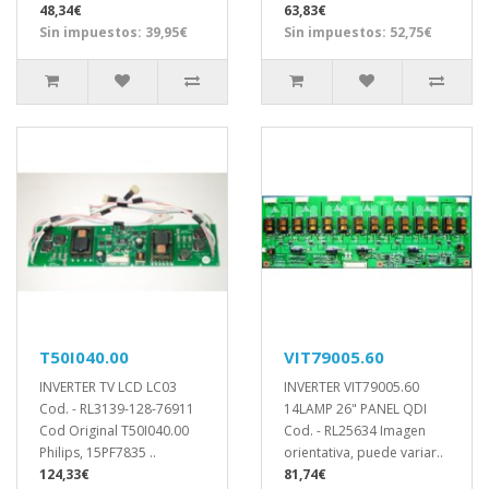
48,34€
63,83€
Sin impuestos: 39,95€
Sin impuestos: 52,75€
T50I040.00
VIT79005.60
INVERTER TV LCD LC03
INVERTER VIT79005.60
Cod. - RL3139-128-76911
14LAMP 26" PANEL QDI
Cod Original T50I040.00
Cod. - RL25634 Imagen
Philips, 15PF7835 ..
orientativa, puede variar..
124,33€
81,74€