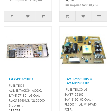
Sin impuestos: 96,90€
58,38€
Sin impuestos: 48,25€
EAY41971801
EAY37155805 =
EAY48196102
FUENTE DE
FUENTE LCD LG
ALIMENTACIÓN, AC/DC.
EAY37155805,
EAY41971801 LG Cod. -
EAY48196102 Cod. -
RLA218946 LG, 42LG6000
RL26074 LG, M197WD-
Stock min, ..
PZJ.A..
115,25€