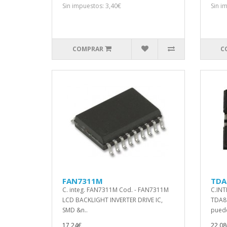
Sin impuestos: 3,40€
Sin i
COMPRAR
C
FAN7311M
TDA
C. integ. FAN7311M Cod. - FAN7311M
C.INT
LCD BACKLIGHT INVERTER DRIVE IC,
TDA89
SMD &n..
puede 
17,24€
22,08