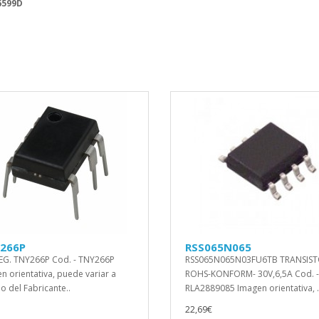
6599D
266P
RSS065N065
EG. TNY266P Cod. - TNY266P
RSS065N065N03FU6TB TRANSIST
n orientativa, puede variar a
ROHS-KONFORM- 30V,6,5A Cod. -
io del Fabricante..
RLA2889085 Imagen orientativa, .
22,69€