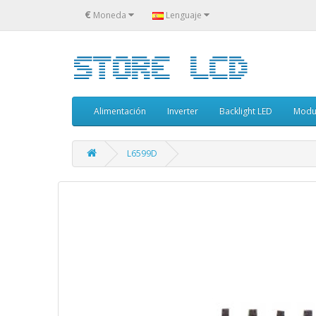
€
Moneda
Lenguaje
Alimentación
Inverter
Backlight LED
Modu
L6599D