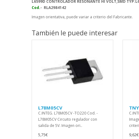
L6599D
CONTROLADOR RESONANTE HI VOLT,SMD TYP:L
Cod.
- RLA2984142
Imagen orientativa, puede variar a criterio del Fabricante.
También le puede interesar
L78M05CV
TNY
C.INTEG. L78M05CV -TO220 Cod. -
C.INT
L78M05CV Circuito regulador con
Image
salida de 5V. Imagen ori..
criter
5,75€
9,62€