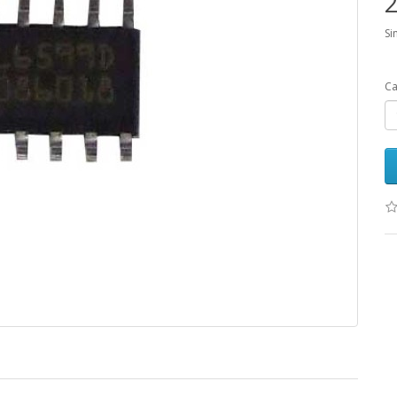
2
Si
Ca