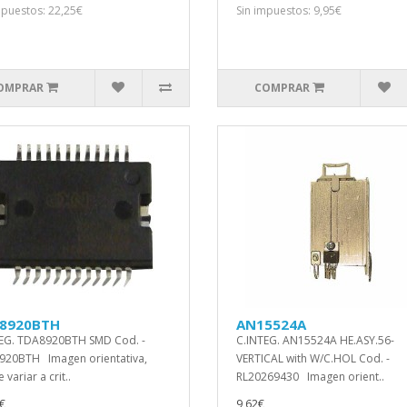
mpuestos: 22,25€
Sin impuestos: 9,95€
OMPRAR
COMPRAR
8920BTH
AN15524A
EG. TDA8920BTH SMD Cod. -
C.INTEG. AN15524A HE.ASY.56-
20BTH Imagen orientativa,
VERTICAL with W/C.HOL Cod. -
variar a crit..
RL20269430 Imagen orient..
€
9,62€