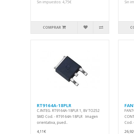
Sin impuestos: 4,75€
Sin i
COMPRAR
C
RT9164A-18PLR
FAN
C.INTEG. RT9164A-18PLR 1, 8V TO252
FAN7
SMD Cod. - RT9164A-18PLR Imagen
CONT
orientativa, pued..
Cod. 
4,11€
26,92