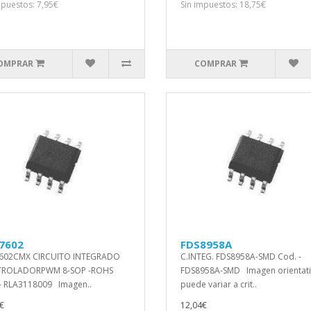
mpuestos: 7,95€
Sin impuestos: 18,75€
OMPRAR
COMPRAR
7602
FDS8958A
602CMX CIRCUITO INTEGRADO
C.INTEG. FDS8958A-SMD Cod. -
ROLADORPWM 8-SOP -ROHS
FDS8958A-SMD Imagen orientati
- RLA3118009 Imagen..
puede variar a crit..
€
12,04€