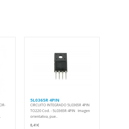
5L0365R 4PIN
OR-
CIRCUITO INTEGRADO 5L0365R 4PIN
TO220 Cod. - 5L0365R-4PIN Imagen
.
orientativa, pue..
8,41€