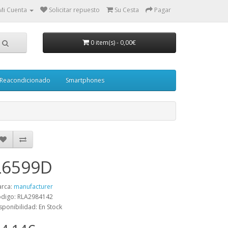
Mi Cuenta
Solicitar repuesto
Su Cesta
Pagar
0 item(s)
-
0,00€
Reacondicionado
Smartphones
L6599D
rca:
manufacturer
digo: RLA2984142
sponibilidad: En Stock