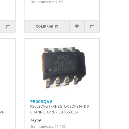
Sin impuestos: 6,95€
COMPRAR
P5003QVG
P5003QVG TRANSISTOR SOP8 N- & P-
va,
CHANNEL Cod. - RLA4860338 ..
26,02€
Sin impuestos: 21,50€