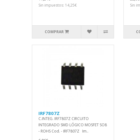
Sin impuestos: 14,25€
Sin i
COMPRAR
C
IRF7807Z
C.INTEG. IRF7807Z CIRCUITO
INTEGRADO SMD LÓGICO MOSFET SO8
- ROHS Cod. - IRF7807Z Im..