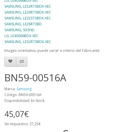
LG, LE40S66BDX-XEC
SAMSUNG, LE32R73BDX-XEC
SAMSUNG, LE26R73BDX-XEC
SAMSUNG, LE32S73BDX-XEC
SAMSUNG, LE26R73BD
SAMSUNG, 933HD
LG, LE40S66BDX-XEC
SAMSUNG, LE32R73BDX-XEC
Imagen orientativa, puede variar a criterio del Fabricante
BN59-00516A
Marca:
Samsung
Código: BN59-00516A
Disponibilidad: En Stock
45,07€
Sin impuestos: 37,25€