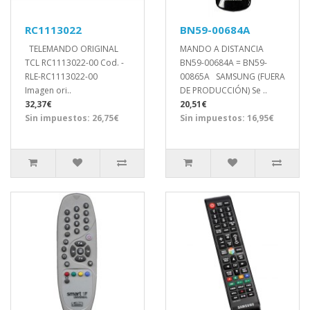
RC1113022
BN59-00684A
TELEMANDO ORIGINAL
MANDO A DISTANCIA
TCL RC1113022-00 Cod. -
BN59-00684A = BN59-
RLE-RC1113022-00
00865A SAMSUNG (FUERA
Imagen ori..
DE PRODUCCIÓN) Se ..
32,37€
20,51€
Sin impuestos: 26,75€
Sin impuestos: 16,95€