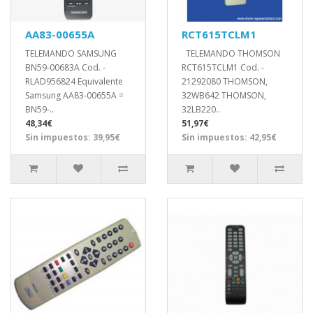
AA83-00655A
RCT615TCLM1
TELEMANDO SAMSUNG
TELEMANDO THOMSON
BN59-00683A Cod. -
RCT615TCLM1 Cod. -
RLAD956824 Equivalente
21292080 THOMSON,
Samsung AA83-00655A =
32WB642 THOMSON,
BN59-..
32LB220..
48,34€
51,97€
Sin impuestos: 39,95€
Sin impuestos: 42,95€