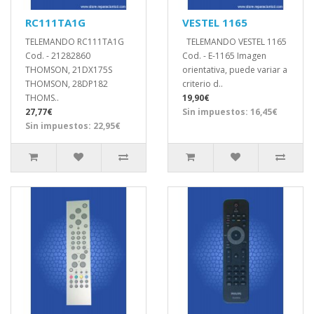
RC111TA1G
VESTEL 1165
TELEMANDO RC111TA1G
TELEMANDO VESTEL 1165
Cod. - 21282860
Cod. - E-1165 Imagen
THOMSON, 21DX175S
orientativa, puede variar a
THOMSON, 28DP182
criterio d..
THOMS..
19,90€
27,77€
Sin impuestos: 16,45€
Sin impuestos: 22,95€