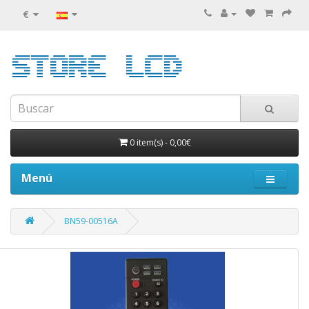
€
0 item(s)
-
0,00€
Menú
BN59-00516A