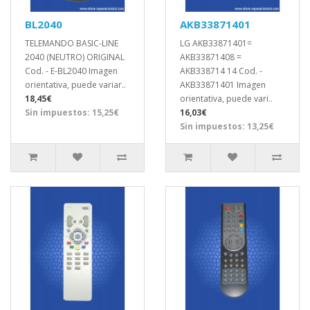
BL2040
AKB33871401
TELEMANDO BASIC-LINE
LG AKB33871401=
2040 (NEUTRO) ORIGINAL
AKB33871408 =
Cod. - E-BL2040 Imagen
AKB338714 14 Cod. -
orientativa, puede variar..
AKB33871401 Imagen
18,45€
orientativa, puede vari..
Sin impuestos: 15,25€
16,03€
Sin impuestos: 13,25€