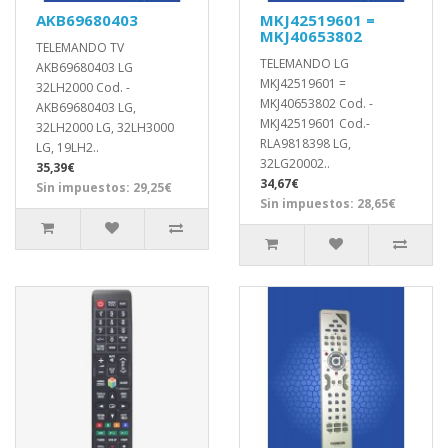
AKB69680403
MKJ42519601 =
MKJ40653802
TELEMANDO TV
TELEMANDO LG
AKB69680403 LG
MKJ42519601 =
32LH2000 Cod. -
MKJ40653802 Cod. -
AKB69680403 LG,
MKJ42519601 Cod.-
32LH2000 LG, 32LH3000
RLA9818398 LG,
LG, 19LH2..
32LG20002..
35,39€
34,67€
Sin impuestos: 29,25€
Sin impuestos: 28,65€