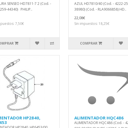
RA SENSEO HD7811-7 2 (Cod. -
AZUL HD7810/40 (Cod. - 4222-25
259-44340) PHILIP..
38980) (Cod. - RLA9066858) HD..
22,08€
mpuestos: 7,50€
Sin impuestos: 18,25€
OMPRAR
COMPRAR
MENTADOR HP2840,
ALIMENTADOR HQC486
453
ALIMENTADOR HQC486 (Cod. - 4
ENTADOR HP2840, HP6453/00