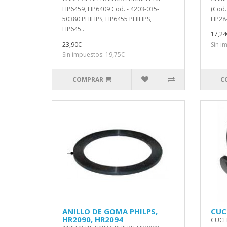
HP6459, HP6409 Cod. - 4203-035-
(Cod.
50380 PHILIPS, HP6455 PHILIPS,
HP284
HP645..
17,24
23,90€
Sin i
Sin impuestos: 19,75€
COMPRAR
C
ANILLO DE GOMA PHILPS,
CUC
HR2090, HR2094
CUCHI