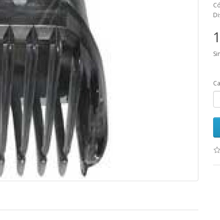
Có
Di
1
Si
Ca