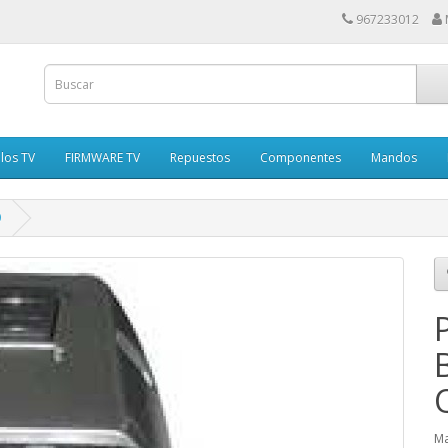
967233012
los TV
FIRMWARE TV
Repuestos
Componentes
Mandos
0
Ma