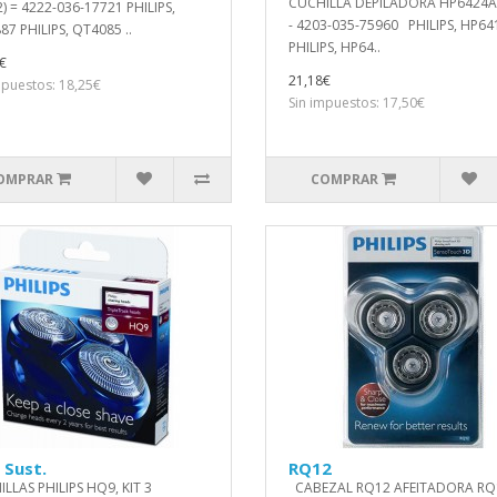
CUCHILLA DEPILADORA HP6424A
) = 4222-036-17721 PHILIPS,
- 4203-035-75960 PHILIPS, HP64
7 PHILIPS, QT4085 ..
PHILIPS, HP64..
€
21,18€
mpuestos: 18,25€
Sin impuestos: 17,50€
OMPRAR
COMPRAR
 Sust.
RQ12
LLAS PHILIPS HQ9, KIT 3
CABEZAL RQ12 AFEITADORA RQ