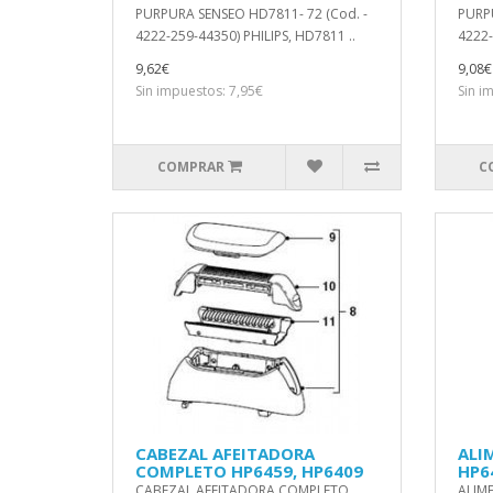
PURPURA SENSEO HD7811- 72 (Cod. -
PURPU
4222-259-44350) PHILIPS, HD7811 ..
4222-
9,62€
9,08€
Sin impuestos: 7,95€
Sin i
COMPRAR
C
CABEZAL AFEITADORA
ALI
COMPLETO HP6459, HP6409
HP6
CABEZAL AFEITADORA COMPLETO
ALIM