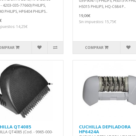
039-90471) PHILIPS, HS015-A PHIL
 - 4203-035-77660) PHILIPS,
HS015 PHILIPS, HQ-C684 P..
0 PHILIPS, HP6404 PHILIPS..
19,06€
€
Sin impuestos: 15,75€
mpuestos: 14,25€
OMPRAR
COMPRAR
HILLA QT4085
CUCHILLA DEPILADORA
HP6424A
LLA QT4085 (Cod. - 9965-000-