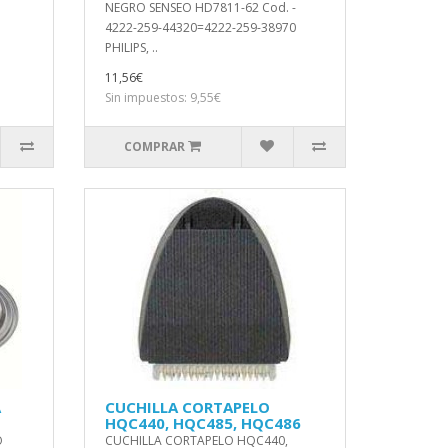
NEGRO SENSEO HD7811-62 Cod. -
4222-259-44320=4222-259-38970
PHILIPS, ..
11,56€
Sin impuestos: 9,55€
COMPRAR
A
CUCHILLA CORTAPELO
HQC440, HQC485, HQC486
O
CUCHILLA CORTAPELO HQC440,