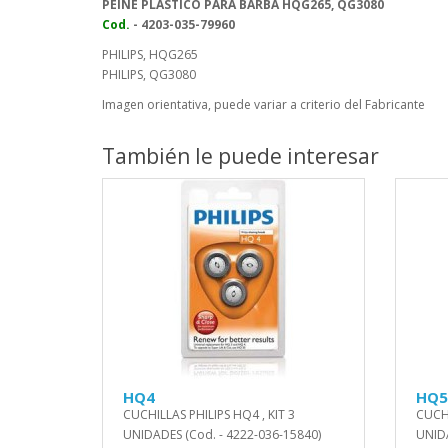
PEINE PLASTICO PARA BARBA HQG265, QG3080
Cod.
- 4203-035-79960
PHILIPS, HQG265
PHILIPS, QG3080
Imagen orientativa, puede variar a criterio del Fabricante
También le puede interesar
HQ4
HQ5
CUCHILLAS PHILIPS HQ4 , KIT 3
CUCHI
UNIDADES (Cod. - 4222-036-15840)
UNIDA