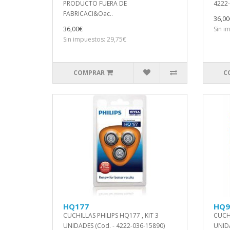
PRODUCTO FUERA DE
4222
FABRICACI&Oac..
36,00
36,00€
Sin i
Sin impuestos: 29,75€
COMPRAR
C
HQ177
HQ9
CUCHILLAS PHILIPS HQ177 , KIT 3
CUCHI
UNIDADES (Cod. - 4222-036-15890)
UNID