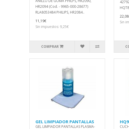
ANILLO DE GOMA PHILPS, HR2090,
42792
HR2094 (Cod. - 9965-000-28677)
HQT88
RLA8053484 PHILIPS, HR2084..
22,08
11,19€
Sin i
Sin impuestos: 9,25€
COMPRAR
C
GEL LIMPIADOR PANTALLAS
HQ9
GEL LIMPIADOR PANTALLAS PLASMA-
CUCHI