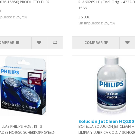
-036-15850) PRODUCTO FUER..
RLA6026911) (Cod. Orig. - 4222-0
1586..
€
mpuestos: 29,75€
36,00€
Sin impuestos: 29,75€
OMPRAR
COMPRAR
Solución JetClean HQ200
LLAS PHILIPS HQ9 , KIT 3
BOTELLA SOLUCION JET CLEAN H
ADES HQ9/50 SCHERKOPF SPEED-
LIMPIA Y LUBRICA COD. :130HQ2