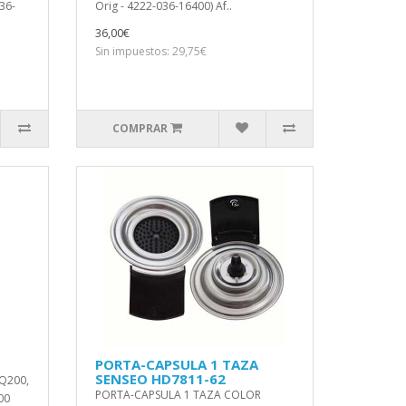
36-
Orig - 4222-036-16400) Af..
36,00€
Sin impuestos: 29,75€
COMPRAR
PORTA-CAPSULA 1 TAZA
SENSEO HD7811-62
Q200,
PORTA-CAPSULA 1 TAZA COLOR
00