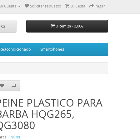
Mi Cuenta
Solicitar repuesto
Su Cesta
Pagar
0 item(s)
-
0,00€
Reacondicionado
Smartphones
PEINE PLASTICO PARA
BARBA HQG265,
QG3080
rca:
Philips