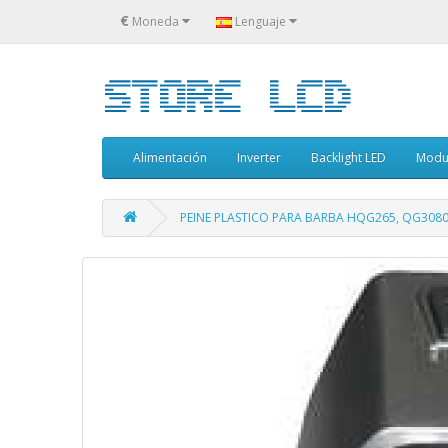
€
Moneda
Lenguaje
Alimentación
Inverter
Backlight LED
Modu
PEINE PLASTICO PARA BARBA HQG265, QG308