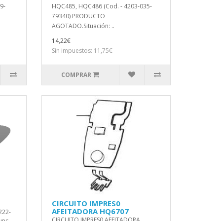
9-
HQC485, HQC486 (Cod. - 4203-035-
79340) PRODUCTO
AGOTADO.Situación: ..
14,22€
Sin impuestos: 11,75€
COMPRAR
CIRCUITO IMPRES0
AFEITADORA HQ6707
222-
CIRCUITO IMPRES0 AFEITADORA