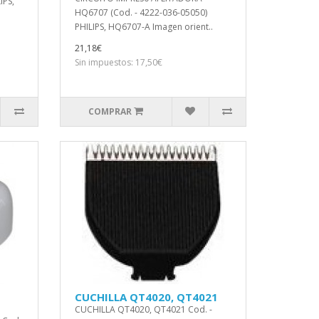
IPS,
HQ6707 (Cod. - 4222-036-05050)
PHILIPS, HQ6707-A Imagen orient..
21,18€
Sin impuestos: 17,50€
COMPRAR
CUCHILLA QT4020, QT4021
CUCHILLA QT4020, QT4021 Cod. -