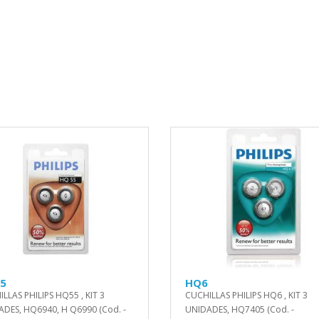
5
HQ6
LLAS PHILIPS HQ55 , KIT 3
CUCHILLAS PHILIPS HQ6 , KIT 3
DES, HQ6940, H Q6990 (Cod. -
UNIDADES, HQ7405 (Cod. -