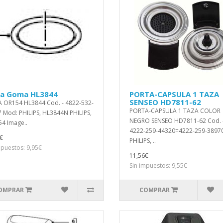
ta Goma HL3844
PORTA-CAPSULA 1 TAZA
SENSEO HD7811-62
 OR154 HL3844 Cod. - 4822-532-
PORTA-CAPSULA 1 TAZA COLOR
 Mod: PHILIPS, HL3844N PHILIPS,
NEGRO SENSEO HD7811-62 Cod. 
4 Image..
4222-259-44320=4222-259-3897
€
PHILIPS, ..
mpuestos: 9,95€
11,56€
Sin impuestos: 9,55€
OMPRAR
COMPRAR