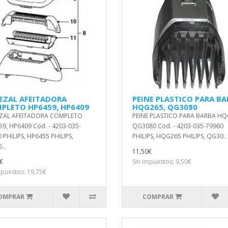
EZAL AFEITADORA
PEINE PLASTICO PARA B
PLETO HP6459, HP6409
HQG265, QG3080
ZAL AFEITADORA COMPLETO
PEINE PLASTICO PARA BARBA HQ
9, HP6409 Cod. - 4203-035-
QG3080 Cod. - 4203-035-79960
 PHILIPS, HP6455 PHILIPS,
PHILIPS, HQG265 PHILIPS, QG30..
..
11,50€
€
Sin impuestos: 9,50€
mpuestos: 19,75€
OMPRAR
COMPRAR