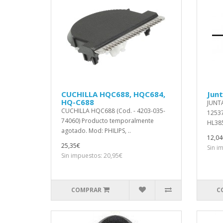
CUCHILLA HQC688, HQC684,
Jun
HQ-C688
JUNTA
CUCHILLA HQC688 (Cod. - 4203-035-
12537
74060) Producto temporalmente
HL385
agotado. Mod: PHILIPS, ..
12,04
25,35€
Sin i
Sin impuestos: 20,95€
COMPRAR
C