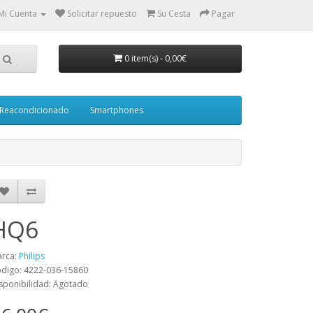
Mi Cuenta
Solicitar repuesto
Su Cesta
Pagar
0 item(s)
-
0,00€
Reacondicionado
Smartphones
HQ6
rca:
Philips
digo: 4222-036-15860
sponibilidad: Agotado