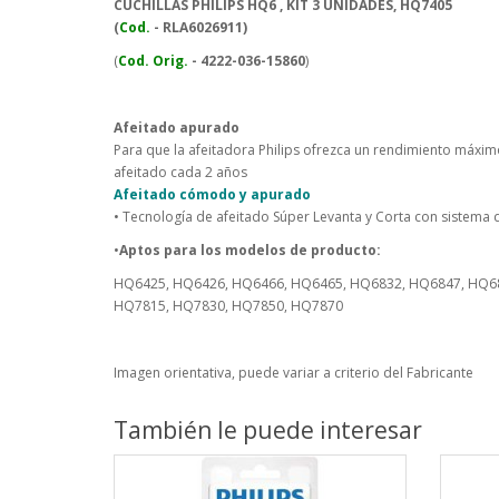
CUCHILLAS PHILIPS HQ6 , KIT 3 UNIDADES, HQ7405
(
Cod.
- RLA
6026911
)
(
Cod. Orig.
- 4222-036-15860
)
Afeitado apurado
Para que la afeitadora Philips ofrezca un rendimiento máximo
afeitado cada 2 años
Afeitado cómodo y apurado
• Tecnología de afeitado Súper Levanta y Corta con sistema d
•
Aptos para los modelos de producto:
HQ6425, HQ6426, HQ6466, HQ6465, HQ6832, HQ6847, HQ6
HQ7815, HQ7830, HQ7850, HQ7870
Imagen orientativa, puede variar a criterio del Fabricante
También le puede interesar