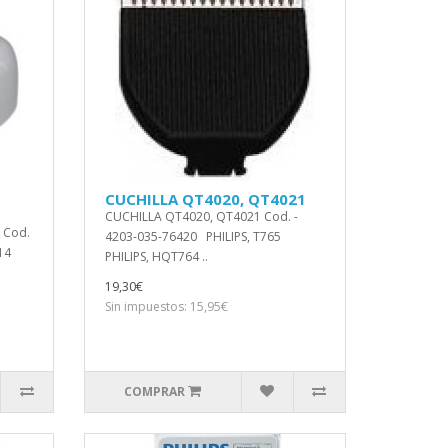
CUCHILLA QT4020, QT4021
CUCHILLA QT4020, QT4021 Cod. -
 Cod.
4203-035-76420 PHILIPS, T765
14
PHILIPS, HQT764 ..
19,30€
Sin impuestos: 15,95€
COMPRAR