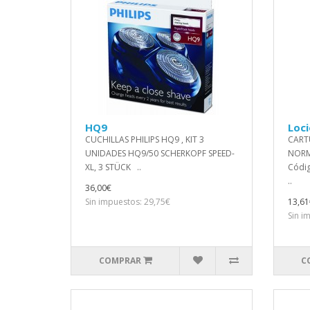
HQ9
Loc
CUCHILLAS PHILIPS HQ9 , KIT 3
CARTU
UNIDADES HQ9/50 SCHERKOPF SPEED-
NORM
XL, 3 STÜCK ..
Códig
..
36,00€
Sin impuestos: 29,75€
13,61
Sin i
COMPRAR
C