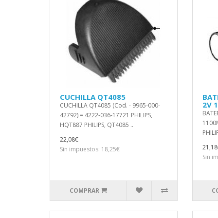
CUCHILLA QT4085
BATE
2V 
CUCHILLA QT4085 (Cod. - 9965-000-
BATER
42792) = 4222-036-17721 PHILIPS,
1100
HQT887 PHILIPS, QT4085 ..
PHILI
22,08€
21,18
Sin impuestos: 18,25€
Sin i
COMPRAR
C