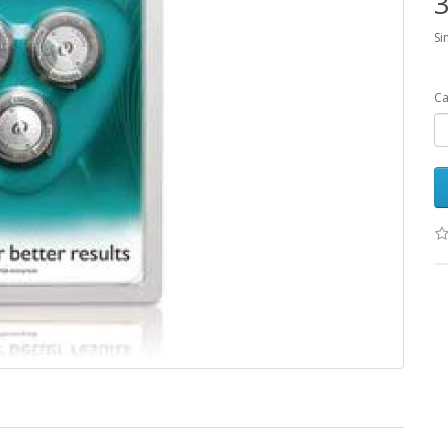
3
Si
Ca