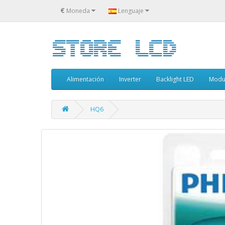
€
Moneda
Lenguaje
Alimentación
Inverter
Backlight LED
Modu
HQ6