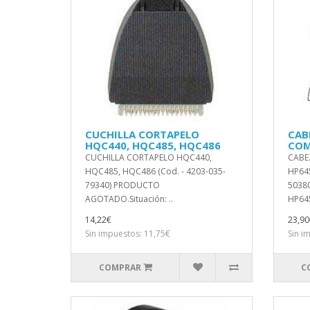
CUCHILLA CORTAPELO
CAB
HQC440, HQC485, HQC486
COM
CUCHILLA CORTAPELO HQC440,
CABE
HQC485, HQC486 (Cod. - 4203-035-
HP645
79340) PRODUCTO
50380
AGOTADO.Situación: ..
HP645
14,22€
23,90
Sin impuestos: 11,75€
Sin i
COMPRAR
C