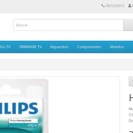
967233012
los TV
FIRMWARE TV
Repuestos
Componentes
Mandos
Ma
Có
Di