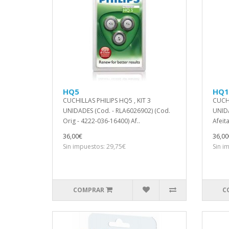
HQ5
HQ1
CUCHILLAS PHILIPS HQ5 , KIT 3
CUCHI
UNIDADES (Cod. - RLA6026902) (Cod.
UNIDA
Orig - 4222-036-16400) Af..
Afeit
36,00€
36,00
Sin impuestos: 29,75€
Sin i
COMPRAR
C