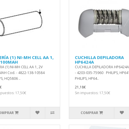
RÍA (1) NI-MH CELL AA 1,
CUCHILLA DEPILADORA
1100MAH
HP6424A
IA (1) NI-MH CELL AA 1, 2V
CUCHILLA DEPILADORA HP6424A
MAH Cod. - 4822-138-10584
- 4203-035-75960 PHILIPS, HP64
PS, HQ5806 ..
PHILIPS, HP64..
€
21,18€
mpuestos: 17,50€
Sin impuestos: 17,50€
OMPRAR
COMPRAR