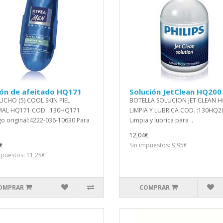
ión de afeitado HQ171
Solución JetClean HQ200
CHO (5) COOL SKIN PIEL
BOTELLA SOLUCION JET CLEAN H
AL HQ171 COD. :130HQ171
LIMPIA Y LUBRICA COD. :130HQ2
o original:4222-036-10630 Para
Limpia y lubrica para ..
12,04€
€
Sin impuestos: 9,95€
mpuestos: 11,25€
OMPRAR
COMPRAR