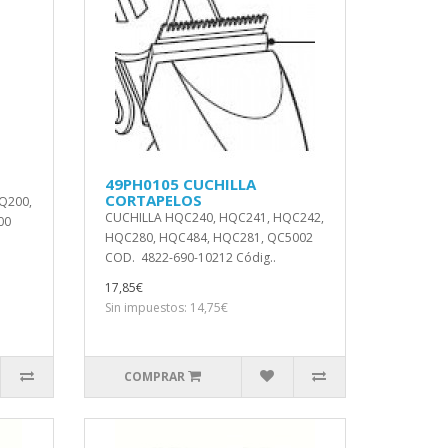
49PH0105 CUCHILLA
CORTAPELOS
Q200,
CUCHILLA HQC240, HQC241, HQC242,
00
HQC280, HQC484, HQC281, QC5002
COD. 4822-690-10212 Códig..
17,85€
Sin impuestos: 14,75€
COMPRAR