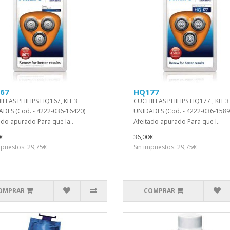
67
HQ177
LLAS PHILIPS HQ167, KIT 3
CUCHILLAS PHILIPS HQ177 , KIT 3
DES (Cod. - 4222-036-16420)
UNIDADES (Cod. - 4222-036-1589
ado apurado Para que la..
Afeitado apurado Para que l..
€
36,00€
mpuestos: 29,75€
Sin impuestos: 29,75€
OMPRAR
COMPRAR