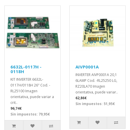
6632L-0117H -
AIVP0001A
0118H
INVERTER AIVP0001A 20,1
KIT INVERTER 6632L-
6LAMP Cod. -RL25250 LG,
0117H/0118H 26" Cod. -
RZ20LA70 Imagen
RL25100 Imagen
orientativa, puede variar..
orientativa, puede variar a
62,86€
crit..
Sin impuestos: 51,95€
96,74€
Sin impuestos: 79,95€