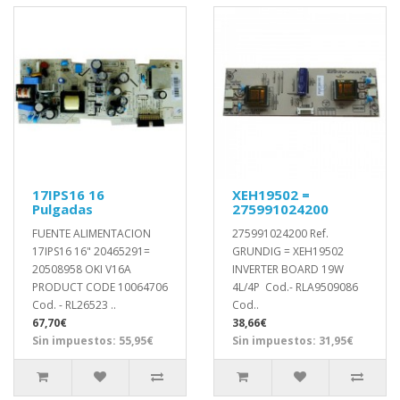
17IPS16 16
XEH19502 =
Pulgadas
275991024200
FUENTE ALIMENTACION
275991024200 Ref.
17IPS16 16" 20465291=
GRUNDIG = XEH19502
20508958 OKI V16A
INVERTER BOARD 19W
PRODUCT CODE 10064706
4L/4P Cod.- RLA9509086
Cod. - RL26523 ..
Cod..
67,70€
38,66€
Sin impuestos: 55,95€
Sin impuestos: 31,95€