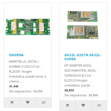
GH089A
6632L-0207A 6632L-
0208A
INVERTER LG, VESTEL l
KIT INVERTER 6632L-
GH089A (12VDC) Cod. -
0207A(MASTER), 6632L-
RL25281 Imagen
0208A(SLAV E) Cod. -
orientativa, puede variar a
RL25120 Imagen
criterio ..
orientativa, puede ..
41,44€
68,85€
Sin impuestos: 34,25€
Sin impuestos: 56,90€