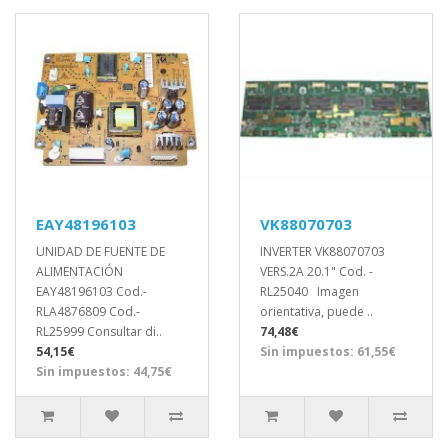
EAY48196103
VK88070703
UNIDAD DE FUENTE DE
INVERTER VK88070703
ALIMENTACIÓN
VERS.2A 20.1" Cod. -
EAY48196103 Cod.-
RL25040 Imagen
RLA4876809 Cod.-
orientativa, puede ..
RL25999 Consultar di..
74,48€
54,15€
Sin impuestos: 61,55€
Sin impuestos: 44,75€