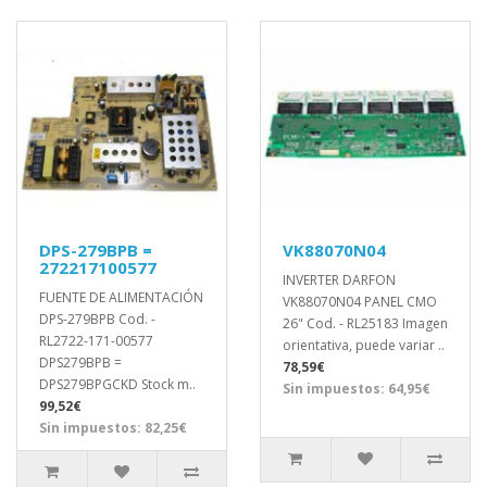
DPS-279BPB =
VK88070N04
272217100577
INVERTER DARFON
FUENTE DE ALIMENTACIÓN
VK88070N04 PANEL CMO
DPS-279BPB Cod. -
26" Cod. - RL25183 Imagen
RL2722-171-00577
orientativa, puede variar ..
DPS279BPB =
78,59€
DPS279BPGCKD Stock m..
Sin impuestos: 64,95€
99,52€
Sin impuestos: 82,25€