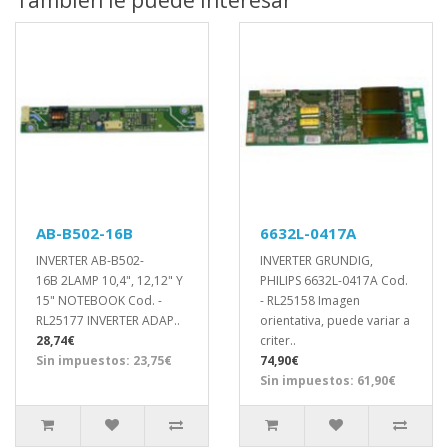
AB-B502-16B
6632L-0417A
INVERTER AB-B502-
INVERTER GRUNDIG,
16B 2LAMP 10,4", 12,12" Y
PHILIPS 6632L-0417A Cod.
15" NOTEBOOK Cod. -
- RL25158 Imagen
RL25177 INVERTER ADAP..
orientativa, puede variar a
28,74€
criter..
Sin impuestos: 23,75€
74,90€
Sin impuestos: 61,90€