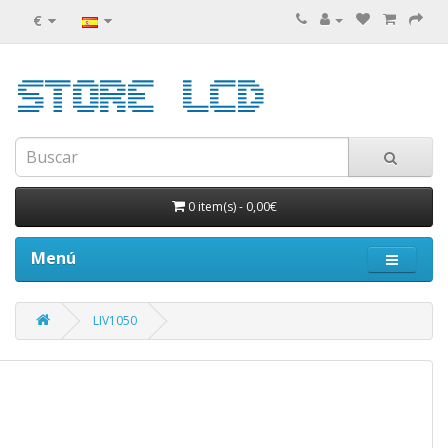
€
0 item(s)
-
0,00€
Menú
LIV1050