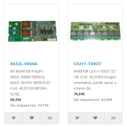
6632L-0066A
CIU11-T0037
KIT INVERTER PHILIPS
INVERTER CIU11-T0037 32"
6632L-0066A VERS0.9,
16L Cod. -RL25453 Imagen
6632L-00 67A VERS0.9 32"
orientativa, puede variar a
Cod. -RL25103 NEOVIA,
criterio de..
SL32E..
76,84€
66,25€
Sin impuestos: 63,50€
Sin impuestos: 54,75€