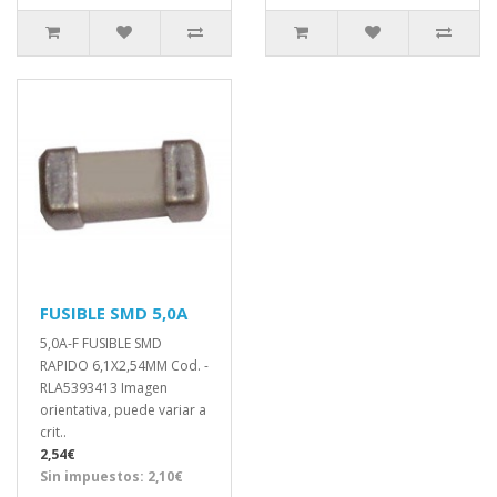
FUSIBLE SMD 5,0A
5,0A-F FUSIBLE SMD
RAPIDO 6,1X2,54MM Cod. -
RLA5393413 Imagen
orientativa, puede variar a
crit..
2,54€
Sin impuestos: 2,10€