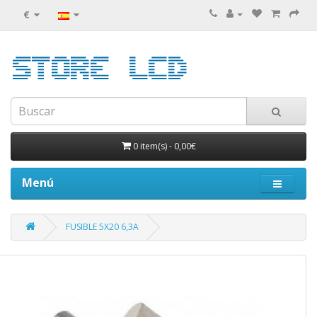
€
0 item(s)
-
0,00€
Menú
FUSIBLE 5X20 6,3A