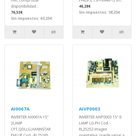
min, comprobar
PHILIPS, 15PF8946-12 Im..
disponibilidad ..
46,28€
76,53€
Sin impuestos: 38,25€
Sin impuestos: 63,25€
AI0067A
AIVP0003
INVERTER AI0067A 15"
INVERTER AIVP0003 15" 6
2LAMP
LAMP LG-PH Cod. -
CPT,QDI,LG,HANNSTAR
RL25252 Imagen
PHI LIP Cod. -RL25265
orientativa, puede variar a