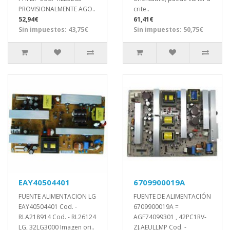
PROVISIONALMENTE AGO..
crite..
52,94€
61,41€
Sin impuestos: 43,75€
Sin impuestos: 50,75€
EAY40504401
6709900019A
FUENTE ALIMENTACION LG
FUENTE DE ALIMENTACIÓN
EAY40504401 Cod. -
6709900019A =
RLA218914 Cod. - RL26124
AGF74099301 , 42PC1RV-
LG, 32LG3000 Imagen ori..
ZJ.AEULLMP Cod. -