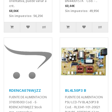
orientativa, puede variar a
BN4400157A Cod. - ..
crit..
60,44€
68,06€
Sin impuestos: 49,95€
Sin impuestos: 56,25€
RDENCA076WJZZ
BL4L50P3 B
FUENTE DE ALIMENTACION
FUENTE DE ALIMENTACION
376595003 Cod. - E-
PSU LCD-TV BL4L50P3 B
RDENCA076WJZZ Stock
Cod. - RL3341-101-20021