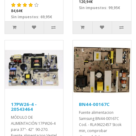
120,94€
Sin impuestos: 99,95€
84,64€
Sin impuestos: 69,95€
17PW26-4 -
BN44-00167C
20543464
Fuente alimentacion
MÓDULO DE
Samsung BN44-00167C
ALIMENTACIÓN 17PW26-4
Cod. - RLA9622457 Stcok
para 37"- 42" 90-270.
min, comprobar
Fuente alimentacion Vestel