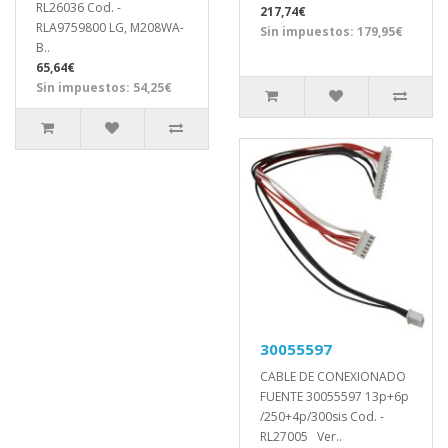
RL26036 Cod. -
217,74€
RLA9759800 LG, M208WA-
Sin impuestos: 179,95€
B..
65,64€
Sin impuestos: 54,25€
30055597
CABLE DE CONEXIONADO
FUENTE 30055597 13p+6p
/250+4p/300sis Cod. -
RL27005 Ver..