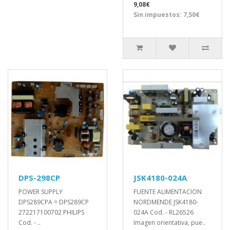
9,08€
Sin impuestos: 7,50€
DPS-298CP
JSK4180-024A
POWER SUPPLY
FUENTE ALIMENTACION
DPS289CPA = DPS289CP
NORDMENDE JSK4180-
272217100702 PHILIPS
024A Cod. - RL26526
Cod. - ..
Imagen orientativa, pue..