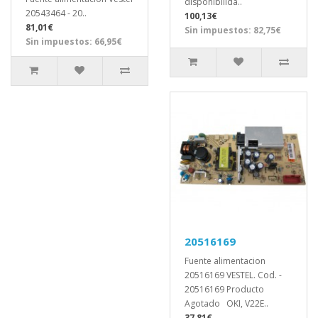
disponibilida..
20543464 - 20..
100,13€
81,01€
Sin impuestos: 82,75€
Sin impuestos: 66,95€
20516169
Fuente alimentacion
20516169 VESTEL. Cod. -
20516169 Producto
Agotado OKI, V22E..
37,81€