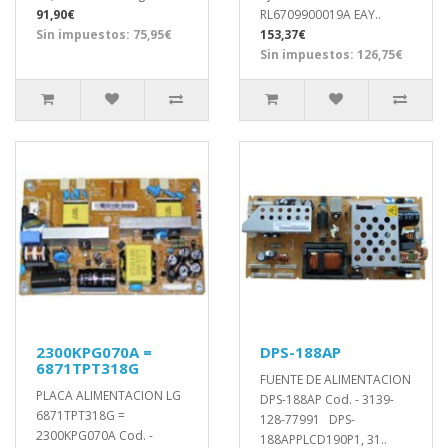
91,90€
RL6709900019A EAY..
Sin impuestos: 75,95€
153,37€
Sin impuestos: 126,75€
2300KPG070A =
DPS-188AP
6871TPT318G
FUENTE DE ALIMENTACION
PLACA ALIMENTACION LG
DPS-188AP Cod. - 3139-
6871TPT318G =
128-77991 DPS-
2300KPG070A Cod. -
188APPLCD190P1, 31..