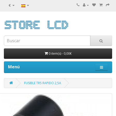
€
0 item(s)
-
0,00€
Menú
FUSIBLE TR5 RAPIDO 2,5A