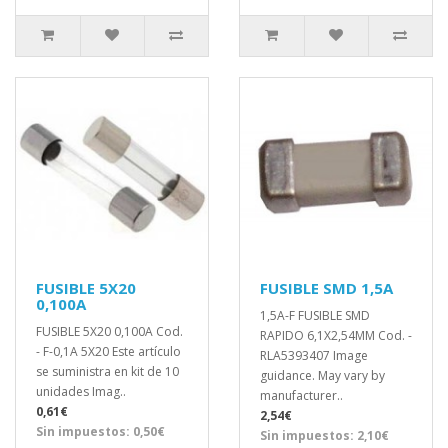
FUSIBLE 5X20
FUSIBLE SMD 1,5A
0,100A
1,5A-F FUSIBLE SMD
FUSIBLE 5X20 0,100A Cod.
RAPIDO 6,1X2,54MM Cod. -
- F-0,1A 5X20 Este artículo
RLA5393407 Image
se suministra en kit de 10
guidance. May vary by
unidades Imag..
manufacturer..
0,61€
2,54€
Sin impuestos: 0,50€
Sin impuestos: 2,10€