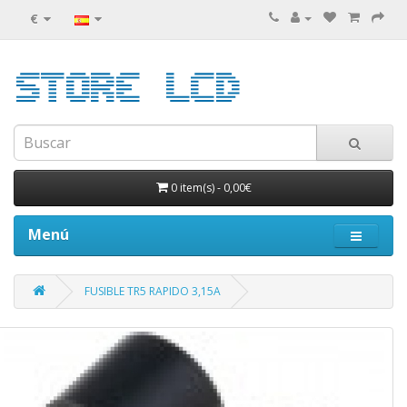
€
0 item(s)
-
0,00€
Menú
FUSIBLE TR5 RAPIDO 3,15A