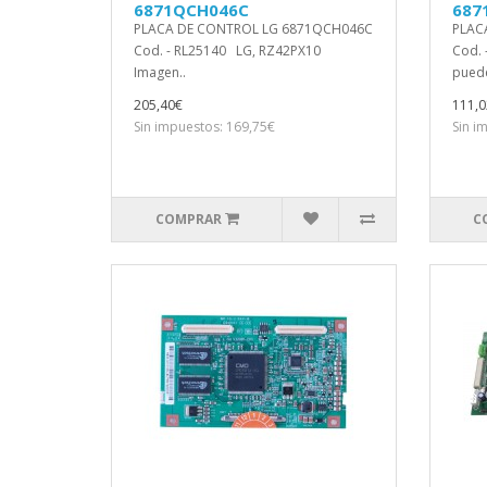
6871QCH046C
687
PLACA DE CONTROL LG 6871QCH046C
PLAC
Cod. - RL25140 LG, RZ42PX10
Cod. 
Imagen..
puede
205,40€
111,0
Sin impuestos: 169,75€
Sin i
COMPRAR
C