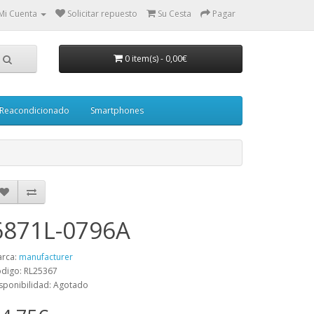
Mi Cuenta
Solicitar repuesto
Su Cesta
Pagar
0 item(s)
-
0,00€
Reacondicionado
Smartphones
6871L-0796A
rca:
manufacturer
digo: RL25367
sponibilidad: Agotado