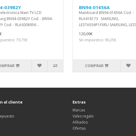
4-03982Y
BN94-01656A
 electronica Main TV LCD
Mainboard BN94-01656A Cod. -
ng BN94-03982Y Cod. - BN94-
RLA418173 SAMSUNG,
Y Cod. - RLAS008956 ..
LE37A556P1FXRU SAMSUNG, LE37
€
120,09€
mpuestos: 79,75€
Sin impuestos: 99,25€
OMPRAR
COMPRAR
 al cliente
Extras
Marcas
 repuesto
Vales regalo
Afiliados
Ofertas