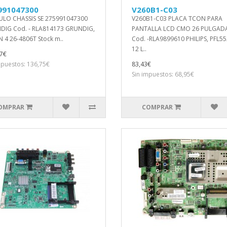
991047300
V260B1-C03
LO CHASSIS SE 275991047300
V260B1-C03 PLACA TCON PARA
DIG Cod. - RLA814173 GRUNDIG,
PANTALLA LCD CMO 26 PULGAD
N 4 26-4806T Stock m..
Cod. -RLA9899610 PHILIPS, PFL5
12 L..
7€
mpuestos: 136,75€
83,43€
Sin impuestos: 68,95€
OMPRAR
COMPRAR