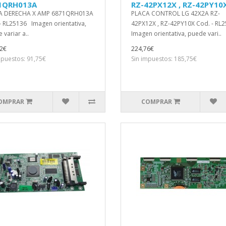
1QRH013A
RZ-42PX12X , RZ-42PY10
A DERECHA X AMP 6871QRH013A
PLACA CONTROL LG 42X2A RZ-
- RL25136 Imagen orientativa,
42PX12X , RZ-42PY10X Cod. - RL
 variar a..
Imagen orientativa, puede vari..
2€
224,76€
mpuestos: 91,75€
Sin impuestos: 185,75€
OMPRAR
COMPRAR