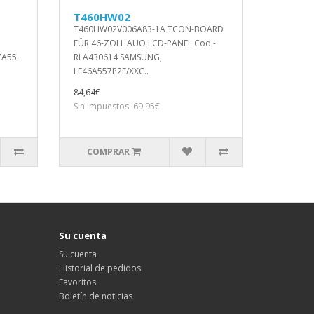
T460HW02
T460HW02V006A83-1A TCON-BOARD
FÜR 46-ZOLL AUO LCD-PANEL Cod.-
A55..
RLA430614 SAMSUNG,
LE46A557P2F/XXC..
84,64€
Sin impuestos: 69,95€
COMPRAR
Su cuenta
Su cuenta
Historial de pedidos
Favoritos
Boletín de noticias