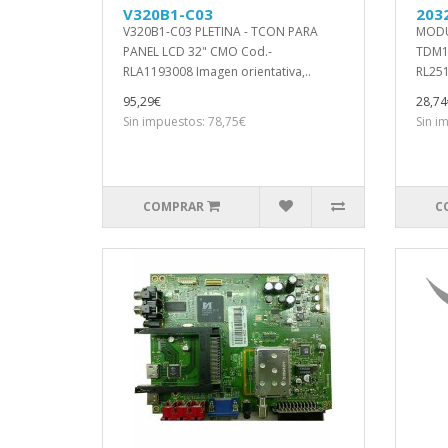
V320B1-C03
203
V320B1-C03 PLETINA - TCON PARA
MODU
PANEL LCD 32" CMO Cod.-
TDM13
RLA1193008 Imagen orientativa,..
RL25
95,29€
28,74
Sin impuestos: 78,75€
Sin i
COMPRAR
C