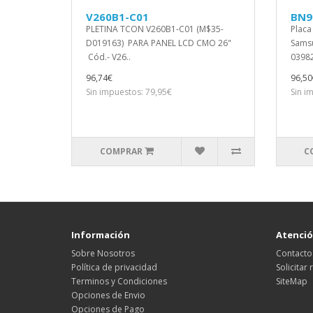
V260B1-C01
BN9
PLETINA TCON V260B1-C01 (M$35-
Placa
D019163) PARA PANEL LCD CMO 26"
Samsu
Cód.- V26..
03982
96,74€
96,50
Sin impuestos: 79,95€
Sin i
COMPRAR
C
Información
Atención
Sobre Nosotros
Contacto
Política de privacidad
Solicitar
Terminos y Condiciones
SiteMap
Opciones de Envio
Opciones de Pago