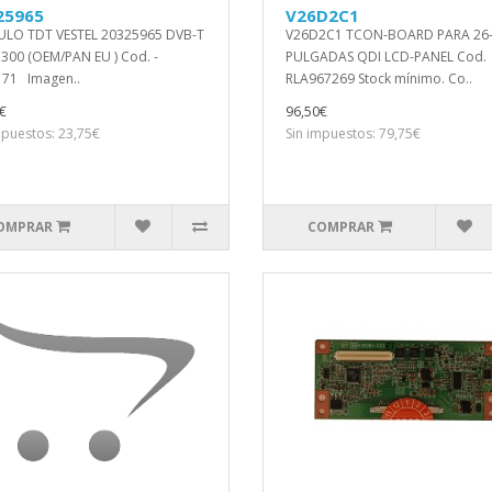
25965
V26D2C1
LO TDT VESTEL 20325965 DVB-T
V26D2C1 TCON-BOARD PARA 26
00 (OEM/PAN EU ) Cod. -
PULGADAS QDI LCD-PANEL Cod.
171 Imagen..
RLA967269 Stock mínimo. Co..
€
96,50€
mpuestos: 23,75€
Sin impuestos: 79,75€
OMPRAR
COMPRAR