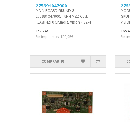
275991047900
275
MAIN BOARD GRUNDIG
MODU
275991047900, NH4 MZZ Cod. -
GRUN
RLA814210 Grundig, Vision 4 32-4..
VISIO
157,24€
165,4
Sin impuestos: 129,95€
Sin i
COMPRAR
C