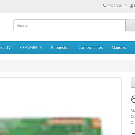
967233012
los TV
FIRMWARE TV
Repuestos
Componentes
Mandos
Ma
Có
Di