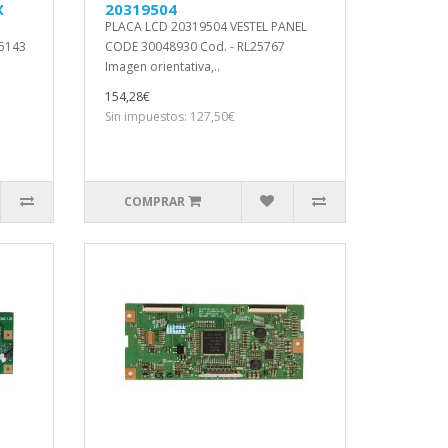
X
20319504
PLACA LCD 20319504 VESTEL PANEL
25143
CODE 30048930 Cod. - RL25767
Imagen orientativa,..
154,28€
Sin impuestos: 127,50€
COMPRAR