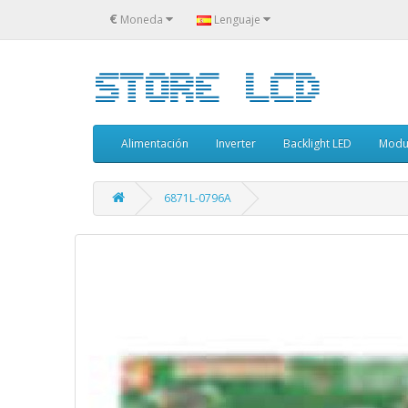
€
Moneda
Lenguaje
Alimentación
Inverter
Backlight LED
Modu
6871L-0796A