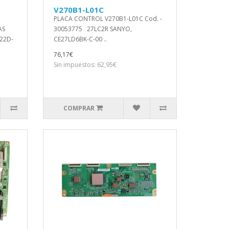
V270B1-L01C
PLACA CONTROL V270B1-L01C Cod. -
AS
30053775 27LC2R SANYO,
522D-
CE27LD6BK-C-00 ..
76,17€
Sin impuestos: 62,95€
COMPRAR