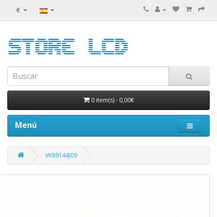
€
0 item(s)
-
0,00€
Menú
VK89144J09