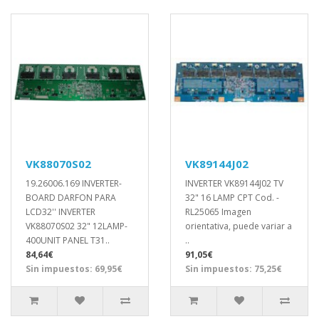
VK88070S02
VK89144J02
19.26006.169 INVERTER-
INVERTER VK89144J02 TV
BOARD DARFON PARA
32" 16 LAMP CPT Cod. -
LCD32'' INVERTER
RL25065 Imagen
VK88070S02 32" 12LAMP-
orientativa, puede variar a
400UNIT PANEL T31..
..
84,64€
91,05€
Sin impuestos: 69,95€
Sin impuestos: 75,25€