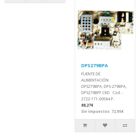
DPS279BPA
FUENTE DE
ALIMENTACIÓN:
DPS279BPA, DPS-279BPA,
DPS279BPF CKD Cod. -
2722-171-00584 P..
88,27€
Sin impuestos: 72,95€