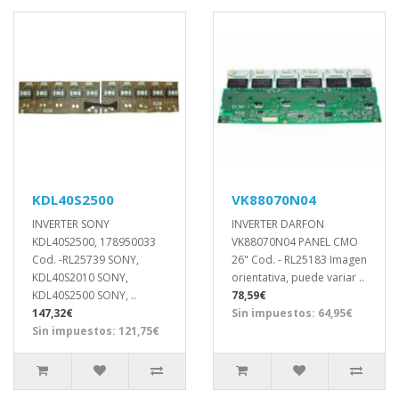
KDL40S2500
VK88070N04
INVERTER SONY
INVERTER DARFON
KDL40S2500, 178950033
VK88070N04 PANEL CMO
Cod. -RL25739 SONY,
26" Cod. - RL25183 Imagen
KDL40S2010 SONY,
orientativa, puede variar ..
KDL40S2500 SONY, ..
78,59€
147,32€
Sin impuestos: 64,95€
Sin impuestos: 121,75€