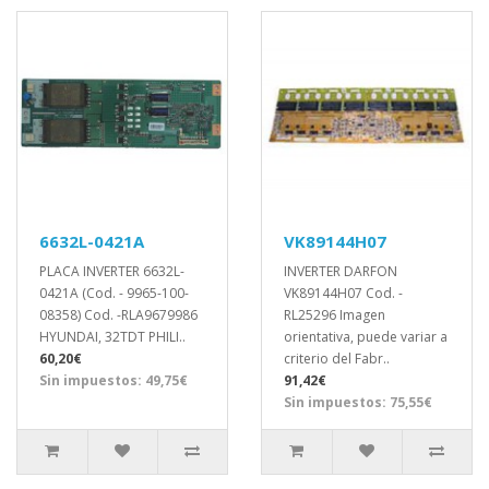
6632L-0421A
VK89144H07
PLACA INVERTER 6632L-
INVERTER DARFON
0421A (Cod. - 9965-100-
VK89144H07 Cod. -
08358) Cod. -RLA9679986
RL25296 Imagen
HYUNDAI, 32TDT PHILI..
orientativa, puede variar a
60,20€
criterio del Fabr..
Sin impuestos: 49,75€
91,42€
Sin impuestos: 75,55€