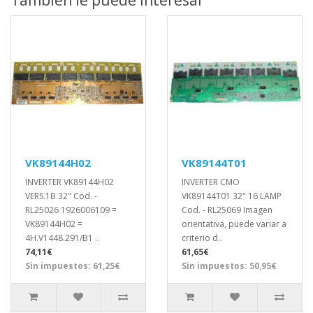
VK89144H02
VK89144T01
INVERTER VK89144H02
INVERTER CMO
VERS.1B 32" Cod. -
VK89144T01 32" 16 LAMP
RL25026 1926006109 =
Cod. - RL25069 Imagen
VK89144H02 =
orientativa, puede variar a
4H.V1448.291/B1 ..
criterio d..
74,11€
61,65€
Sin impuestos: 61,25€
Sin impuestos: 50,95€