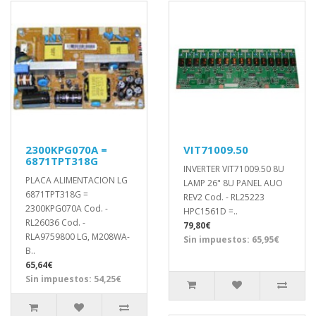
2300KPG070A =
VIT71009.50
6871TPT318G
INVERTER VIT71009.50 8U
PLACA ALIMENTACION LG
LAMP 26" 8U PANEL AUO
6871TPT318G =
REV2 Cod. - RL25223
2300KPG070A Cod. -
HPC1561D =..
RL26036 Cod. -
79,80€
RLA9759800 LG, M208WA-
Sin impuestos: 65,95€
B..
65,64€
Sin impuestos: 54,25€