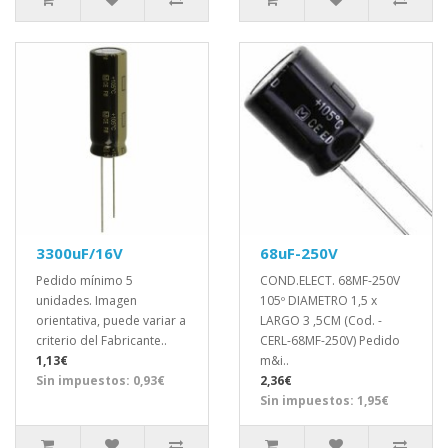
3300uF/16V
68uF-250V
Pedido mínimo 5
COND.ELECT. 68MF-250V
unidades. Imagen
105º DIAMETRO 1,5 x
orientativa, puede variar a
LARGO 3 ,5CM (Cod. -
criterio del Fabricante..
CERL-68MF-250V) Pedido
1,13€
m&i..
Sin impuestos: 0,93€
2,36€
Sin impuestos: 1,95€