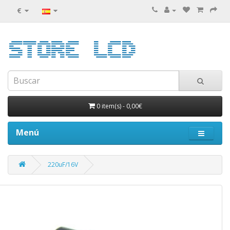
€
0 item(s)
-
0,00€
Menú
220uF/16V