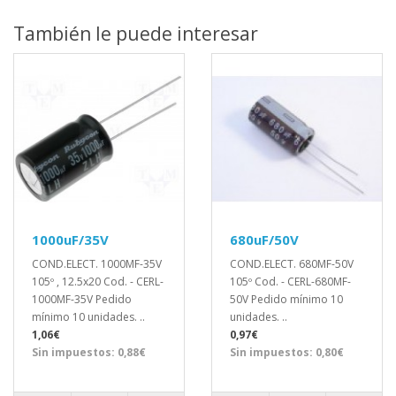
También le puede interesar
1000uF/35V
680uF/50V
COND.ELECT. 1000MF-35V
COND.ELECT. 680MF-50V
105º , 12.5x20 Cod. - CERL-
105º Cod. - CERL-680MF-
1000MF-35V Pedido
50V Pedido mínimo 10
mínimo 10 unidades. ..
unidades. ..
1,06€
0,97€
Sin impuestos: 0,88€
Sin impuestos: 0,80€