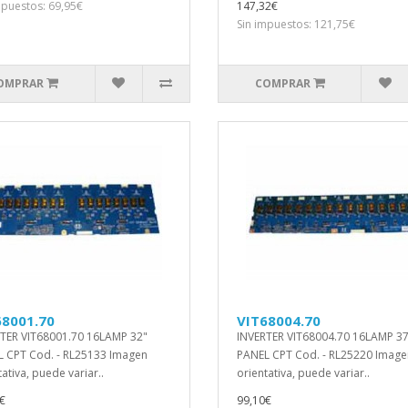
mpuestos: 69,95€
147,32€
Sin impuestos: 121,75€
OMPRAR
COMPRAR
68001.70
VIT68004.70
TER VIT68001.70 16LAMP 32"
INVERTER VIT68004.70 16LAMP 37
 CPT Cod. - RL25133 Imagen
PANEL CPT Cod. - RL25220 Image
ativa, puede variar..
orientativa, puede variar..
€
99,10€