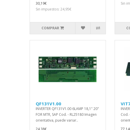
30,19€
Sin i
Sin impuestos: 24,95€
COMPRAR
C
QF131V1.00
VIT
INVERTER QF131V1.00 6LAMP 18,1" 20"
INVER
FOR MTR, SAP Cod. - RL25180 Imagen
Cod. 
orientativa, puede variar..
orien
24,38€
77,14