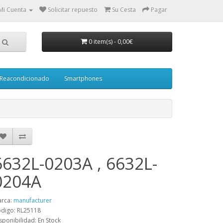
Mi Cuenta
Solicitar repuesto
Su Cesta
Pagar
0 item(s)
-
0,00€
Reacondicionado
Smartphones
6632L-0203A , 6632L-
0204A
rca:
manufacturer
digo: RL25118
sponibilidad: En Stock