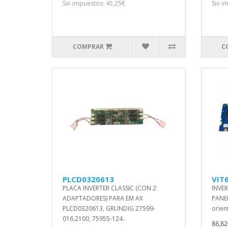
Sin impuestos: 45,25€
Sin i
COMPRAR
C
PLCD0320613
VIT
PLACA INVERTER CLASSIC (CON 2
INVER
ADAPTADORES) PARA EM AX
PANEL
PLCD0320613, GRUNDIG 27599-
orient
016.2100, 75955-124..
86,82