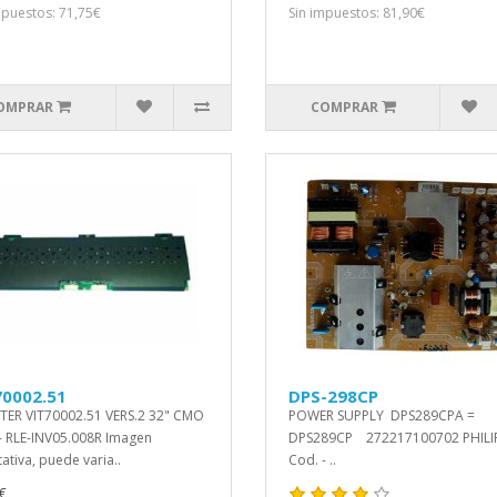
mpuestos: 71,75€
Sin impuestos: 81,90€
OMPRAR
COMPRAR
70002.51
DPS-298CP
TER VIT70002.51 VERS.2 32" CMO
POWER SUPPLY DPS289CPA =
- RLE-INV05.008R Imagen
DPS289CP 272217100702 PHILI
tativa, puede varia..
Cod. - ..
€