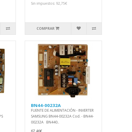
Sin impuestos: 92,75€
COMPRAR
BN44-00232A
FUENTE DE ALIMENTACIÓN - INVERTER
PS
SAMSUNG BN44-00232A Cod. - BN44-
00232A BN440..
67,46€