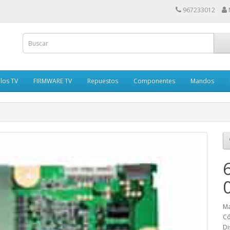
967233012
los TV
FIRMWARE TV
Repuestos
Componentes
Mandos
Ma
Có
Di