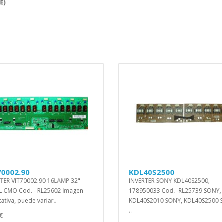
E)
70002.90
KDL40S2500
TER VIT70002.90 16LAMP 32"
INVERTER SONY KDL40S2500,
 CMO Cod. - RL25602 Imagen
178950033 Cod. -RL25739 SONY,
ativa, puede variar..
KDL40S2010 SONY, KDL40S2500 
..
€