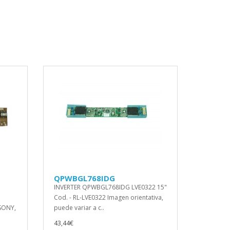
QPWBGL768IDG
INVERTER QPWBGL768IDG LVE0322 15"
Cod. - RL-LVE0322 Imagen orientativa,
SONY,
puede variar a c..
43,44€