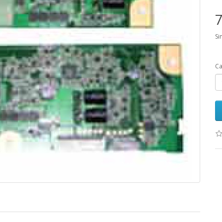
7
Si
Ca