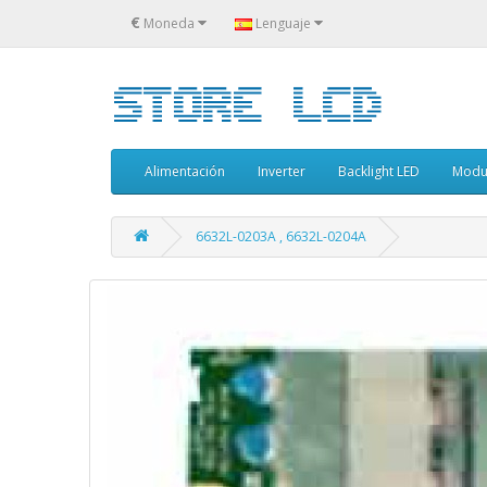
€
Moneda
Lenguaje
Alimentación
Inverter
Backlight LED
Modu
6632L-0203A , 6632L-0204A