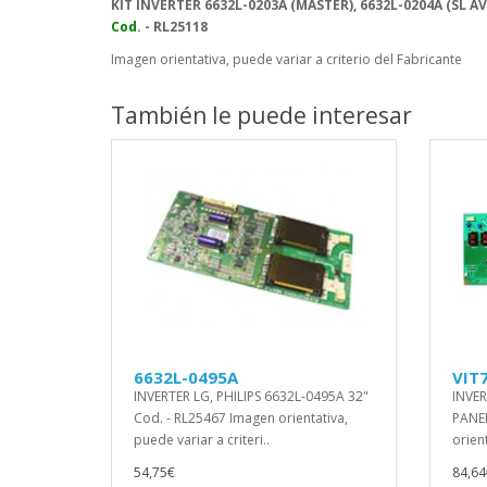
KIT INVERTER 6632L-0203A (MASTER), 6632L-0204A (SL AV
Cod.
- RL25118
Imagen orientativa, puede variar a criterio del Fabricante
También le puede interesar
6632L-0495A
VIT
INVERTER LG, PHILIPS 6632L-0495A 32"
INVER
Cod. - RL25467 Imagen orientativa,
PANEL
puede variar a criteri..
orient
54,75€
84,64