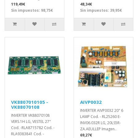
119,49€
48,34€
Sin impuestos: 98,75€
Sin impuestos: 39,95€
VK8807010105 -
AIVP0032
VK88070108
INVERTER AIVP0032 20" 6
INVERTER VK88070108
LAMP Cod. - RL25260 E-
VERS.1H LG, VESTEL 27"
INV06.032R LG, 20LS5R-
Cod. -RLA8715782 Cod. -
ZA.AEULLEP Imagen..
RLA9383841 Cod. -
69,27€