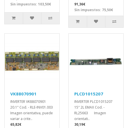
Sin impuestos: 103,50€
91,36€
Sin impuestos: 75,50€
VK88070901
PLCD1015207
INVERTER VK88070901
INVERTER PLCD1015207
20.1" Cod. - RLE-INV01.003
15" 2L EMAX Cod. -
Imagen orientativa, puede
RL25663 Imagen
variar a crite..
orientati..
65,82€
30,19€