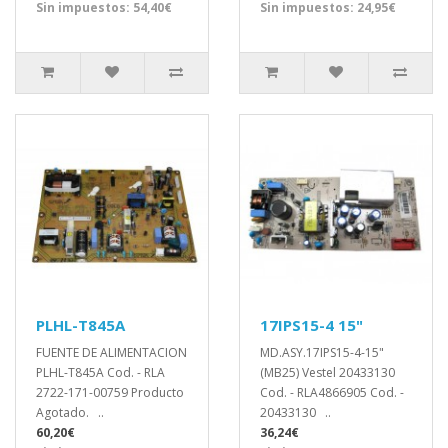
Sin impuestos: 54,40€
Sin impuestos: 24,95€
PLHL-T845A
17IPS15-4 15"
FUENTE DE ALIMENTACION
MD.ASY.17IPS15-4-15"
PLHL-T845A Cod. - RLA
(MB25) Vestel 20433130
2722-171-00759 Producto
Cod. - RLA4866905 Cod. -
Agotado. ..
20433130 ..
60,20€
36,24€