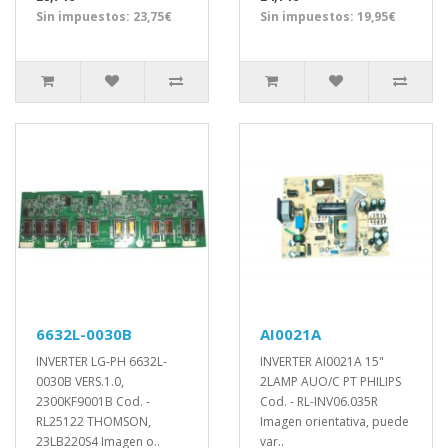
Sin impuestos: 23,75€
Sin impuestos: 19,95€
6632L-0030B
AI0021A
INVERTER LG-PH 6632L-
INVERTER AI0021A 15"
0030B VERS.1.0,
2LAMP AUO/C PT PHILIPS
2300KF9001B Cod. -
Cod. - RL-INV06.035R
RL25122 THOMSON,
Imagen orientativa, puede
23LB220S4 Imagen o..
var..