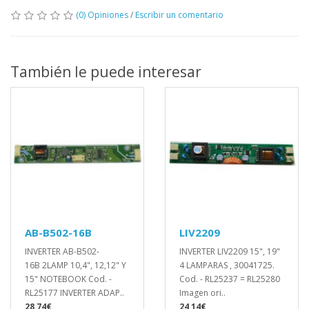
(0) Opiniones
/
Escribir un comentario
También le puede interesar
AB-B502-16B
LIV2209
INVERTER AB-B502-
INVERTER LIV2209 15", 19"
16B 2LAMP 10,4", 12,12" Y
4 LAMPARAS , 30041725.
15" NOTEBOOK Cod. -
Cod. - RL25237 = RL25280
RL25177 INVERTER ADAP..
Imagen ori..
28,74€
24,14€