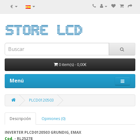
€
0 item(s)
-
0,00€
Menú
PLCD0120503
Descripción
Opiniones (0)
INVERTER PLCD0120503 GRUNDIG, EMAX
Cod.
- RL25278