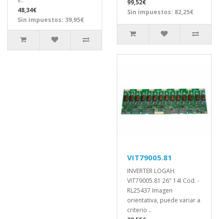
v..
99,52€
48,34€
Sin impuestos: 82,25€
Sin impuestos: 39,95€
VIT79005.81
INVERTER LOGAH
VIT79005.81 26" 14I Cod. -
RL25437 Imagen
orientativa, puede variar a
criterio ..