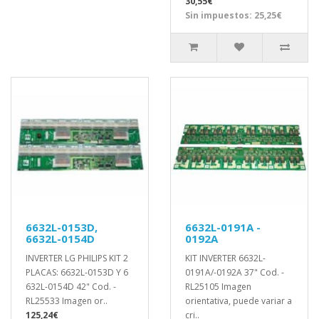
30,55€
Sin impuestos: 25,25€
6632L-0153D,
6632L-0191A -
6632L-0154D
0192A
INVERTER LG PHILIPS KIT 2
KIT INVERTER 6632L-
PLACAS: 6632L-0153D Y 6
0191A/-0192A 37" Cod. -
632L-0154D 42" Cod. -
RL25105 Imagen
RL25533 Imagen or..
orientativa, puede variar a
125,24€
cri..