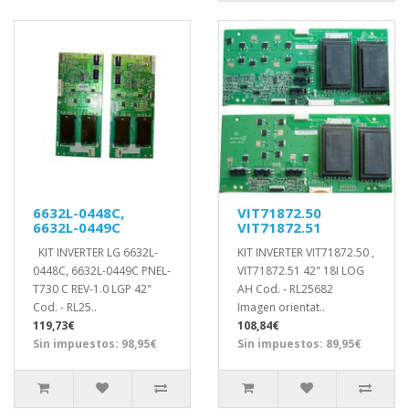
6632L-0448C,
VIT71872.50
6632L-0449C
VIT71872.51
KIT INVERTER LG 6632L-
KIT INVERTER VIT71872.50 ,
0448C, 6632L-0449C PNEL-
VIT71872.51 42" 18I LOG
T730 C REV-1.0 LGP 42"
AH Cod. - RL25682
Cod. - RL25..
Imagen orientat..
119,73€
108,84€
Sin impuestos: 98,95€
Sin impuestos: 89,95€