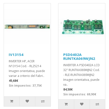
IV13154
PSD0402A
RUNTKA069WJN2
INVERTER HP, ACER
INVERTER A PSD0402A LCD
IV13154 Cod. - RL25214
32" RUNTKA069WJN2 Cod.
Imagen orientativa, puede
- RLE-RUNTKA069WJN2
variar a criterio del Fabri..
Imagen orientativa, puede
45,68€
va..
Sin impuestos: 37,75€
84,58€
Sin impuestos: 69,90€