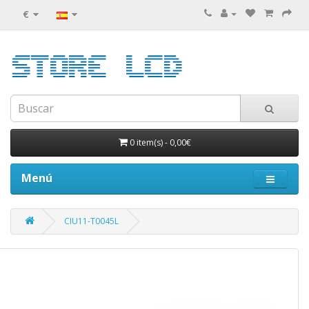
€
0 item(s)
-
0,00€
Menú
CIU11-T0045L