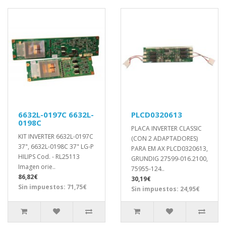
6632L-0197C 6632L-
PLCD0320613
0198C
PLACA INVERTER CLASSIC
KIT INVERTER 6632L-0197C
(CON 2 ADAPTADORES)
37", 6632L-0198C 37" LG-P
PARA EM AX PLCD0320613,
HILIPS Cod. - RL25113
GRUNDIG 27599-016.2100,
Imagen orie..
75955-124..
86,82€
30,19€
Sin impuestos: 71,75€
Sin impuestos: 24,95€