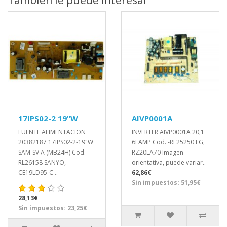
17IPS02-2 19"W
AIVP0001A
FUENTE ALIMENTACION
INVERTER AIVP0001A 20,1
20382187 17IPS02-2-19"W
6LAMP Cod. -RL25250 LG,
SAM-SV A (MB24H) Cod. -
RZ20LA70 Imagen
RL26158 SANYO,
orientativa, puede variar..
CE19LD95-C ..
62,86€
Sin impuestos: 51,95€
28,13€
Sin impuestos: 23,25€