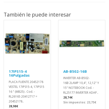
También le puede interesar
17IPS15-4
AB-B502-16B
16Pulgadas
INVERTER AB-B502-
PLACA FUENTE 20452178
16B 2LAMP 10,4", 12,12" Y
VESTEL 17IPS15-4, 17IPS15
15" NOTEBOOK Cod. -
16 " (MB25) . Cod. -
RL25177 INVERTER ADAP..
RL26165 20412717 =
28,74€
20452178..
Sin impuestos: 23,75€
28,98€