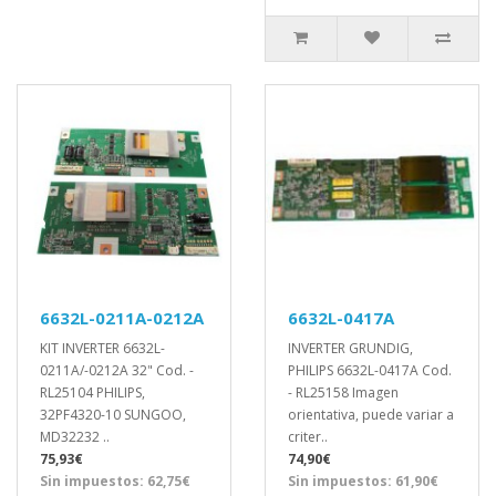
6632L-0211A-0212A
6632L-0417A
KIT INVERTER 6632L-
INVERTER GRUNDIG,
0211A/-0212A 32" Cod. -
PHILIPS 6632L-0417A Cod.
RL25104 PHILIPS,
- RL25158 Imagen
32PF4320-10 SUNGOO,
orientativa, puede variar a
MD32232 ..
criter..
75,93€
74,90€
Sin impuestos: 62,75€
Sin impuestos: 61,90€