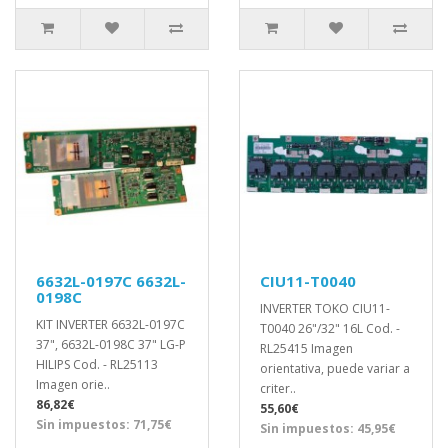
6632L-0197C 6632L-
CIU11-T0040
0198C
INVERTER TOKO CIU11-
KIT INVERTER 6632L-0197C
T0040 26"/32" 16L Cod. -
37", 6632L-0198C 37" LG-P
RL25415 Imagen
HILIPS Cod. - RL25113
orientativa, puede variar a
Imagen orie..
criter..
86,82€
55,60€
Sin impuestos: 71,75€
Sin impuestos: 45,95€