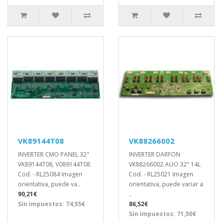
VK89144T08
VK88266002
INVERTER CMO PANEL 32"
INVERTER DARFON
VK89144T08, V089144T08
VK88266002 AUO 32" 14L
Cod. - RL25084 Imagen
Cod. - RL25021 Imagen
orientativa, puede va..
orientativa, puede variar a
90,21€
..
Sin impuestos: 74,55€
86,52€
Sin impuestos: 71,50€