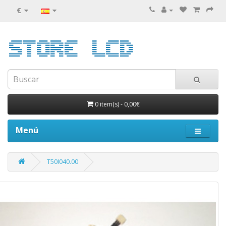
€
0 item(s)
-
0,00€
Menú
T50I040.00