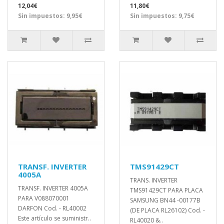
12,04€
11,80€
Sin impuestos: 9,95€
Sin impuestos: 9,75€
TRANSF. INVERTER
TMS91429CT
4005A
TRANS. INVERTER
TRANSF. INVERTER 4005A
TMS91429CT PARA PLACA
PARA V088070001
SAMSUNG BN44 -00177B
DARFON Cod. - RL40002
(DE PLACA RL26102) Cod. -
Este artículo se suministr..
RL40020 &..