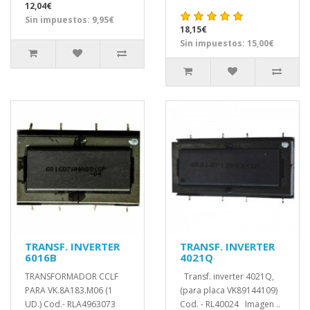
12,04€
Sin impuestos: 9,95€
18,15€
Sin impuestos: 15,00€
TRANSF. INVERTER
TRANSF. INVERTER
6016B
4021Q
TRANSFORMADOR CCLF
Transf. inverter 4021Q,
PARA VK.8A183.M06 (1
(para placa VK89144109)
UD.) Cod.- RLA4963073
Cod. - RL40024 Imagen ..