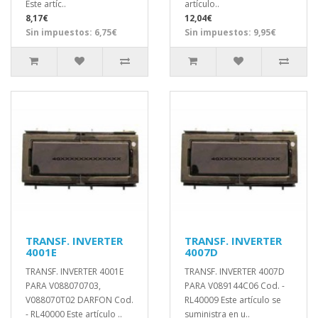
Este artíc..
artículo..
8,17€
12,04€
Sin impuestos: 6,75€
Sin impuestos: 9,95€
TRANSF. INVERTER
TRANSF. INVERTER
4001E
4007D
TRANSF. INVERTER 4001E
TRANSF. INVERTER 4007D
PARA V088070703,
PARA V089144C06 Cod. -
V088070T02 DARFON Cod.
RL40009 Este artículo se
- RL40000 Este artículo ..
suministra en u..