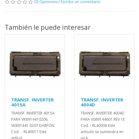
(0) Opiniones
/
Escribir un comentario
También le puede interesar
TRANSF. INVERTER
TRANSF. INVERTER
4015A
4004D
TRANSF. INVERTER 4015A
TRANSF. INVERTER 4004D
PARA VK8914410206,
PARA V089144601 REV 1E
VK891441 0207 DARFON
Cod. - RL40006 Este
Cod. - RL40017 Este
artículo se suministra en
artícul..
un k..