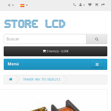
€
0 item(s)
-
0,00€
Menú
TRANSF. INV. T51.0026.212