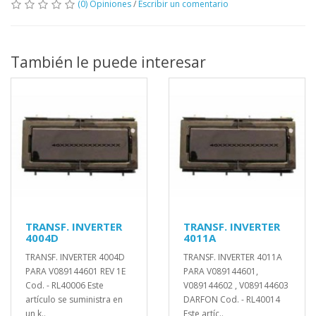
(0) Opiniones
/
Escribir un comentario
También le puede interesar
TRANSF. INVERTER
TRANSF. INVERTER
4004D
4011A
TRANSF. INVERTER 4004D
TRANSF. INVERTER 4011A
PARA V089144601 REV 1E
PARA V089144601,
Cod. - RL40006 Este
V089144602 , V089144603
artículo se suministra en
DARFON Cod. - RL40014
un k..
Este artíc..