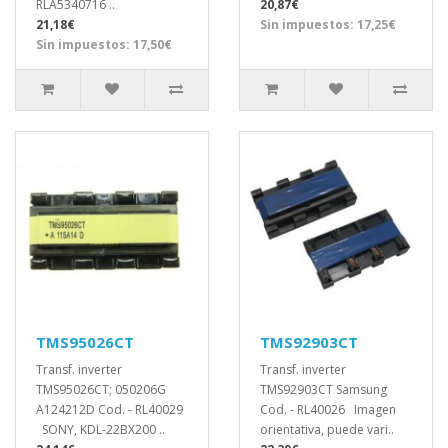
RLA5340716 ..
20,87€
21,18€
Sin impuestos: 17,25€
Sin impuestos: 17,50€
TMS95026CT
TMS92903CT
Transf. inverter
Transf. inverter
TMS95026CT; 050206G
TMS92903CT Samsung
A124212D Cod. - RL40029
Cod. - RL40026 Imagen
SONY, KDL-22BX200 ..
orientativa, puede vari..