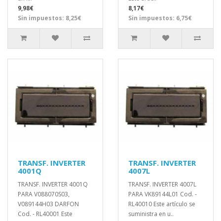
9,98€
8,17€
Sin impuestos: 8,25€
Sin impuestos: 6,75€
TRANSF. INVERTER
TRANSF. INVERTER
4001Q
4007L
TRANSF. INVERTER 4001Q
TRANSF. INVERTER 4007L
PARA V088070S03,
PARA VK89144L01 Cod. -
V089144H03 DARFON
RL40010 Este artículo se
Cod. - RL40001 Este
suministra en u..