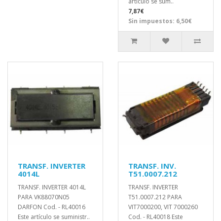
artículo se sum..
7,87€
Sin impuestos: 6,50€
TRANSF. INVERTER
TRANSF. INV.
4014L
T51.0007.212
TRANSF. INVERTER 4014L
TRANSF. INVERTER
PARA VK88070N05
T51.0007.212 PARA
DARFON Cod. - RL40016
VIT7000200, VIT 7000260
Este artículo se suministr..
Cod. - RL40018 Este