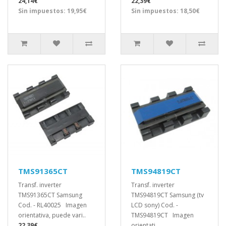
24,14€
22,39€
Sin impuestos: 19,95€
Sin impuestos: 18,50€
TMS91365CT
TMS94819CT
Transf. inverter
Transf. inverter
TMS91365CT Samsung
TMS94819CT Samsung (tv
Cod. - RL40025 Imagen
LCD sony) Cod. -
orientativa, puede vari..
TMS94819CT Imagen
22,39€
orientati..