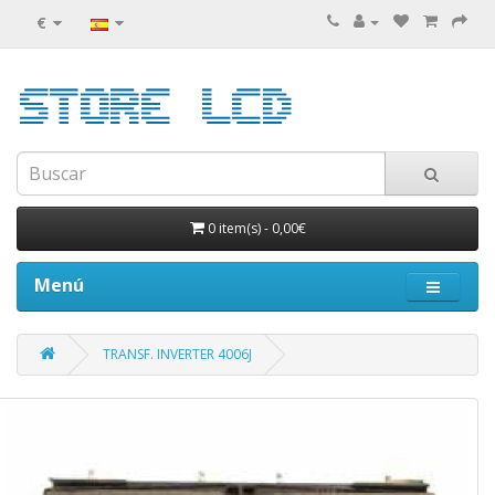
€
0 item(s)
-
0,00€
Menú
TRANSF. INVERTER 4006J