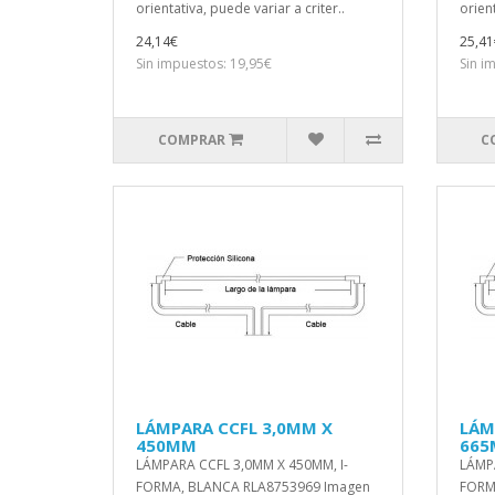
orientativa, puede variar a criter..
orient
24,14€
25,41
Sin impuestos: 19,95€
Sin i
COMPRAR
C
LÁMPARA CCFL 3,0MM X
LÁM
450MM
66
LÁMPARA CCFL 3,0MM X 450MM, I-
LÁMPA
FORMA, BLANCA RLA8753969 Imagen
FORM