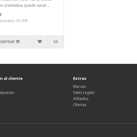
n orientativa, puede variar ..
€
mpuestos: 25,00€
OMPRAR
 al cliente
Extras
Marcas
 repuesto
Vales regalo
Afiliados
Ofertas