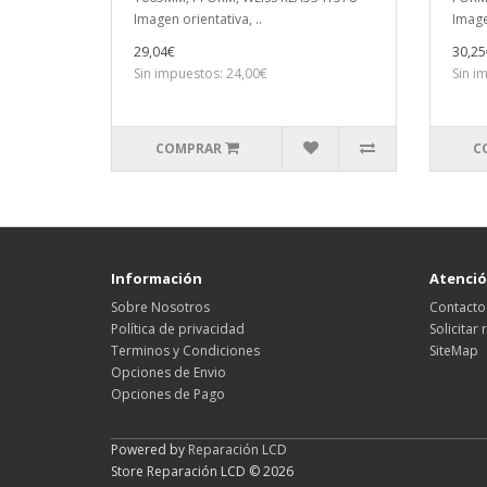
Imagen orientativa, ..
Image
29,04€
30,25
Sin impuestos: 24,00€
Sin i
COMPRAR
C
Información
Atención
Sobre Nosotros
Contacto
Política de privacidad
Solicitar
Terminos y Condiciones
SiteMap
Opciones de Envio
Opciones de Pago
Powered by
Reparación LCD
Store Reparación LCD © 2026