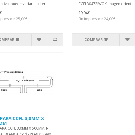
ativa, puede variar a criter..
CCFL30472IWOK Imagen orientati
€
29,04€
mpuestos: 25,00€
Sin impuestos: 24,00€
OMPRAR
COMPRAR
PARA CCFL 3,0MM X
0MM
RA CCFL 3,0MM X 500MM, I-
A, BLANCA Cod.- RLA8753990