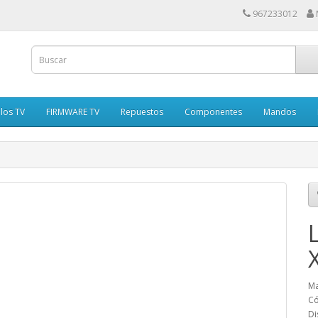
967233012
los TV
FIRMWARE TV
Repuestos
Componentes
Mandos
Ma
Có
Di