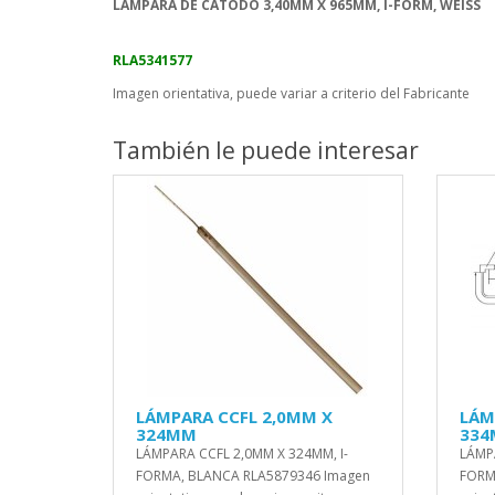
LÁMPARA DE CÁTODO 3,40MM X 965MM, I-FORM, WEISS
RLA5341577
Imagen orientativa, puede variar a criterio del Fabricante
También le puede interesar
LÁMPARA CCFL 2,0MM X
LÁM
324MM
33
LÁMPARA CCFL 2,0MM X 324MM, I-
LÁMPA
FORMA, BLANCA RLA5879346 Imagen
FORM