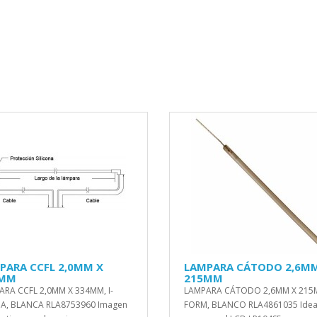
PARA CCFL 2,0MM X
LAMPARA CÁTODO 2,6M
4MM
215MM
RA CCFL 2,0MM X 334MM, I-
LAMPARA CÁTODO 2,6MM X 215M
A, BLANCA RLA8753960 Imagen
FORM, BLANCO RLA4861035 Idea