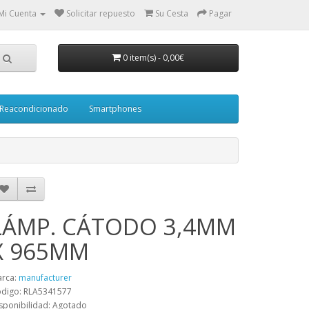
Mi Cuenta
Solicitar repuesto
Su Cesta
Pagar
0 item(s)
-
0,00€
Reacondicionado
Smartphones
LÁMP. CÁTODO 3,4MM
X 965MM
rca:
manufacturer
digo: RLA5341577
sponibilidad: Agotado