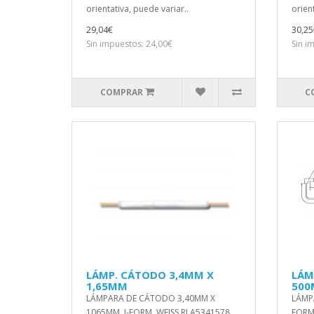
orientativa, puede variar..
orient
29,04€
30,25
Sin impuestos: 24,00€
Sin i
COMPRAR
C
LÁMP. CÁTODO 3,4MM X
LÁM
1,65MM
50
LÁMPARA DE CÁTODO 3,40MM X
LÁMPA
1065MM, I-FORM, WEISS RLA5341578
FORM