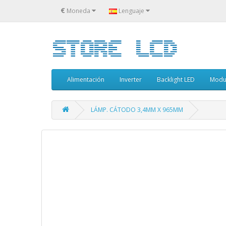
€
Moneda
Lenguaje
Alimentación
Inverter
Backlight LED
Modu
LÁMP. CÁTODO 3,4MM X 965MM