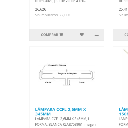
orientativa, puede variar a crit..
orient
26,62€
25,41
Sin impuestos: 22,00€
Sin i
COMPRAR
C
LÁMPARA CCFL 2,6MM X
LÁM
345MM
15
LÁMPARA CCFL 2,6MM X 345MM, I-
LÁMP
FORMA, BLANCA RLA8753961 Imagen
FORM