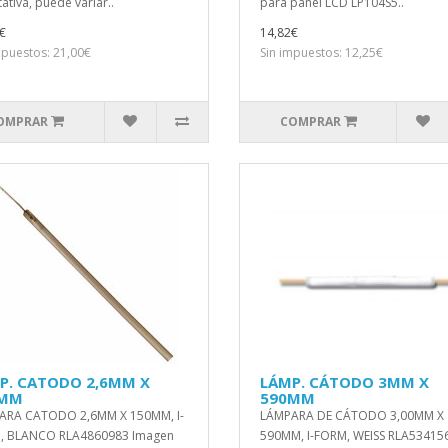
ativa, puede variar..
para panel LCD LP104S5..
€
14,82€
mpuestos: 21,00€
Sin impuestos: 12,25€
OMPRAR
COMPRAR
P. CATODO 2,6MM X
LÁMP. CÁTODO 3MM X
0MM
590MM
ARA CATODO 2,6MM X 150MM, I-
LÁMPARA DE CÁTODO 3,00MM X
, BLANCO RLA4860983 Imagen
590MM, I-FORM, WEISS RLA53415