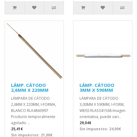
LÁMP. CÁTODO
LÁMP. CÁTODO
2,6MM X 220MM
3MM X 590MM
LÁMPARA DE CÁTODO
LÁMPARA DE CÁTODO
2,6MM X 220MM, I-FORMA,
3,00MM X 590MM, I-FORM,
BLANCO RLA4860997
WEISS RLA5341568 Imagen
Producto temporalmente
orientativa, puede vari..
agotado. ..
29,04€
25,41€
Sin impuestos: 24,00€
Sin impuestos: 21,00€