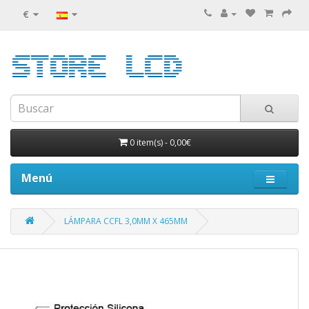
€
0 item(s)
-
0,00€
Menú
LÁMPARA CCFL 3,0MM X 465MM