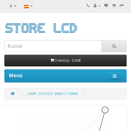
€
0 item(s)
-
0,00€
Menú
LÁMP. CÁTODO 3MM X 710MM