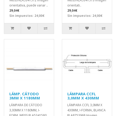
WEISS RLA5341572 Imagen
WEISS RLA5341573 Imagen
orientativa, puede variar ..
orientati..
29,04€
29,04€
Sin impuestos: 24,00€
Sin impuestos: 24,00€
LÁMP. CÁTODO
LÁMPARA CCFL
3MM X 1180MM
3,0MM X 430MM
LÁMPARA DE CÁTODO
LÁMPARA CCFL 3,0MM X
3,00MM X 1180MM, I-
430MM, I-FORMA, BLANCA
FORM, WEISS RLA5341580
RLA8753968 Imagen