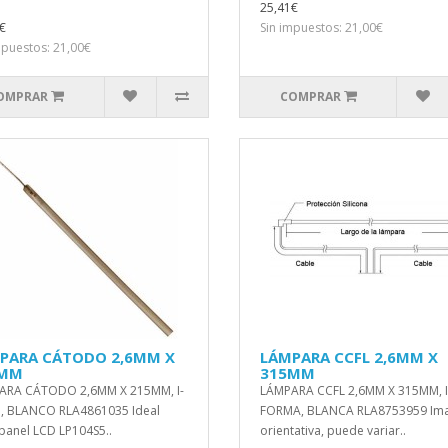
25,41€
€
Sin impuestos: 21,00€
mpuestos: 21,00€
OMPRAR
COMPRAR
PARA CÁTODO 2,6MM X
LÁMPARA CCFL 2,6MM X
5MM
315MM
ARA CÁTODO 2,6MM X 215MM, I-
LÁMPARA CCFL 2,6MM X 315MM, I
, BLANCO RLA4861035 Ideal
FORMA, BLANCA RLA8753959 Im
panel LCD LP104S5..
orientativa, puede variar..