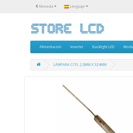
€
Moneda
Lenguaje
Alimentación
Inverter
Backlight LED
Modu
LÁMPARA CCFL 2,0MM X 324MM