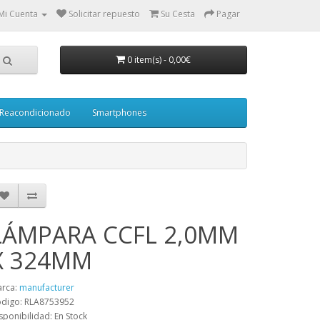
Mi Cuenta
Solicitar repuesto
Su Cesta
Pagar
0 item(s)
-
0,00€
Reacondicionado
Smartphones
LÁMPARA CCFL 2,0MM
X 324MM
rca:
manufacturer
digo: RLA8753952
sponibilidad: En Stock