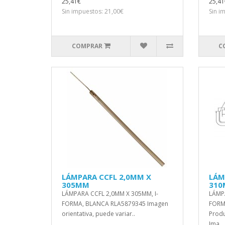
25,41€
25,41
Sin impuestos: 21,00€
Sin i
COMPRAR
C
LÁMPARA CCFL 2,0MM X
LÁM
305MM
31
LÁMPARA CCFL 2,0MM X 305MM, I-
LÁMPA
FORMA, BLANCA RLA5879345 Imagen
FORM
orientativa, puede variar..
Produ
Ima..