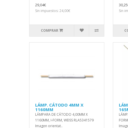
29,04€
30,25
Sin impuestos: 24,00€
Sin i
COMPRAR
C
LÁMP. CÁTODO 4MM X
LÁM
1160MM
16
LÁMPARA DE CÁTODO 4,00MM X
LÁMPA
1160MM, I-FORM, WEISS RLA5341579
FORM,
Imagen orientat..
Image