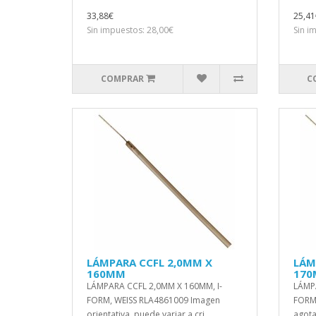
33,88€
25,41
Sin impuestos: 28,00€
Sin i
COMPRAR
C
LÁMPARA CCFL 2,0MM X
LÁM
160MM
17
LÁMPARA CCFL 2,0MM X 160MM, I-
LÁMPA
FORM, WEISS RLA4861009 Imagen
FORM,
orientativa, puede variar a cri..
agota