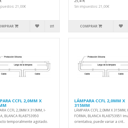
€
25,41€
mpuestos: 21,00€
Sin impuestos: 21,00€
OMPRAR
COMPRAR
PARA CCFL 2,0MM X
LÁMPARA CCFL 2,0MM X
0MM
315MM
RA CCFL 2,0MM X 310MM, I-
LÁMPARA CCFL 2,0MM X 315MM, I
A, BLANCA RLA8753950
FORMA, BLANCA RLA8753951 Im
cto temporalmente agotado.
orientativa, puede variar a crit..