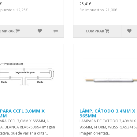
€
25,41€
mpuestos: 12,25€
Sin impuestos: 21,00€
OMPRAR
COMPRAR
PARA CCFL 3,0MM X
LÁMP. CÁTODO 3,4MM X
5MM
965MM
RA CCFL 3,0MM X 665MM, I-
LÁMPARA DE CÁTODO 3,40MM X
A, BLANCA RLA8753994 Imagen
965MM, I-FORM, WEISS RLA53415
ativa, puede variar a criter..
Imagen orientati..