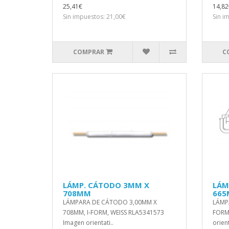
25,41€
14,82
Sin impuestos: 21,00€
Sin i
COMPRAR
C
LÁMP. CÁTODO 3MM X
LÁM
708MM
66
LÁMPARA DE CÁTODO 3,00MM X
LÁMPA
708MM, I-FORM, WEISS RLA5341573
FORM
Imagen orientati..
orient