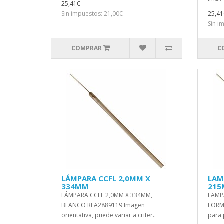
25,41€
Sin impuestos: 21,00€
25,41
Sin i
COMPRAR
C
LÁMPARA CCFL 2,0MM X
LAM
334MM
21
LÁMPARA CCFL 2,0MM X 334MM,
LAMP
BLANCO RLA2889119 Imagen
FORM
orientativa, puede variar a criter..
para 