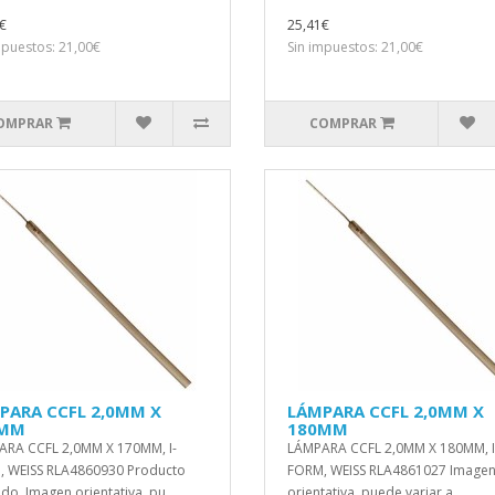
€
25,41€
mpuestos: 21,00€
Sin impuestos: 21,00€
OMPRAR
COMPRAR
PARA CCFL 2,0MM X
LÁMPARA CCFL 2,0MM X
0MM
180MM
RA CCFL 2,0MM X 170MM, I-
LÁMPARA CCFL 2,0MM X 180MM, I
 WEISS RLA4860930 Producto
FORM, WEISS RLA4861027 Image
do. Imagen orientativa, pu..
orientativa, puede variar a ..