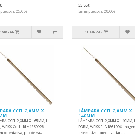
€
33,88€
mpuestos: 25,00€
Sin impuestos: 28,00€
OMPRAR
COMPRAR
PARA CCFL 2,0MM X
LÁMPARA CCFL 2,0MM X
5MM
140MM
RA CCFL 2,0MM X 165MM, I-
LÁMPARA CCFL 2,0MM X 140MM, I
 WEISS Cod.- RLA4860928
FORM, WEISS RLA4861006 Image
n orientativa, puede va..
orientativa, puede variar a..