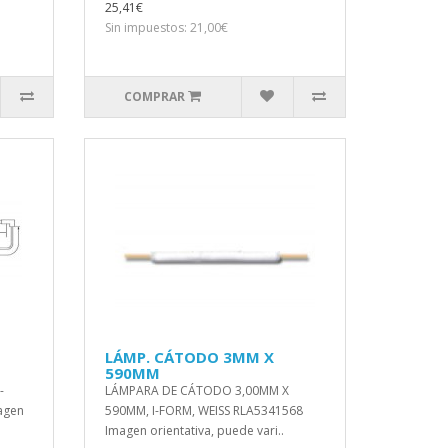
25,41€
Sin impuestos: 21,00€
COMPRAR
LÁMP. CÁTODO 3MM X
590MM
-
LÁMPARA DE CÁTODO 3,00MM X
agen
590MM, I-FORM, WEISS RLA5341568
Imagen orientativa, puede vari..