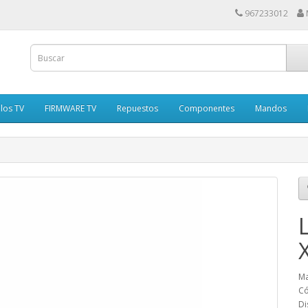
967233012
los TV
FIRMWARE TV
Repuestos
Componentes
Mandos
Ma
Có
Di