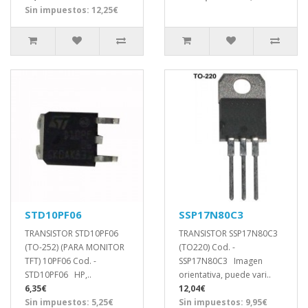
Sin impuestos: 12,25€
STD10PF06
SSP17N80C3
TRANSISTOR STD10PF06
TRANSISTOR SSP17N80C3
(TO-252) (PARA MONITOR
(TO220) Cod. -
TFT) 10PF06 Cod. -
SSP17N80C3 Imagen
STD10PF06 HP,..
orientativa, puede vari..
6,35€
12,04€
Sin impuestos: 5,25€
Sin impuestos: 9,95€