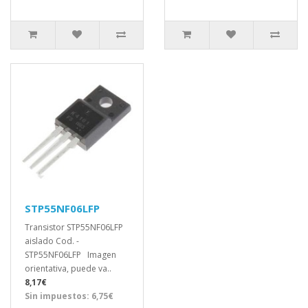
STP55NF06LFP
Transistor STP55NF06LFP
aislado Cod. -
STP55NF06LFP Imagen
orientativa, puede va..
8,17€
Sin impuestos: 6,75€