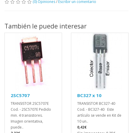
(0) Opiniones
/
Escribir un comentario
También le puede interesar
2SC5707
BC327 x 10
TRANSISTOR 2SC5707E
TRANSISTOR BC327-40
Cod. - 2SC5707E Pedido
Cod. - BC327-40 Este
min. 4 transistores.
artículo se vende en Kit de
Imagen orientativa,
10 un..
puede..
0,42€