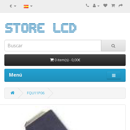
€
0 item(s)
-
0,00€
Menú
FQU11P06