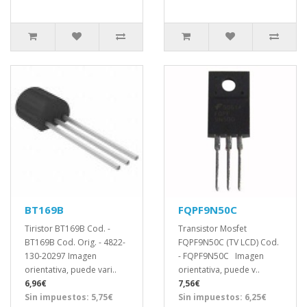
BT169B
FQPF9N50C
Tiristor BT169B Cod. -
Transistor Mosfet
BT169B Cod. Orig. - 4822-
FQPF9N50C (TV LCD) Cod.
130-20297 Imagen
- FQPF9N50C Imagen
orientativa, puede vari..
orientativa, puede v..
6,96€
7,56€
Sin impuestos: 5,75€
Sin impuestos: 6,25€