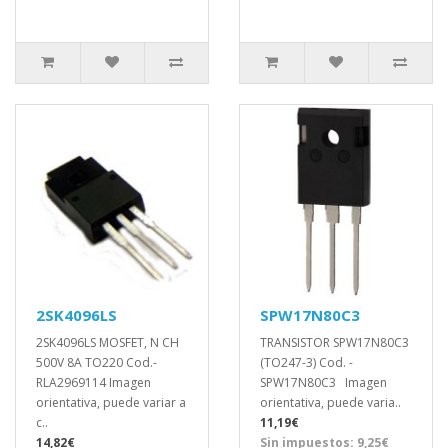
2SK4096LS
SPW17N80C3
2SK4096LS MOSFET, N CH
TRANSISTOR SPW17N80C3
500V 8A TO220 Cod.-
(TO247-3) Cod. -
RLA2969114 Imagen
SPW17N80C3 Imagen
orientativa, puede variar a
orientativa, puede varia..
c..
11,19€
14,82€
Sin impuestos: 9,25€