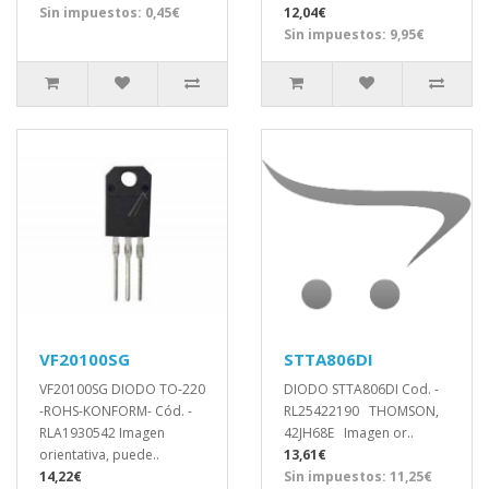
Sin impuestos: 0,45€
12,04€
Sin impuestos: 9,95€
VF20100SG
STTA806DI
VF20100SG DIODO TO-220
DIODO STTA806DI Cod. -
-ROHS-KONFORM- Cód. -
RL25422190 THOMSON,
RLA1930542 Imagen
42JH68E Imagen or..
orientativa, puede..
13,61€
14,22€
Sin impuestos: 11,25€