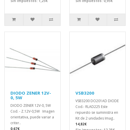
Sin impuestos: 1,25€
Sin impuestos: 0,95€
DIODO ZENER 12V-
VSB3200
0, 5W
VSB3200 DO201AD DIODE
DIODO ZENER 12V-0, 5W
Cod.- RLAD225 Este
Cod. - Z.12V-0,5W Imagen
repuesto se suministra en
orientativa, puede variar a
Kit de 2 unidades Imag..
criter..
14,82€
0,67€
Sin impuestos: 12,25€