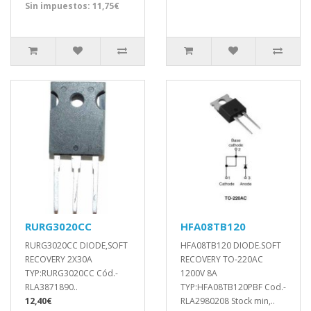
Sin impuestos: 11,75€
RURG3020CC
HFA08TB120
RURG3020CC DIODE,SOFT
HFA08TB120 DIODE.SOFT
RECOVERY 2X30A
RECOVERY TO-220AC
TYP:RURG3020CC Cód.-
1200V 8A
RLA3871890..
TYP:HFA08TB120PBF Cod.-
12,40€
RLA2980208 Stock min,..