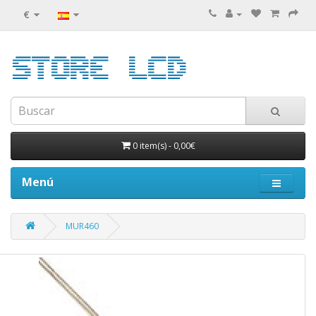
€
0 item(s)
-
0,00€
Menú
MUR460