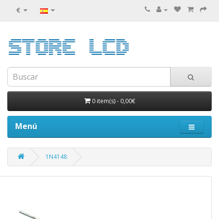
€
0 item(s)
-
0,00€
Menú
1N4148