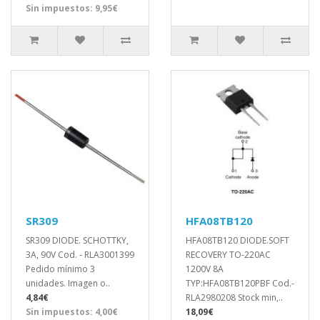
Sin impuestos: 9,95€
SR309
HFA08TB120
SR309 DIODE. SCHOTTKY,
HFA08TB120 DIODE.SOFT
3A, 90V Cod. - RLA3001399
RECOVERY TO-220AC
Pedido mínimo 3
1200V 8A
unidades. Imagen o..
TYP:HFA08TB120PBF Cod.-
4,84€
RLA2980208 Stock min,..
Sin impuestos: 4,00€
18,09€