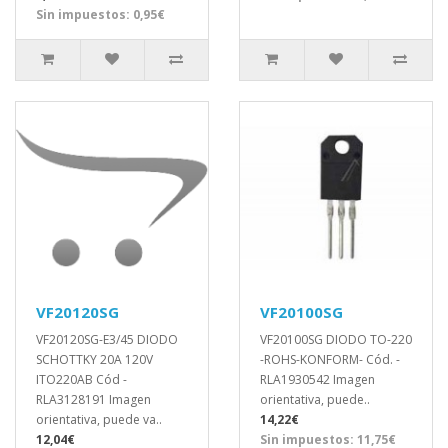
Sin impuestos: 0,95€
VF20120SG
VF20100SG
VF20120SG-E3/45 DIODO
VF20100SG DIODO TO-220
SCHOTTKY 20A 120V
-ROHS-KONFORM- Cód. -
ITO220AB Cód -
RLA1930542 Imagen
RLA3128191 Imagen
orientativa, puede..
orientativa, puede va..
14,22€
12,04€
Sin impuestos: 11,75€