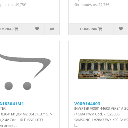
mpuestos: 49,75€
Sin impuestos: 77,75€
OMPRAR
COMPRAR
A183041M1
V089144603
TER
INVERTER V089144603 VERS.1A 26
83041M1,051M2,061S1..37" 5.7-
(4.5MA)PWM Cod. - RL25006
,2 4V Cod. - RLE-INV01.033
SAMSUNG, LV26A33WX-XEC SAM
n orienta..
L..