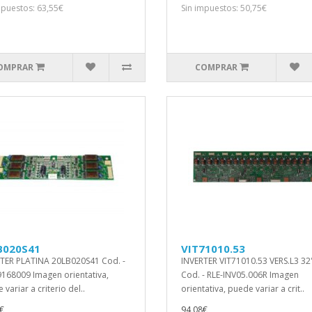
mpuestos: 63,55€
Sin impuestos: 50,75€
OMPRAR
COMPRAR
B020S41
VIT71010.53
TER PLATINA 20LB020S41 Cod. -
INVERTER VIT71010.53 VERS.L3 32
168009 Imagen orientativa,
Cod. - RLE-INV05.006R Imagen
variar a criterio del..
orientativa, puede variar a crit..
€
94,08€