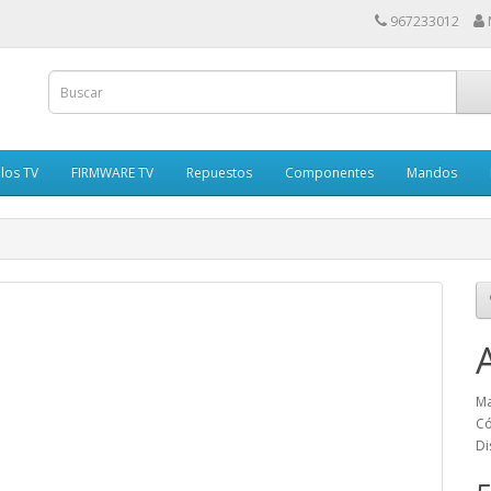
967233012
los TV
FIRMWARE TV
Repuestos
Componentes
Mandos
Ma
Có
Di