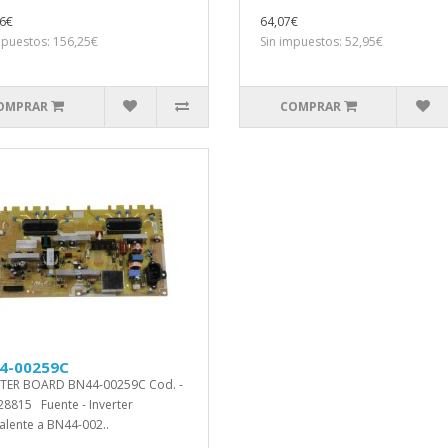
6€
64,07€
mpuestos: 156,25€
Sin impuestos: 52,95€
OMPRAR
COMPRAR
4-00259C
RTER BOARD BN44-00259C Cod. -
8815 Fuente - Inverter
alente a BN44-002..