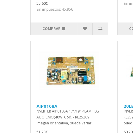
55,60€
Sin i
Sin impuestos: 45,95€
COMPRAR
C
AIP0108A
20L
NVERTER AIP0108A 17"/19" 4LAMP LG
INVER
AUO,CMO(40W) Cod. - RL25269
RL359
Imagen orientativa, puede variar..
puede 
51,73€
60,20