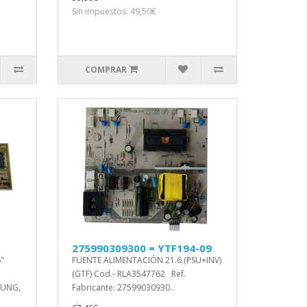
Sin impuestos: 49,50€
COMPRAR
275990309300 = YTF194-09
"
FUENTE ALIMENTACIÓN 21.6 (PSU+INV)
(GTF) Cod.- RLA3547762 Ref.
SUNG,
Fabricante: 27599030930..