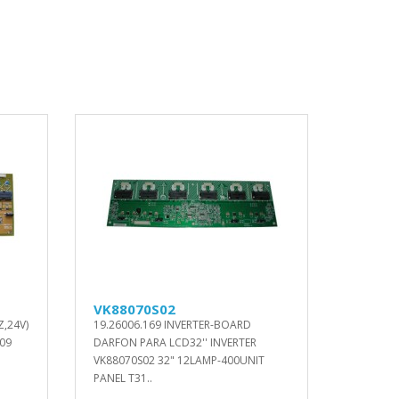
VK88070S02
Z,24V)
19.26006.169 INVERTER-BOARD
009
DARFON PARA LCD32'' INVERTER
VK88070S02 32" 12LAMP-400UNIT
PANEL T31..