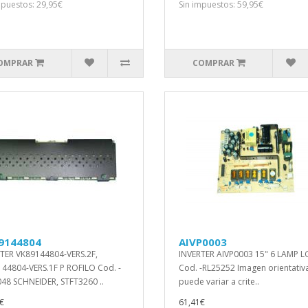
mpuestos: 29,95€
Sin impuestos: 59,95€
OMPRAR
COMPRAR
9144804
AIVP0003
TER VK89144804-VERS.2F,
INVERTER AIVP0003 15" 6 LAMP L
44804-VERS.1F P ROFILO Cod. -
Cod. -RL25252 Imagen orientativ
48 SCHNEIDER, STFT3260 ..
puede variar a crite..
€
61,41€