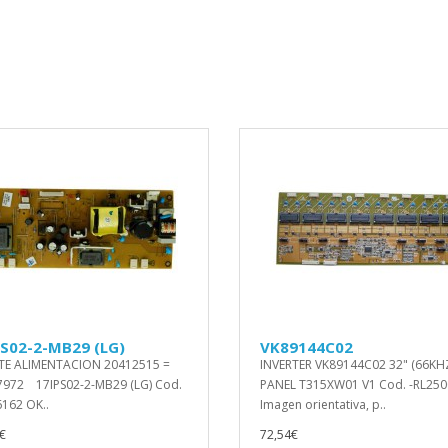
PS02-2-MB29 (LG)
VK89144C02
TE ALIMENTACION 20412515 =
INVERTER VK89144C02 32" (66KH
972 17IPS02-2-MB29 (LG) Cod.
PANEL T315XW01 V1 Cod. -RL25
6162 OK..
Imagen orientativa, p..
€
72,54€