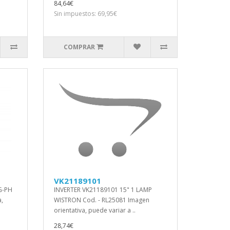
84,64€
Sin impuestos: 69,95€
COMPRAR
VK21189101
G-PH
INVERTER VK21189101 15" 1 LAMP
a,
WISTRON Cod. - RL25081 Imagen
orientativa, puede variar a ..
28,74€