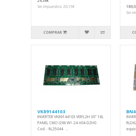
24,38€
Sin impuestos: 20,15€
189,0
Sin i
COMPRAR
C
VK89144103
BN4
INVERTER VK89144103 VERS.2H 30" 16L
INVE
PANEL CMO I296 W1-24-V04-D2H0
RLD62
Cod. - RL25044 ..
equiv