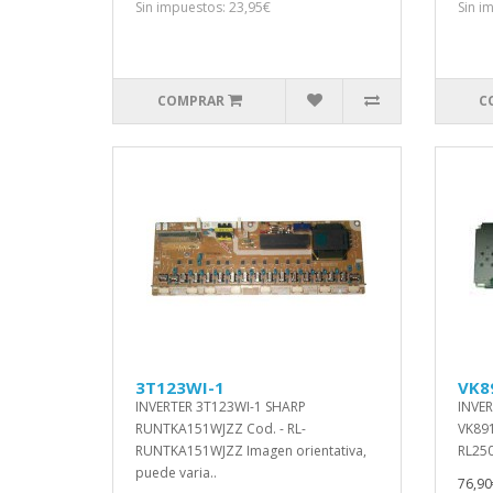
Sin impuestos: 23,95€
Sin i
COMPRAR
C
3T123WI-1
VK8
INVERTER 3T123WI-1 SHARP
INVER
RUNTKA151WJZZ Cod. - RL-
VK891
RUNTKA151WJZZ Imagen orientativa,
RL250
puede varia..
76,90