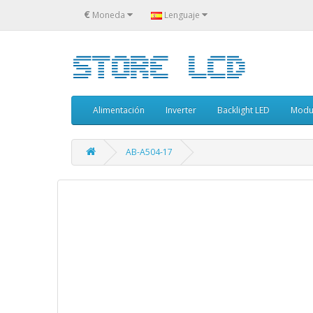
€
Moneda
Lenguaje
Alimentación
Inverter
Backlight LED
Modu
AB-A504-17