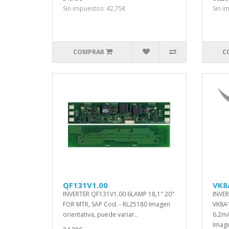
Sin impuestos: 42,75€
Sin i
COMPRAR
C
QF131V1.00
VK8
INVERTER QF131V1.00 6LAMP 18,1" 20"
INVER
FOR MTR, SAP Cod. - RL25180 Imagen
VK8A1
orientativa, puede variar..
6.2mA
Image