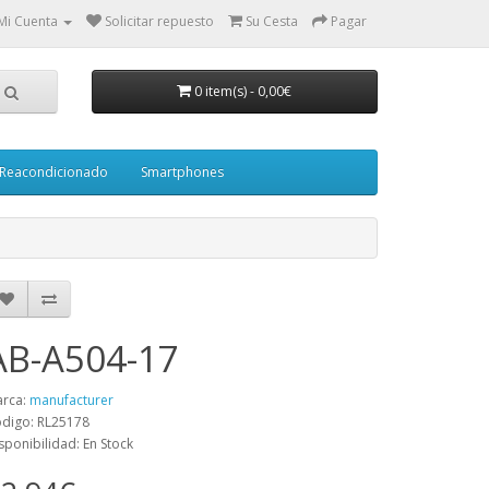
Mi Cuenta
Solicitar repuesto
Su Cesta
Pagar
0 item(s)
-
0,00€
Reacondicionado
Smartphones
AB-A504-17
rca:
manufacturer
digo: RL25178
sponibilidad: En Stock