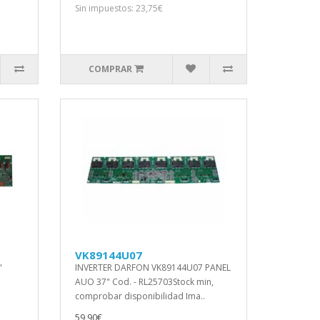
Sin impuestos: 23,75€
COMPRAR
VK89144U07
"
INVERTER DARFON VK89144U07 PANEL
AUO 37" Cod. - RL25703Stock min,
comprobar disponibilidad Ima..
59,90€