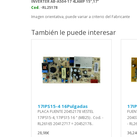
INVERTER AB-A504-17 4LAMP 15",17"
Cod.
-RL25178
Imagen orientativa, puede variar a criterio del Fabricante
También le puede interesar
17IPS15-4 16Pulgadas
17I
PLACA FUENTE 20452178 VESTEL
FUEN
17IPS15-4, 17IPS15 16 " (MB25) . Cod. -
20407
RL26165 20412717 = 20452178..
- RL2
28,98€
36,24