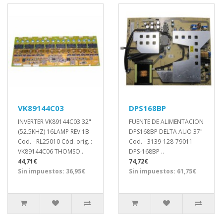
VK89144C03
DPS168BP
INVERTER VK89144C03 32"
FUENTE DE ALIMENTACION
(52.5KHZ) 16LAMP REV.1B
DPS168BP DELTA AUO 37"
Cod. - RL25010 Cód. orig. :
Cod. - 3139-128-79011
VK89144C06 THOMSO..
DPS-168BP ..
44,71€
74,72€
Sin impuestos: 36,95€
Sin impuestos: 61,75€