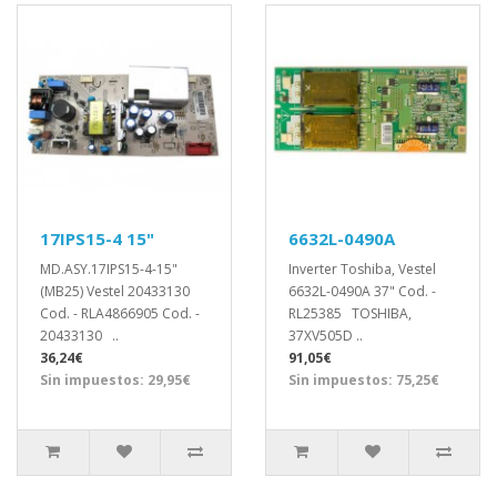
17IPS15-4 15"
6632L-0490A
MD.ASY.17IPS15-4-15"
Inverter Toshiba, Vestel
(MB25) Vestel 20433130
6632L-0490A 37" Cod. -
Cod. - RLA4866905 Cod. -
RL25385 TOSHIBA,
20433130 ..
37XV505D ..
36,24€
91,05€
Sin impuestos: 29,95€
Sin impuestos: 75,25€