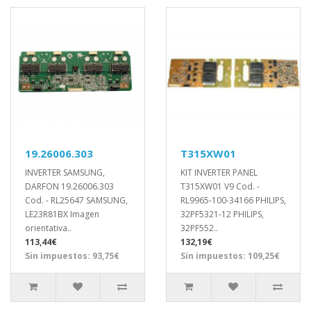
19.26006.303
T315XW01
INVERTER SAMSUNG,
KIT INVERTER PANEL
DARFON 19.26006.303
T315XW01 V9 Cod. -
Cod. - RL25647 SAMSUNG,
RL9965-100-34166 PHILIPS,
LE23R81BX Imagen
32PF5321-12 PHILIPS,
orientativa..
32PF552..
113,44€
132,19€
Sin impuestos: 93,75€
Sin impuestos: 109,25€