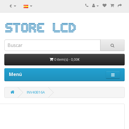
€
0 item(s)
-
0,00€
Menú
INV40B16A