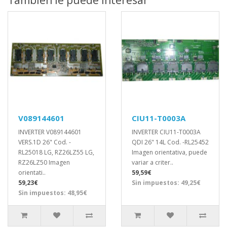
V089144601
CIU11-T0003A
INVERTER V089144601
INVERTER CIU11-T0003A
VERS.1D 26" Cod. -
QDI 26" 14L Cod. -RL25452
RL25018 LG, RZ26LZ55 LG,
Imagen orientativa, puede
RZ26LZ50 Imagen
variar a criter..
orientati..
59,59€
59,23€
Sin impuestos: 49,25€
Sin impuestos: 48,95€