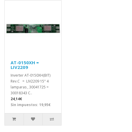
AT-0150XH =
LIV2209
Inverter AT-0150XH(BIT)
Rev.C = LIV2209 15" 4
lamparas , 30041725 =
30018343 C..
24,14€
Sin impuestos: 19,95€