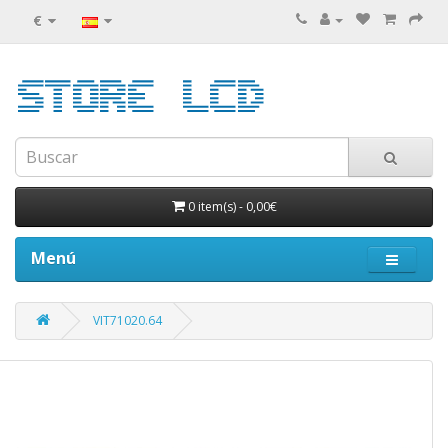
€
0 item(s)
-
0,00€
Menú
VIT71020.64