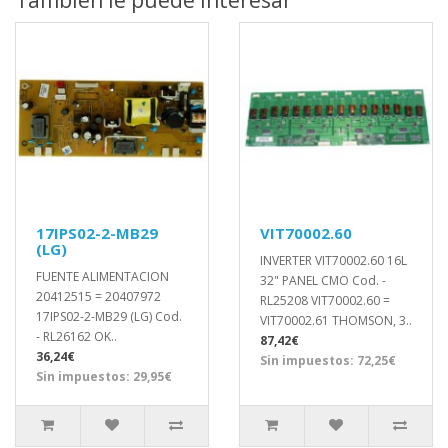
17IPS02-2-MB29
VIT70002.60
(LG)
INVERTER VIT70002.60 16L
FUENTE ALIMENTACION
32" PANEL CMO Cod. -
20412515 = 20407972
RL25208 VIT70002.60 =
17IPS02-2-MB29 (LG) Cod.
VIT70002.61 THOMSON, 3..
- RL26162 OK..
87,42€
36,24€
Sin impuestos: 72,25€
Sin impuestos: 29,95€