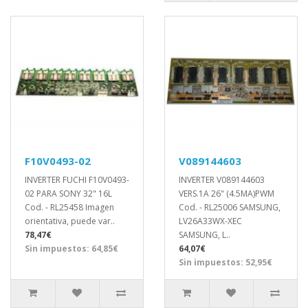
F10V0493-02
V089144603
INVERTER FUCHI F10V0493-
INVERTER V089144603
02 PARA SONY 32" 16L
VERS.1A 26" (4.5MA)PWM
Cod. - RL25458 Imagen
Cod. - RL25006 SAMSUNG,
orientativa, puede var..
LV26A33WX-XEC
78,47€
SAMSUNG, L..
Sin impuestos: 64,85€
64,07€
Sin impuestos: 52,95€