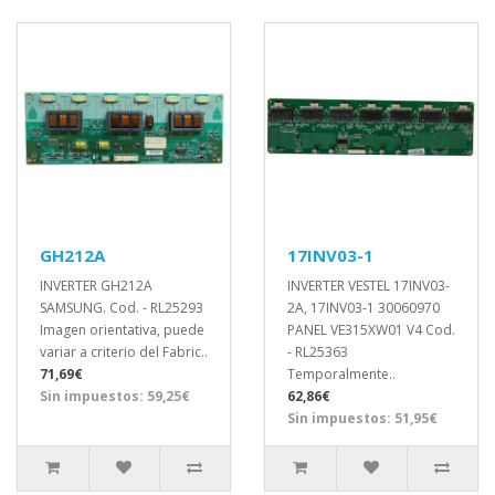
GH212A
17INV03-1
INVERTER GH212A
INVERTER VESTEL 17INV03-
SAMSUNG. Cod. - RL25293
2A, 17INV03-1 30060970
Imagen orientativa, puede
PANEL VE315XW01 V4 Cod.
variar a criterio del Fabric..
- RL25363
71,69€
Temporalmente..
Sin impuestos: 59,25€
62,86€
Sin impuestos: 51,95€