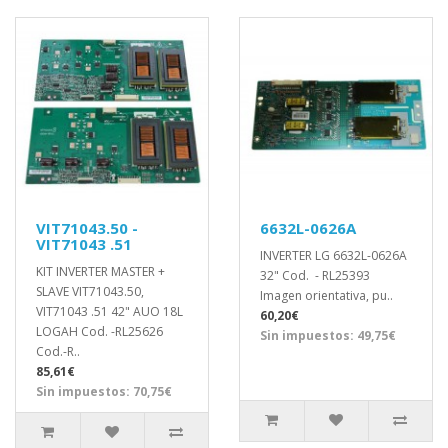
VIT71043.50 -
6632L-0626A
VIT71043 .51
INVERTER LG 6632L-0626A
KIT INVERTER MASTER +
32" Cod. - RL25393
SLAVE VIT71043.50,
Imagen orientativa, pu..
VIT71043 .51 42" AUO 18L
60,20€
LOGAH Cod. -RL25626
Sin impuestos: 49,75€
Cod.-R..
85,61€
Sin impuestos: 70,75€