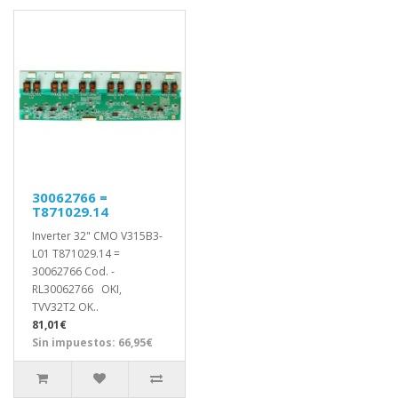
30062766 =
T871029.14
Inverter 32" CMO V315B3-
L01 T871029.14 =
30062766 Cod. -
RL30062766 OKI,
TVV32T2 OK..
81,01€
Sin impuestos: 66,95€