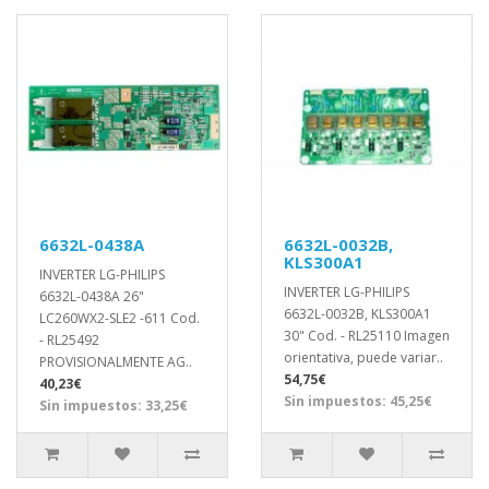
6632L-0438A
6632L-0032B,
KLS300A1
INVERTER LG-PHILIPS
INVERTER LG-PHILIPS
6632L-0438A 26"
6632L-0032B, KLS300A1
LC260WX2-SLE2 -611 Cod.
30" Cod. - RL25110 Imagen
- RL25492
orientativa, puede variar..
PROVISIONALMENTE AG..
54,75€
40,23€
Sin impuestos: 45,25€
Sin impuestos: 33,25€