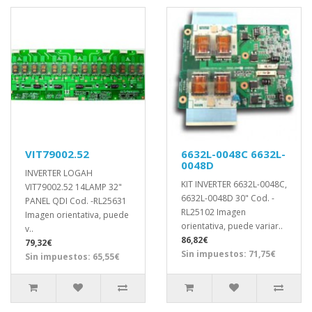
VIT79002.52
6632L-0048C 6632L-
0048D
INVERTER LOGAH
KIT INVERTER 6632L-0048C,
VIT79002.52 14LAMP 32"
6632L-0048D 30" Cod. -
PANEL QDI Cod. -RL25631
RL25102 Imagen
Imagen orientativa, puede
orientativa, puede variar..
v..
86,82€
79,32€
Sin impuestos: 71,75€
Sin impuestos: 65,55€