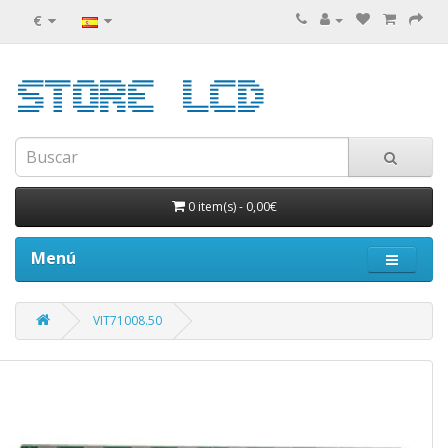
€
0 item(s)
-
0,00€
Menú
VIT71008.50