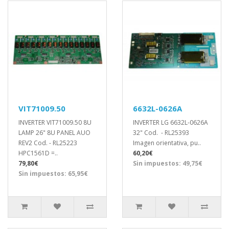
VIT71009.50
6632L-0626A
INVERTER VIT71009.50 8U
INVERTER LG 6632L-0626A
LAMP 26" 8U PANEL AUO
32" Cod. - RL25393
REV2 Cod. - RL25223
Imagen orientativa, pu..
HPC1561D =..
60,20€
79,80€
Sin impuestos: 49,75€
Sin impuestos: 65,95€