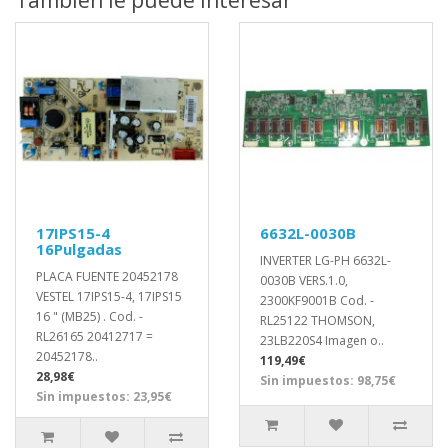
17IPS15-4
6632L-0030B
16Pulgadas
INVERTER LG-PH 6632L-
PLACA FUENTE 20452178
0030B VERS.1.0,
VESTEL 17IPS15-4, 17IPS15
2300KF9001B Cod. -
16 " (MB25) . Cod. -
RL25122 THOMSON,
RL26165 20412717 =
23LB220S4 Imagen o..
20452178..
119,49€
28,98€
Sin impuestos: 98,75€
Sin impuestos: 23,95€