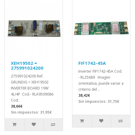
XEH19502 =
FIF1742-45A
275991024200
Inverter FIF1742-45A Cod.
275991024200 Ref.
- RL25689 Imagen
GRUNDIG = XEH19502
orientativa, puede variar a
INVERTER BOARD 19W
criterio del ..
4L/4P Cod.- RLA9509086
38,42€
Cod..
Sin impuestos: 31,75€
38,66€
Sin impuestos: 31,95€