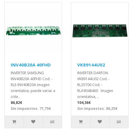
INV40B20A 40FHD
VK89144U02
INVERTER SAMSUNG
INVERTER DARFON
INV40B20A 40FHD Cod. -
VK89144U02 Cod. -
RLE-INV40B20A Imagen
RL25700 Cod. -
orientativa, puede variar a
RLA9048460 Imagen
crite..
orientativa, ..
86,82€
104,36€
Sin impuestos: 71,75€
Sin impuestos: 86,25€