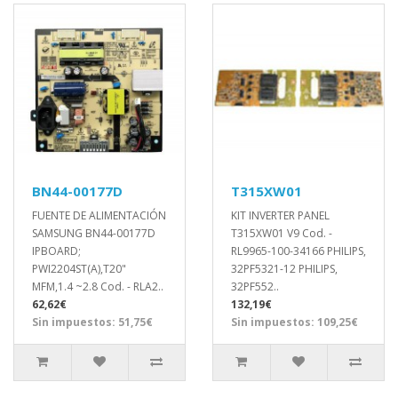
BN44-00177D
T315XW01
FUENTE DE ALIMENTACIÓN
KIT INVERTER PANEL
SAMSUNG BN44-00177D
T315XW01 V9 Cod. -
IPBOARD;
RL9965-100-34166 PHILIPS,
PWI2204ST(A),T20"
32PF5321-12 PHILIPS,
MFM,1.4 ~2.8 Cod. - RLA2..
32PF552..
62,62€
132,19€
Sin impuestos: 51,75€
Sin impuestos: 109,25€