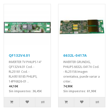
QF132V4.01
6632L-0417A
INVERTER TV PHILIPS 14"
INVERTER GRUNDIG,
QF132V4.01 Cod. -
PHILIPS 6632L-0417A Cod.
RL25181 Cod. -
- RL25158 Imagen
RLA9518185 PHILIPS,
orientativa, puede variar a
14PF6826-01 ..
criter..
44,10€
74,90€
Sin impuestos: 36,45€
Sin impuestos: 61,90€