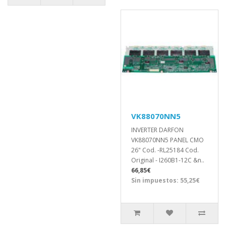
VK88070NN5
INVERTER DARFON
VK88070NN5 PANEL CMO
26" Cod. -RL25184 Cod.
Original - I260B1-12C &n..
66,85€
Sin impuestos: 55,25€