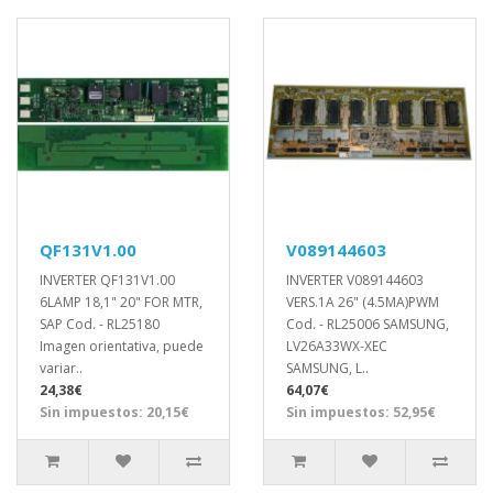
QF131V1.00
V089144603
INVERTER QF131V1.00
INVERTER V089144603
6LAMP 18,1" 20" FOR MTR,
VERS.1A 26" (4.5MA)PWM
SAP Cod. - RL25180
Cod. - RL25006 SAMSUNG,
Imagen orientativa, puede
LV26A33WX-XEC
variar..
SAMSUNG, L..
24,38€
64,07€
Sin impuestos: 20,15€
Sin impuestos: 52,95€