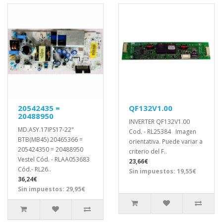
20542435 =
QF132V1.00
20488950
INVERTER QF132V1.00
MD.ASY.17IPS17-22"
Cod. - RL25384 Imagen
BTB(MB45) 20465366 =
orientativa. Puede variar a
205424350 = 20488950
criterio del F..
Vestel Cód. - RLAA053683
23,66€
Cód.- RL26..
Sin impuestos: 19,55€
36,24€
Sin impuestos: 29,95€