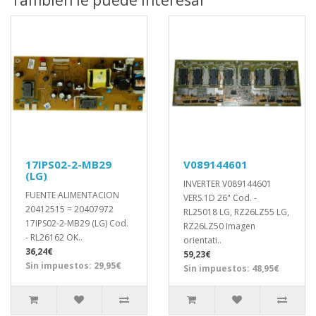
17IPS02-2-MB29
V089144601
(LG)
INVERTER V089144601
FUENTE ALIMENTACION
VERS.1D 26" Cod. -
20412515 = 20407972
RL25018 LG, RZ26LZ55 LG,
17IPS02-2-MB29 (LG) Cod.
RZ26LZ50 Imagen
- RL26162 OK..
orientati..
36,24€
59,23€
Sin impuestos: 29,95€
Sin impuestos: 48,95€