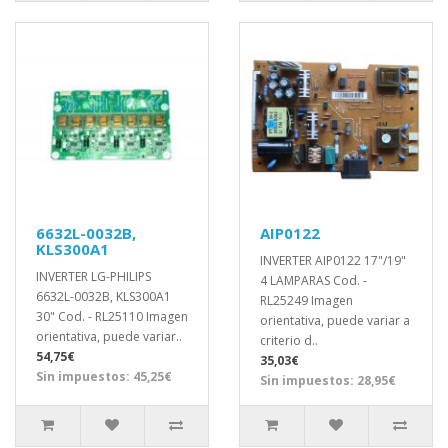
6632L-0032B,
AIP0122
KLS300A1
INVERTER AIP0122 17"/19"
INVERTER LG-PHILIPS
4 LAMPARAS Cod. -
6632L-0032B, KLS300A1
RL25249 Imagen
30" Cod. - RL25110 Imagen
orientativa, puede variar a
orientativa, puede variar..
criterio d..
54,75€
35,03€
Sin impuestos: 45,25€
Sin impuestos: 28,95€