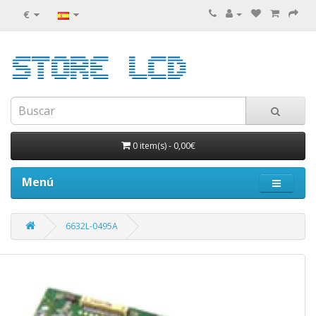
€
0 item(s)
-
0,00€
Menú
6632L-0495A