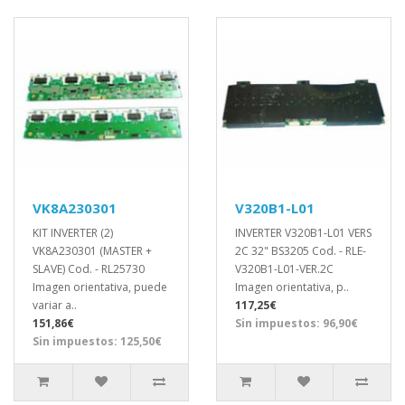
VK8A230301
V320B1-L01
KIT INVERTER (2)
INVERTER V320B1-L01 VERS
VK8A230301 (MASTER +
2C 32" BS3205 Cod. - RLE-
SLAVE) Cod. - RL25730
V320B1-L01-VER.2C
Imagen orientativa, puede
Imagen orientativa, p..
variar a..
117,25€
151,86€
Sin impuestos: 96,90€
Sin impuestos: 125,50€