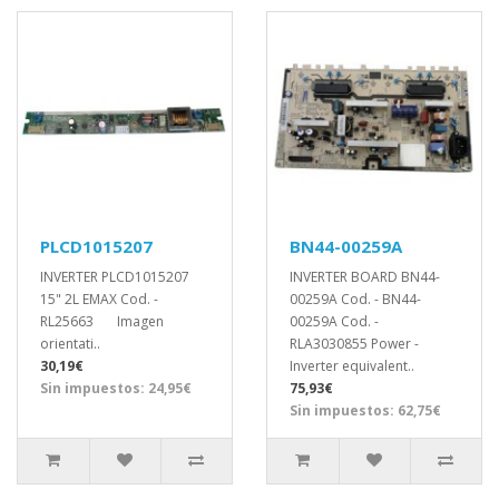
PLCD1015207
BN44-00259A
INVERTER PLCD1015207
INVERTER BOARD BN44-
15" 2L EMAX Cod. -
00259A Cod. - BN44-
RL25663 Imagen
00259A Cod. -
orientati..
RLA3030855 Power -
30,19€
Inverter equivalent..
Sin impuestos: 24,95€
75,93€
Sin impuestos: 62,75€