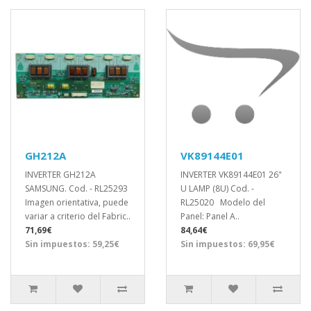
GH212A
VK89144E01
INVERTER GH212A
INVERTER VK89144E01 26"
SAMSUNG. Cod. - RL25293
U LAMP (8U) Cod. -
Imagen orientativa, puede
RL25020 Modelo del
variar a criterio del Fabric..
Panel: Panel A..
71,69€
84,64€
Sin impuestos: 59,25€
Sin impuestos: 69,95€