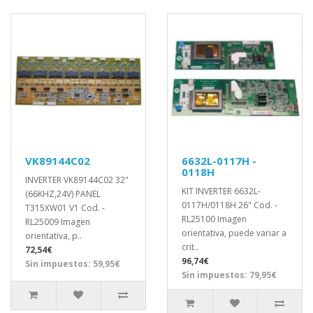
VK89144C02
6632L-0117H -
0118H
INVERTER VK89144C02 32"
KIT INVERTER 6632L-
(66KHZ,24V) PANEL
0117H/0118H 26" Cod. -
T315XW01 V1 Cod. -
RL25100 Imagen
RL25009 Imagen
orientativa, puede variar a
orientativa, p..
crit..
72,54€
96,74€
Sin impuestos: 59,95€
Sin impuestos: 79,95€