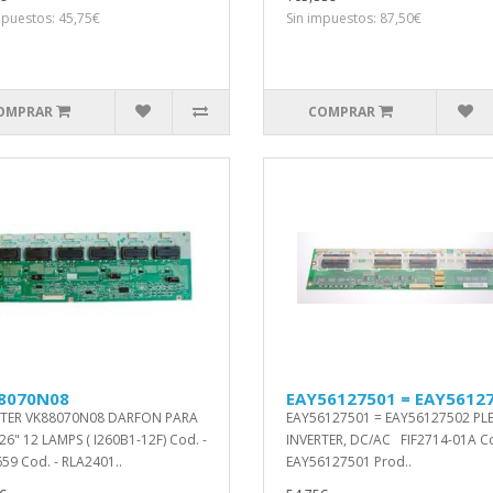
mpuestos: 45,75€
Sin impuestos: 87,50€
OMPRAR
COMPRAR
8070N08
EAY56127501 = EAY5612
RTER VK88070N08 DARFON PARA
EAY56127501 = EAY56127502 PL
6" 12 LAMPS ( I260B1-12F) Cod. -
INVERTER, DC/AC FIF2714-01A C
59 Cod. - RLA2401..
EAY56127501 Prod..