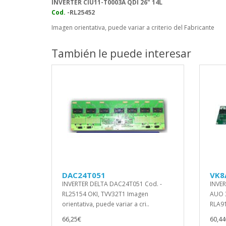
INVERTER CIU11-T0003A QDI 26" 14L
Cod.
-RL25452
Imagen orientativa, puede variar a criterio del Fabricante
También le puede interesar
DAC24T051
VK8
INVERTER DELTA DAC24T051 Cod. -
INVE
RL25154 OKI, TVV32T1 Imagen
AUO 3
orientativa, puede variar a cri..
RLA9
66,25€
60,44