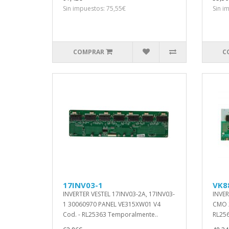
Sin impuestos: 75,55€
Sin i
COMPRAR
C
17INV03-1
VK8
INVERTER VESTEL 17INV03-2A, 17INV03-
INVE
1 30060970 PANEL VE315XW01 V4
CMO 2
Cod. - RL25363 Temporalmente..
RL256