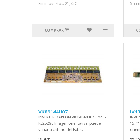
Sin impuestos: 21,75€
Sin i
COMPRAR
C
VK89144H07
IV1
INVERTER DARFON VK89144H07 Cod. -
INVER
RL25296 Imagen orientativa, puede
15.4"
variar a criterio del Fabr..
orien
91,42€
55,36