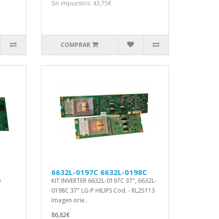
Sin impuestos: 43,75€
COMPRAR
6632L-0197C 6632L-0198C
0
KIT INVERTER 6632L-0197C 37", 6632L-
0198C 37" LG-P HILIPS Cod. - RL25113
Imagen orie..
86,82€