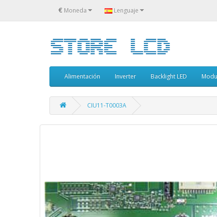
€
Moneda
Lenguaje
Alimentación
Inverter
Backlight LED
Modu
CIU11-T0003A