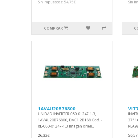
Sin impuestos: 54,75€
Sin i
COMPRAR
C
1AV4U20B76800
VIT
UNIDAD INVERTER 060-01247-1.3,
INVE
1AV4U20B76800, DAC1 2B188 Cod. -
37" 1
RL-060-01247-1.3 Imagen orien..
RLA99
26,32€
56,57