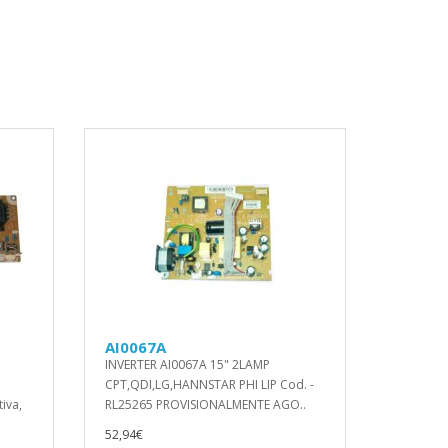
AI0067A
INVERTER AI0067A 15" 2LAMP
CPT,QDI,LG,HANNSTAR PHI LIP Cod. -
iva,
RL25265 PROVISIONALMENTE AGO..
52,94€