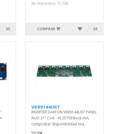
Sin impuestos: 71,75€
COMPRAR
VK89144U07
"
INVERTER DARFON VK89144U07 PANEL
n
AUO 37" Cod. - RL25703Stock min,
comprobar disponibilidad Ima..
59,90€