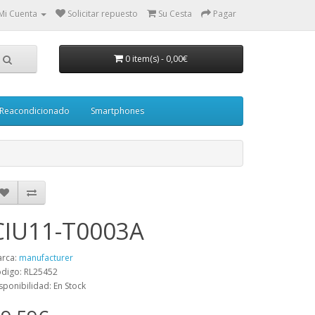
Mi Cuenta
Solicitar repuesto
Su Cesta
Pagar
0 item(s)
-
0,00€
Reacondicionado
Smartphones
CIU11-T0003A
rca:
manufacturer
digo: RL25452
sponibilidad: En Stock