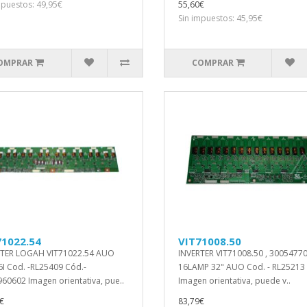
mpuestos: 49,95€
55,60€
Sin impuestos: 45,95€
OMPRAR
COMPRAR
71022.54
VIT71008.50
RTER LOGAH VIT71022.54 AUO
INVERTER VIT71008.50 , 3005477
6I Cod. -RL25409 Cód.-
16LAMP 32" AUO Cod. - RL25213
60602 Imagen orientativa, pue..
Imagen orientativa, puede v..
€
83,79€