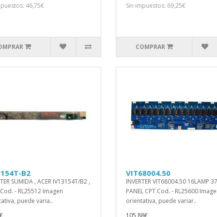
mpuestos: 46,75€
Sin impuestos: 69,25€
OMPRAR
COMPRAR
3154T-B2
VIT68004.50
TER SUMIDA , ACER IV13154T/B2 ,
INVERTER VIT68004.50 16LAMP 37
 Cod. - RL25512 Imagen
PANEL CPT Cod. - RL25600 Image
tativa, puede varia..
orientativa, puede variar..
€
105,88€