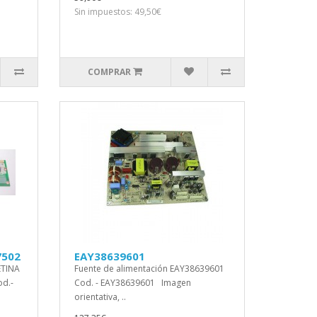
Sin impuestos: 49,50€
COMPRAR
7502
EAY38639601
ETINA
Fuente de alimentación EAY38639601
od.-
Cod. - EAY38639601 Imagen
orientativa, ..