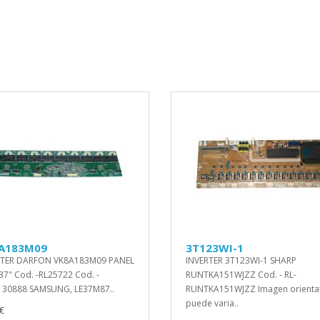
A183M09
3T123WI-1
RTER DARFON VK8A183M09 PANEL
INVERTER 3T123WI-1 SHARP
7" Cod. -RL25722 Cod. -
RUNTKA151WJZZ Cod. - RL-
130888 SAMSUNG, LE37M87..
RUNTKA151WJZZ Imagen orientat
puede varia..
€