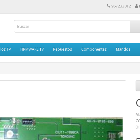
967233012
los TV
FIRMWARE TV
Repuestos
Componentes
Mandos
Ma
Có
Di