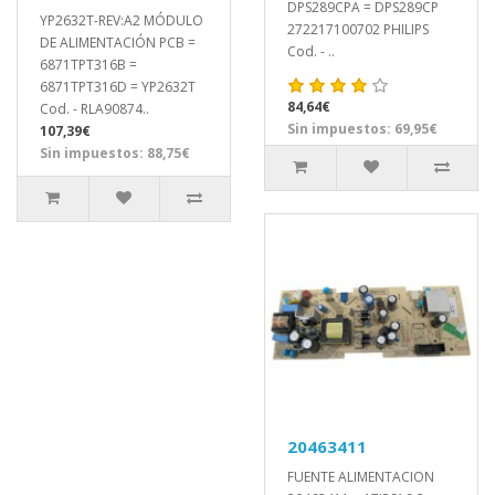
DPS289CPA = DPS289CP
YP2632T-REV:A2 MÓDULO
272217100702 PHILIPS
DE ALIMENTACIÓN PCB =
Cod. - ..
6871TPT316B =
6871TPT316D = YP2632T
84,64€
Cod. - RLA90874..
Sin impuestos: 69,95€
107,39€
Sin impuestos: 88,75€
20463411
FUENTE ALIMENTACION