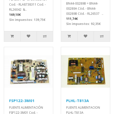
BN44-00289B = BN44-
Cod. - RLA8738311 Cod. -
00289A Cód. - BN44-
RL26042 &..
00289B Cód. - RL26537 ..
169,10€
111,74€
Sin impuestos: 139,75€
Sin impuestos: 92,35€
FSP122-3M01
PLHL-T813A
FUENTE ALIMENTACIÓN
FUENTE ALIMENTACION
FSP122-3M01 Cod. -
PLHL-T813A