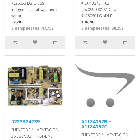
RL26053 LG, L173ST
= EAY 32731102
Imagen orientativa, puede
=6709900017A Cod. -
variar..
RL26060 LG, 42LF..
57,78€
106,78€
Sin impuestos: 47,75€
Sin impuestos: 88,25€
0223B24239
A1184357B =
A1184357C
FUENTE DE ALIMENTACION
FUENTE DE ALIMENTACIÓN
26", 30", 32", FIRST-LINE,