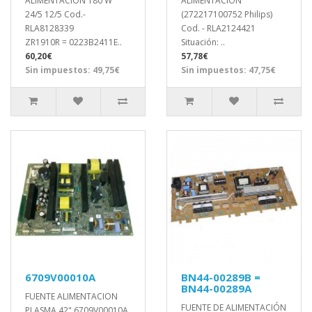
ALIMENTACION 180 W
ALIMENTACIÓN
24/5 12/5 Cod.-
(272217100752 Philips)
RLA8128339
Cod. - RLA2124421
ZR1910R = 0223B2411E..
Situación: ..
60,20€
57,78€
Sin impuestos: 49,75€
Sin impuestos: 47,75€
6709V00010A
BN44-00289B =
BN44-00289A
FUENTE ALIMENTACION
FUENTE DE ALIMENTACIÓN
PLASMA 42" 6709V00010A