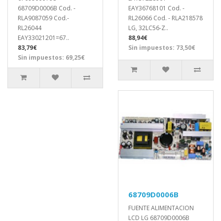
68709D0006B Cod. -
EAY36768101 Cod. -
RLA9087059 Cod.-
RL26066 Cod. - RLA218578
RL26044
LG, 32LC56-Z..
EAY33021201=67..
88,94€
83,79€
Sin impuestos: 73,50€
Sin impuestos: 69,25€
68709D0006B
FUENTE ALIMENTACION
LCD LG 68709D0006B