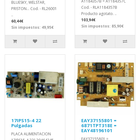
A1184357B = A1184357C
BLUESKY, WELSTAR,
Cod. - RLA1184357B
PRISTON... Cod. - RL26001
Producto agotato. ..
..
103,94€
60,44€
Sin impuestos: 85,90€
Sin impuestos: 49,95€
17IPS15-4 22
EAY37155801 =
Pulgadas
6871TPT318E =
EAY48196101
PLACA ALIMENTACION
EAY37155801 =