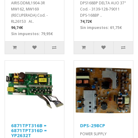
AIRIS DDML1904-3R
DPS168BP DELTA AUO 37"
MW162, MW169
Cod. - 3139-128-79011
(RECUPERADA) Cod. -
DPS-168BP ..
RL26153 AI..
74,72€
96,74€
Sin impuestos: 61,75€
Sin impuestos: 79,95€
6871TPT316B =
DPS-298CP
6871TPT316D =
POWER SUPPLY
YP2632T