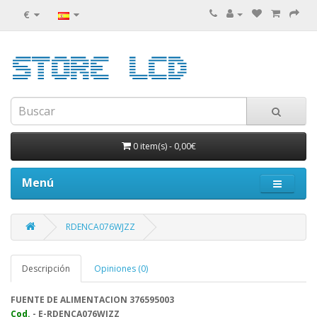
€
0 item(s)
-
0,00€
Menú
RDENCA076WJZZ
Descripción
Opiniones (0)
FUENTE DE ALIMENTACION 376595003
Cod.
- E-RDENCA076WJZZ