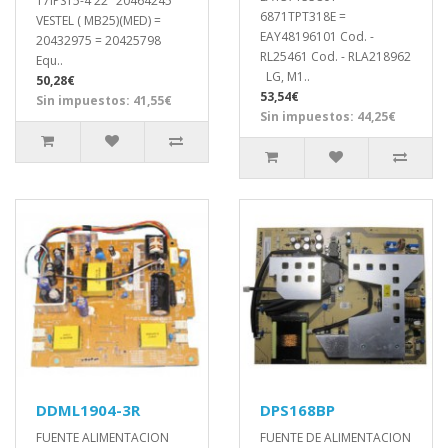
17IPS15-4 22" 20464245
6871TPT318E =
VESTEL ( MB25)(MED) =
EAY48196101 Cod. -
20432975 = 20425798
RL25461 Cod. - RLA218962
Equ..
LG, M1..
50,28€
53,54€
Sin impuestos: 41,55€
Sin impuestos: 44,25€
DDML1904-3R
DPS168BP
FUENTE ALIMENTACION
FUENTE DE ALIMENTACION