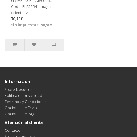
6LAMP LG-P = AIV0006C
Cod. - RL25254 Imagen
orientativa..
70,79€
Sin impuestos: 58,50€
Información
Sobre Nosotros
Política de privacidad
Terminos y Condiciones
Opciones de Envio
Opciones de Pago
Atención al cliente
Contacto
Solicitar repuesto