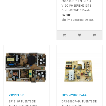
20463411 = 17IPS16-3 ,
V19C-PH SERIE 651378
Cod. - RL26112 Produ..
36,00€
Sin impuestos: 29,75€
ZR1910R
DPS-298CP-4A
ZR1910R FUENTE DE
DPS-298CP-4A FUENTE DE