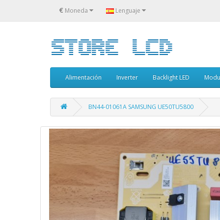
€
Moneda
Lenguaje
Alimentación
Inverter
Backlight LED
Modu
BN44-01061A SAMSUNG UE50TU5800