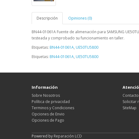
Descripción
Opiniones (0)
BN44-01061A Fuente de alimenación para SAMSUNG UE50T
testeada y comprobado su funcionamiento en taller.
Etiquetas:
BN44-01061A
,
UE50TU5800
Etiquetas:
BN44-01061A
,
UE50TU5800
Información
Atención
Sobre Nosotros
Contacto
Política de privacidad
Solicitar
Terminos y Condiciones
SiteMap
Opciones de Envio
Opciones de Pago
Powered by
Reparación LCD