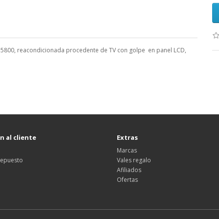
U5800
,
reacondicionada procedente de TV con golpe en panel LCD,
 al cliente
Extras
Marcas
 repuesto
Vales regalo
Afiliados
Ofertas