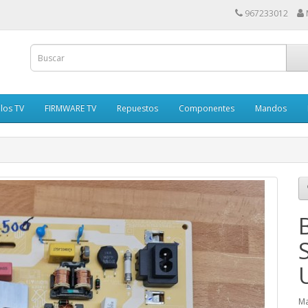
967233012
los TV
FIRMWARE TV
Repuestos
Componentes
Mandos
Ma