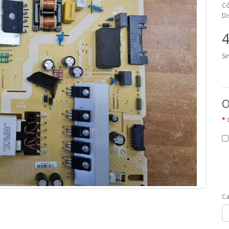
Có
Di
4
Si
O
Ca