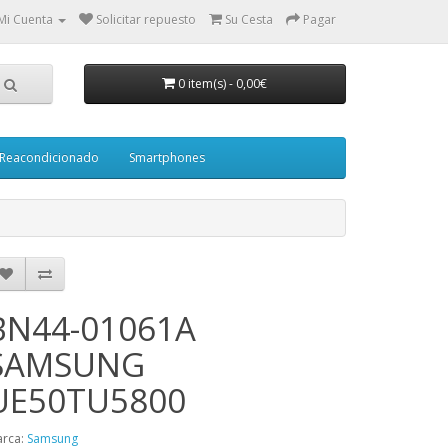
Mi Cuenta
Solicitar repuesto
Su Cesta
Pagar
0 item(s)
-
0,00€
Reacondicionado
Smartphones
BN44-01061A
SAMSUNG
UE50TU5800
rca:
Samsung