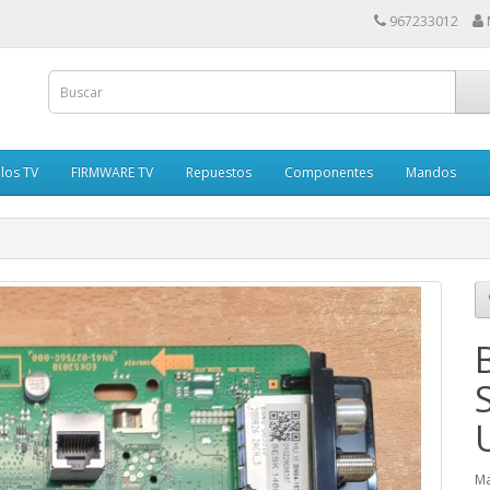
967233012
los TV
FIRMWARE TV
Repuestos
Componentes
Mandos
Ma