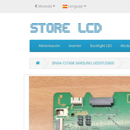
€
Moneda
Lenguaje
Alimentación
Inverter
Backlight LED
Modu
BN94-15766R SAMSUNG UE50TU5800