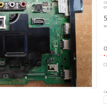
Có
Di
5
Si
O
Ca