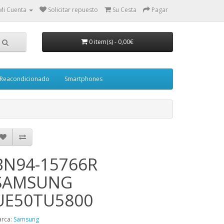
Mi Cuenta
Solicitar repuesto
Su Cesta
Pagar
0 item(s)
-
0,00€
Reacondicionado
Smartphones
BN94-15766R
SAMSUNG
UE50TU5800
rca:
Samsung