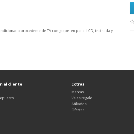
ndicionada procedente de TV con golpe en panel LCD, testeada y
 al cliente
Extras
Marcas
 repuesto
Vales regalo
Afiliados
Ofertas