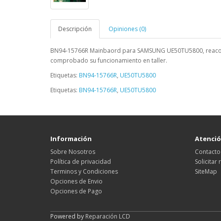
Descripción
Opiniones (0)
BN94-15766R Mainbaord para SAMSUNG UE50TU5800,
reaco
comprobado su funcionamiento en taller.
Etiquetas:
BN94-15766R
,
UE50TU5800
Etiquetas:
BN94-15766R
,
UE50TU5800
Información
Atención
Sobre Nosotros
Contacto
Política de privacidad
Solicitar
Terminos y Condiciones
SiteMap
Opciones de Envio
Opciones de Pago
Powered by
Reparación LCD