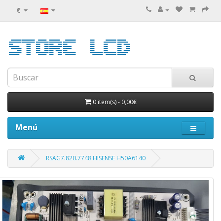
€
0 item(s)
-
0,00€
Menú
RSAG7.820.7748 HISENSE H50A6140