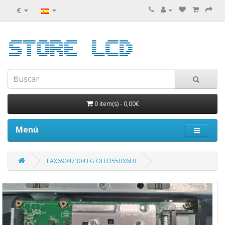
€
0 item(s)
-
0,00€
Menú
EAX69047304 LG OLED55BX6LB