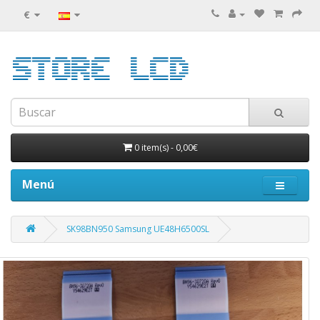
€
0 item(s)
-
0,00€
Menú
SK98BN950 Samsung UE48H6500SL