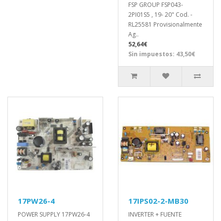
FSP GROUP FSP043-
2PI01S5 , 19- 20" Cod. -
RL25581 Provisionalmente
Ag..
52,64€
Sin impuestos: 43,50€
17PW26-4
17IPS02-2-MB30
POWER SUPPLY 17PW26-4
INVERTER + FUENTE