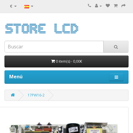
€
0 item(s)
-
0,00€
Menú
17PW16-2