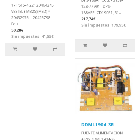
DPS-188AP Cod. - 3139-
17IPS15-4 22" 20464245
128-77991 DPS-
VESTEL ( MB25)(MED) =
188APPLCD190P1, 31..
20432975 = 20425798
217,74€
Equ..
Sin impuestos: 179,95€
50,28€
Sin impuestos: 41,55€
DDML1904-3R
FUENTE ALIMENTACION
AIRIS DDML1904-3R