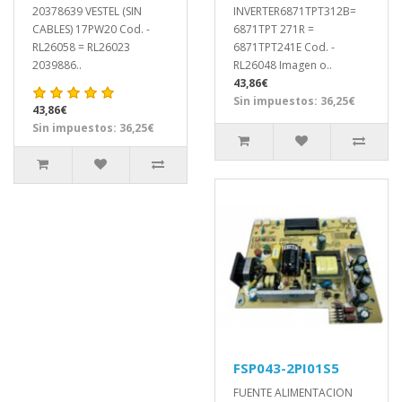
20378639 VESTEL (SIN
INVERTER6871TPT312B=
CABLES) 17PW20 Cod. -
6871TPT 271R =
RL26058 = RL26023
6871TPT241E Cod. -
2039886..
RL26048 Imagen o..
43,86€
Sin impuestos: 36,25€
43,86€
Sin impuestos: 36,25€
FSP043-2PI01S5
FUENTE ALIMENTACION