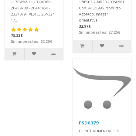
- 17PW82-3 - 20390388 -
17IPS02-2-MB30 20350581
20439708 - 20445456 -
Cod. -RL25996 Producto
23240791 VESTEL 26"-32"
Agotado. Imagen
17..
orientativa,..
32,97€
Sin impuestos: 27,25€
75,32€
Sin impuestos: 62,25€
PSD0379
FUENTE ALIMENTACION