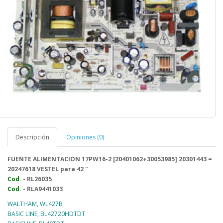
Descripción
Opiniones (0)
FUENTE ALIMENTACION
17PW16-2
[20401062+30053985] 20301443 =
20247618 VESTEL para 42 "
Cod.
- RL26035
Cod.
- RLA
9441033
WALTHAM, WL427B
BASIC LINE, BL42720HDTDT