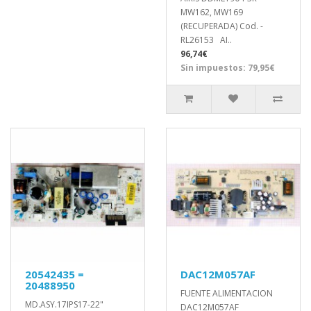
MW162, MW169
(RECUPERADA) Cod. -
RL26153 AI..
96,74€
Sin impuestos: 79,95€
20542435 =
DAC12M057AF
20488950
FUENTE ALIMENTACION
MD.ASY.17IPS17-22"
DAC12M057AF