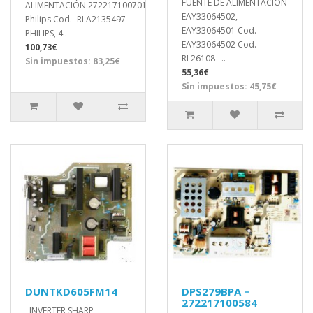
FUENTE DE ALIMENTACION
ALIMENTACIÓN 272217100701
EAY33064502,
Philips Cod.- RLA2135497
EAY33064501 Cod. -
PHILIPS, 4..
EAY33064502 Cod. -
100,73€
RL26108 ..
Sin impuestos: 83,25€
55,36€
Sin impuestos: 45,75€
DUNTKD605FM14
DPS279BPA =
272217100584
INVERTER SHARP