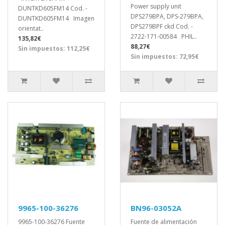
Power supply unit
DUNTKD605FM14 Cod. -
DPS279BPA, DPS-279BPA,
DUNTKD605FM14 Imagen
DPS279BPF ckd Cod. -
orientat..
2722-171-00584 PHIL..
135,82€
88,27€
Sin impuestos: 112,25€
Sin impuestos: 72,95€
9965-100-36276
BN96-03052A
9965-100-36276 Fuente
Fuente de alimentación