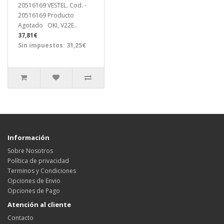
20516169 VESTEL. Cod. -
20516169 Producto
Agotado OKI, V22E..
37,81€
Sin impuestos: 31,25€
Información
Sobre Nosotros
Política de privacidad
Terminos y Condiciones
Opciones de Envio
Opciones de Pago
Atención al cliente
Contacto