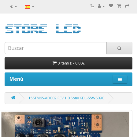
€
0 item(s)
-
0,00€
Menú
15STM6S-ABC02 REV:1.0 Sony KDL-55W809C