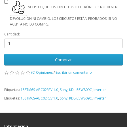
ACEPTO QUE LOS CIRCUITOS ELECTRÓNICOS NO TIENEN
DEVOLUCIÓN NI CAMBIO. LOS CIRCUITOS ESTÁN PROBADOS. SI NO
ACEPTA NO LO COMPRE.
Cantidad:
Comprar
(0) Opiniones
/
Escribir un comentario
Etiquetas:
15STM6S-ABC02REV:1.0
,
Sony
,
KDL-55W809C
,
Inverter
Etiquetas:
15STM6S-ABC02REV:1.0
,
Sony
,
KDL-55W809C
,
Inverter
Información