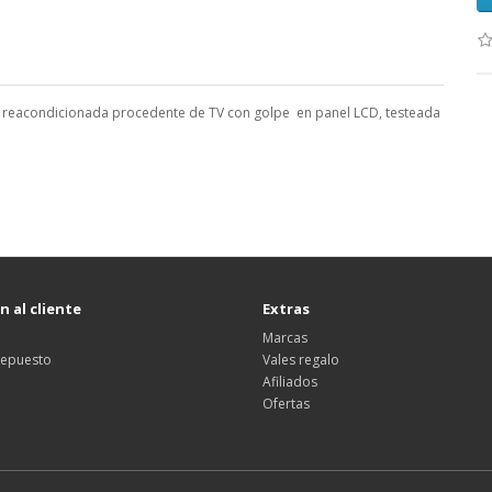
,
reacondicionada procedente de TV con golpe en panel LCD, testeada
 al cliente
Extras
Marcas
 repuesto
Vales regalo
Afiliados
Ofertas