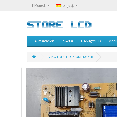
€
Moneda
Lenguaje
Alimentación
Inverter
Backlight LED
Modu
17IPS71 VESTEL OK-ODL40360B