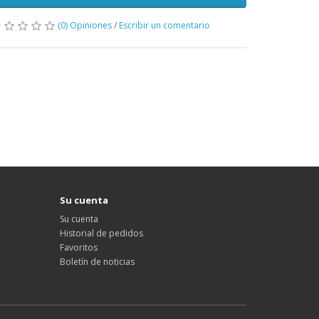
(0) Opiniones
/
Escribir un comentario
Su cuenta
Su cuenta
Historial de pedidos
Favoritos
Boletín de noticias