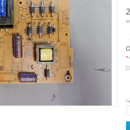
2
Si
O
Ca