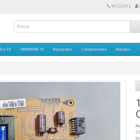
967233012
los TV
FIRMWARE TV
Repuestos
Componentes
Mandos
Ma
Có
Di