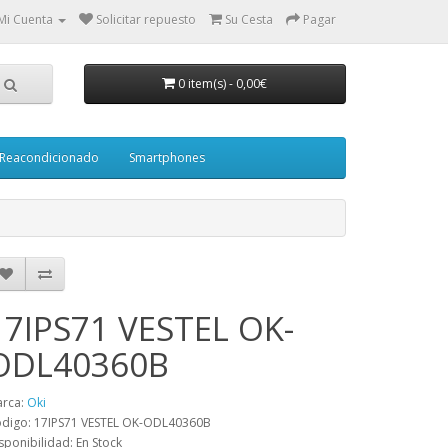
Mi Cuenta
Solicitar repuesto
Su Cesta
Pagar
0 item(s)
-
0,00€
Reacondicionado
Smartphones
17IPS71 VESTEL OK-
ODL40360B
rca:
Oki
digo: 17IPS71 VESTEL OK-ODL40360B
sponibilidad: En Stock