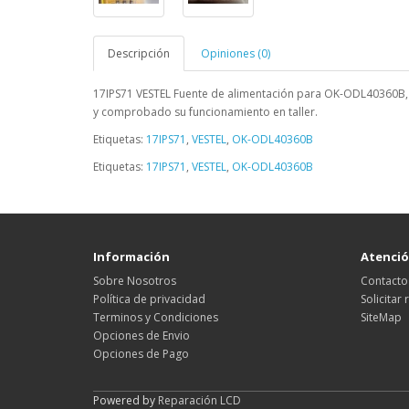
Descripción
Opiniones (0)
17IPS71 VESTEL
Fuente de alimentación para
OK-ODL40360B
y comprobado su funcionamiento en taller.
Etiquetas:
17IPS71
,
VESTEL
,
OK-ODL40360B
Etiquetas:
17IPS71
,
VESTEL
,
OK-ODL40360B
Información
Atención
Sobre Nosotros
Contacto
Política de privacidad
Solicitar
Terminos y Condiciones
SiteMap
Opciones de Envio
Opciones de Pago
Powered by
Reparación LCD