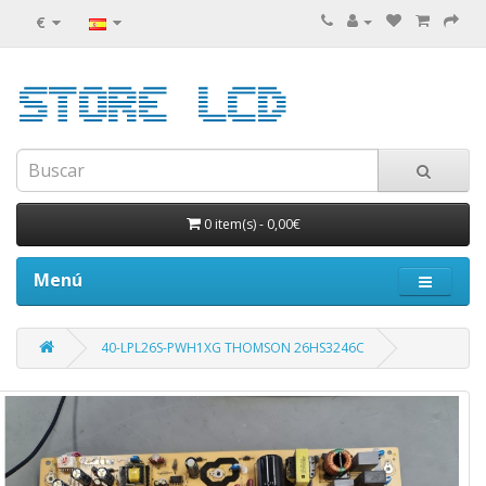
€
0 item(s)
-
0,00€
Menú
40-LPL26S-PWH1XG THOMSON 26HS3246C