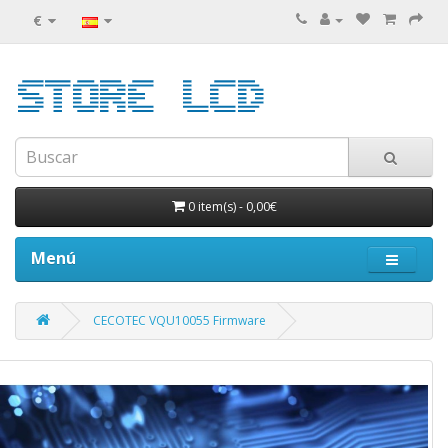
€
0 item(s)
-
0,00€
Menú
CECOTEC VQU10055 Firmware