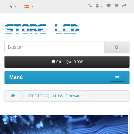
€
0 item(s)
-
0,00€
Menú
CECOTEC VQU11065+ Firmware